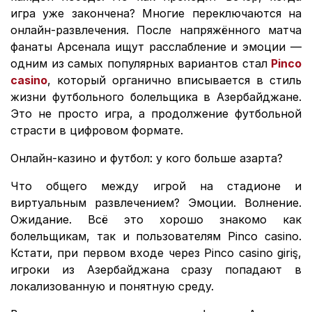
игра уже закончена? Многие переключаются на
онлайн-развлечения. После напряжённого матча
фанаты Арсенала ищут расслабление и эмоции —
одним из самых популярных вариантов стал
Pinco
casino
, который органично вписывается в стиль
жизни футбольного болельщика в Азербайджане.
Это не просто игра, а продолжение футбольной
страсти в цифровом формате.
Онлайн-казино и футбол: у кого больше азарта?
Что общего между игрой на стадионе и
виртуальным развлечением? Эмоции. Волнение.
Ожидание. Всё это хорошо знакомо как
болельщикам, так и пользователям Pinco casino.
Кстати, при первом входе через Pinco casino giriş,
игроки из Азербайджана сразу попадают в
локализованную и понятную среду.