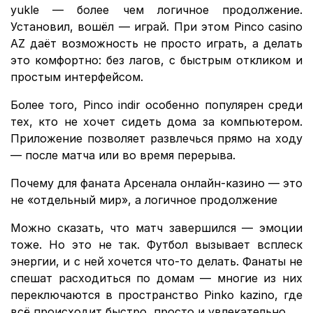
yukle — более чем логичное продолжение.
Установил, вошёл — играй. При этом Pinco casino
AZ даёт возможность не просто играть, а делать
это комфортно: без лагов, с быстрым откликом и
простым интерфейсом.
Более того, Pinco indir особенно популярен среди
тех, кто не хочет сидеть дома за компьютером.
Приложение позволяет развлечься прямо на ходу
— после матча или во время перерыва.
Почему для фаната Арсенала онлайн-казино — это
не «отдельный мир», а логичное продолжение
Можно сказать, что матч завершился — эмоции
тоже. Но это не так. Футбол вызывает всплеск
энергии, и с ней хочется что-то делать. Фанаты не
спешат расходиться по домам — многие из них
переключаются в пространство Pinko kazino, где
всё происходит быстро, просто и увлекательно.