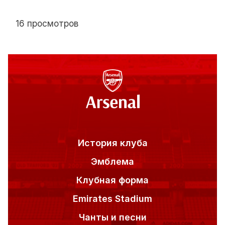
16 просмотров
Front bottom menu
История клуба
Эмблема
Клубная форма
Emirates Stadium
Чанты и песни