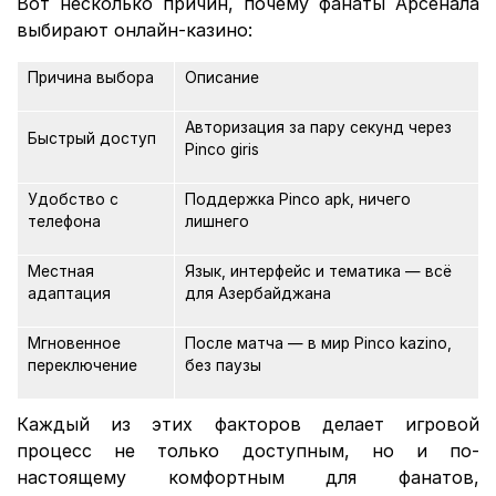
Вот несколько причин, почему фанаты Арсенала
выбирают онлайн-казино:
Причина выбора
Описание
Авторизация за пару секунд через
Быстрый доступ
Pinco giris
Удобство с
Поддержка Pinco apk, ничего
телефона
лишнего
Местная
Язык, интерфейс и тематика — всё
адаптация
для Азербайджана
Мгновенное
После матча — в мир Pinco kazino,
переключение
без паузы
Каждый из этих факторов делает игровой
процесс не только доступным, но и по-
настоящему комфортным для фанатов,