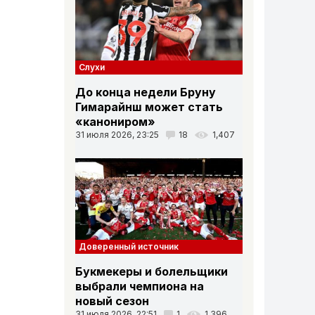
Слухи
До конца недели Бруну
Гимарайнш может стать
«канониром»
31 июля 2026, 23:25
18
1,407
Доверенный источник
Букмекеры и болельщики
выбрали чемпиона на
новый сезон
31 июля 2026, 22:51
1
1,396