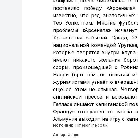
конфликт, после минимального 
поставило победу «Арсенала»
известно, что ряд аналогичных
Тео Уолкоттом. Многие футбол
проблемы «Арсенала» исчезну
Хронология событий: Среда, 2
национальной командой Уругвая,
которые творятся внутри клуба
имеют никакого желания борот
ссоры, произошедшей с Робин
Насри (при том, не называя их
журналистами узнаёт о вчерашни
ещё об этом не слышал. Четвер
английской прессе и вызывают
Галласа лишают капитанской пов
Француз отстранен от матча с
Альмуния выходит на игру с капи
Источник
Timesonline.co.uk
Автор:
admin