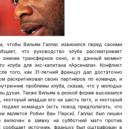
м, чтобы Вильям Галлас извинился перед своими
общает, что руководство клуба рассматривает
в зимнее трансферное окно, и в данный момент
о клуба для экс-капитана «Арсенала». Конфликт
сле того, как 31-летний француз дал достаточно
ом раскритиковал своих партнёров по команде, и
нутренние проблемы клуба, сказав, что у молодых
лы духа». Также Вильям в резкой форме высказался
, «который младше его на шесть лет», и «который
подвел команду» (есть повод предполагать, что
м является Робин Ван Перси). Галлас был лишен
л включен в заявку на субботний матч против
к сообщает источник, француз был оштрафован в