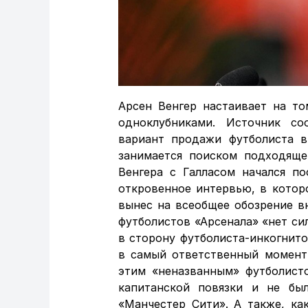
Арсен Венгер настаивает на то
одноклубниками. Источник со
вариант продажи футболиста 
занимается поиском подходящег
Венгера с Галласом начался по
откровенное интервью, в котор
вынес на всеобщее обозрение в
футболистов «Арсенала» «нет си
в сторону футболиста-инкогнито
в самый ответственный момент 
этим «неназванным» футболисто
капитанской повязки и не бы
«Манчестер Сити». А также, ка