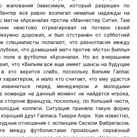
го жалования (максимум, который разрешен по
 Венгер все равно возлагал немалые надежды на
о матча «Арсенала» против «Манчестер Сити». Тем
тник неистово отреагировал на потерю своей
безумно дорожил, и был отстранён от субботней
е специалисты полагают, что разногласия между
глубоки, что домашний матч против «Астон Виллы»
 поле в футболке «Арсенала». Но во вчерашнем
вил, что «Вильям всё ещё имеет шансы на будущее
 в это верится слабо, поскольку Вильям Галлас
характером, и мало кто считает, что ему удастся
 извиниться перед менеджером и молодыми
 в команде на данный момент не найдётся игрока,
а стороне француза, поскольку, по большей части,
молодые коллеги. Ситуация приняла такую форму
 хороший друг Галласа Тьерри Анри. Как известно,
трудные отношения с испанцем Сеском Фабрегасом.
те между футболистами произошел серъёзный