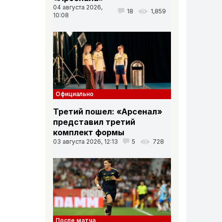
04 августа 2026,
18
1,859
10:08
Официально
Третий пошел: «Арсенал»
представил третий
комплект формы
03 августа 2026, 12:13
5
728
После матча