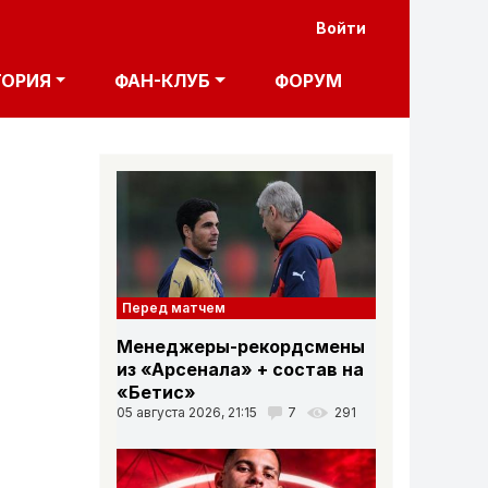
User acco
Войти
ТОРИЯ
ФАН-КЛУБ
ФОРУМ
Перед матчем
Менеджеры-рекордсмены
из «Арсенала» + состав на
«Бетис»
05 августа 2026, 21:15
7
291