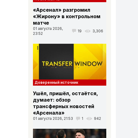
«Арсенал» разгромил
«Жирону» в контрольном
матче
01 августа 2026,
19
3,306
23:52
Доверенный источник
Ушёл, пришёл, остаётся,
думает: обзор
трансферных новостей
«Арсенала»
01 августа 2026, 21:53
1
942