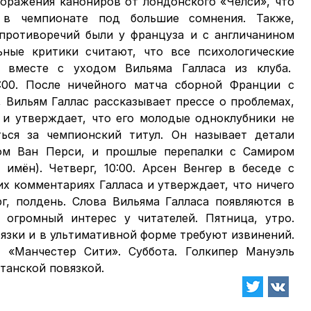
поражения канониров от лондонского «Челси», что
 в чемпионате под большие сомнения. Также,
 противоречий были у француза и с англичанином
ьные критики считают, что все психологические
т вместе с уходом Вильяма Галласа из клуба.
2:00. После ничейного матча сборной Франции с
 Вильям Галлас рассказывает прессе о проблемах,
, и утверждает, что его молодые одноклубники не
ься за чемпионский титул. Он называет детали
ом Ван Перси, и прошлые перепалки с Самиром
 имён). Четверг, 10:00. Арсен Венгер в беседе с
х комментариях Галласа и утверждает, что ничего
г, полдень. Слова Вильяма Галласа появляются в
 огромный интерес у читателей. Пятница, утро.
язки и в ультимативной форме требуют извинений.
 «Манчестер Сити». Суббота. Голкипер Мануэль
танской повязкой.