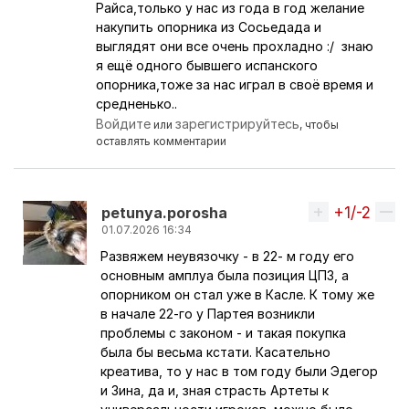
Райса,только у нас из года в год желание
накупить опорника из Сосьедада и
выглядят они все очень прохладно :/ знаю
я ещё одного бывшего испанского
опорника,тоже за нас играл в своё время и
средненько..
Войдите
зарегистрируйтесь
или
, чтобы
оставлять комментарии
+1/-2
Вверх
petunya.porosha
01.07.2026 16:34
Развяжем неувязочку - в 22- м году его
Ответ на комментарий пользователя
VeNsk
основным амплуа была позиция ЦПЗ, а
опорником он стал уже в Касле. К тому же
в начале 22-го у Партея возникли
проблемы с законом - и такая покупка
была бы весьма кстати. Касательно
креатива, то у нас в том году были Эдегор
и Зина, да и, зная страсть Артеты к