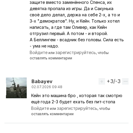
защите вместо заменённого Спенса, их
девятка пропала из игры. Да и Сакунька
своё дело делал, держа на себе 2-х, а то и
3-х "демократов". Ну, и Кейн. Только хотел
написать, а где там Оливер, как Кейн
отгрузил первый. А потом - и второй.
А Беллингем - всадник без головы. Сила есть
- ума не надо.
Войдите
зарегистрируйтесь
или
, чтобы
оставлять комментарии
+3/-3
Вверх
Babayev
02.07.2026 09:48
Кейн это машина бро , которая так смотрю
Ответ на комментарий пользователя
Перс
ещё года 2-3 будет ехать без пит-стопа
Войдите
зарегистрируйтесь
или
, чтобы
оставлять комментарии