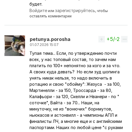
будет.
Войдите
зарегистрируйтесь
или
, чтобы
оставлять комментарии
+5/-2
Вверх
petunya.porosha
01.07.2026 15:07
Тупая тема... Если, по утверждению почти
всех, у нас топовый состав, то зачем нам
платить по 100+ непонятно за кого и за что.
А своих куда девать? Но если зуд шопинга
унять никак нельзя, то надо включить в
ротацию и свою "обойму": Жезуса - за 100,
Мартинелли - за 150, Троссарда - за 80,
Калафьори - за 120, Скелли и Нванери - по "
соточке", Вайта - за 70... Наши, на
минуточку, не из "вонючих" борнмутов,
ньюкасов и астонвилл - а чемпионы АПЛ и
финалисты ЛЧ, а многие еще и с английскими
паспортами. Наших по любой цене "с руками