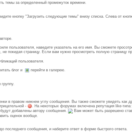
ить темы за определенный промежуток времени.
идите кнопку "Загрузить следующие темы" внизу списка. Слева от кноп
авторе.
ле пользователя, наведите указатель на его имя. Вы сможете просотр
, не покидая страницу. Если вам нужно просмотреть полную страницу п
публикаций пользователя.
итать блог и
перейти в галерею.
 группу.
енки в правом нижнем углу сообщения. Вы также сможете увидеть как д
отрицательной -
. На некоторых форумах включена репутация like-типа
и будут добавлены автору сообщения.
Вам может быть разрешено став
авить оценок вообще.
 до последнего сообщения, и наберите ответ в форме быстрого ответа.