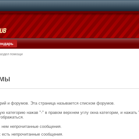
ендарь
аздел помощи
умы
орий и форумов. Эта страница называется списком форумов.
 категорию нажав "-" в правом верхнем углу окна категории, и нажать "
тображаться.
в нем непрочитанные сообщения.
х есть непрочитанные сообщения.