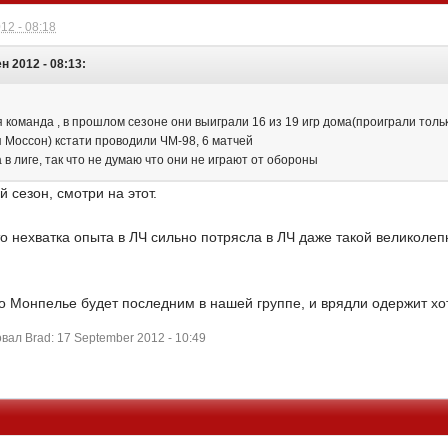
12 - 08:18
н 2012 - 08:13:
оманда , в прошлом сезоне они выиграли 16 из 19 игр дома(проиграли только
я Моссон) кстати проводили ЧМ-98, 6 матчей
в лиге, так что не думаю что они не играют от обороны
 сезон, смотри на этот.
то нехватка опыта в ЛЧ сильно потрясла в ЛЧ даже такой великолеп
то Монпелье будет последним в нашей группе, и врядли одержит хо
ал Brad: 17 September 2012 - 10:49