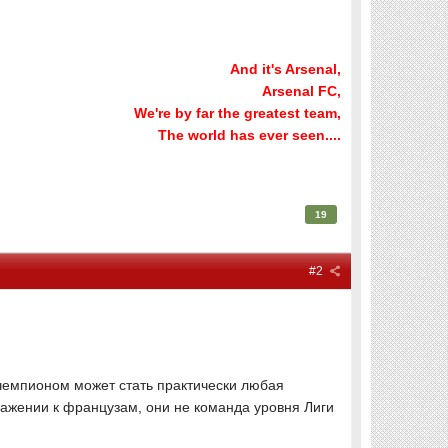
And it's Arsenal,
Arsenal FC,
We're by far the greatest team,
The world has ever seen....
19
#2
 чемпионом может стать практически любая
важении к французам, они не команда уровня Лиги