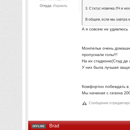
Откуда:
Израиль
3. Статус новичка ЛЧ и не
В общем, если мы завтра 
А я совсем не удивлюсь
Монпелье очень домашня
пропускали голы!!!
На их стадионе(Стад де 
У них была лучшая защит
Комфортно побеждать в 
Мы начиная с сезона 20
Сообщение отредактиров
Brad
OFFLINE