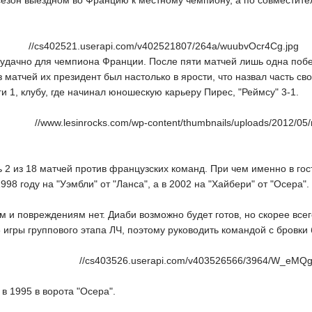
сезон выездном во Францию к местному чемпиону, а по совместите
//cs402521.userapi.com/v402521807/264a/wuubvOcr4Cg.jpg
удачно для чемпиона Франции. После пяти матчей лишь одна побед
з матчей их президент был настолько в ярости, что назвал часть с
ги 1, клубу, где начинал юношескую карьеру Пирес, "Реймсу" 3-1.
//www.lesinrocks.com/wp-content/thumbnails/uploads/2012/05/n
 2 из 18 матчей против французских команд. При чем именно в гос
998 году на "Уэмбли" от "Ланса", а в 2002 на "Хайбери" от "Осера".
м и повреждениям нет. Диаби возможно будет готов, но скорее всег
игры группового этапа ЛЧ, поэтому руководить командой с бровки 
//cs403526.userapi.com/v403526566/3964/W_eMQg
в 1995 в ворота "Осера".