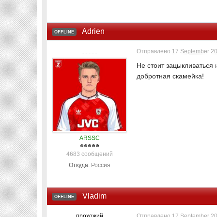
Adrien
OFFLINE
...........
Отправлено
17 September 20
Не стоит зацыкливаться 
добротная скамейка!
ARSSC
4683 сообщений
Откуда:
Россия
Vladim
OFFLINE
прохожий
Отправлено
17 September 20