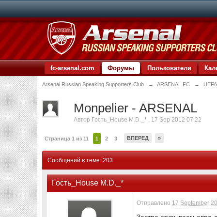
fc-arsenal.com
Форумы
Пользователи
Кал
Arsenal Russian Speaking Supporters Club
→
ARSENAL FC
→
UEFA
Monpelier - ARSENAL
Автор
Гость_House M.D._*
,
17 Sep 2012 07:22
ВПЕРЕД
»
Страница 1 из 11
1
2
3
Сообщений в теме: 203
Гость_House M.D._*
Отправлено
17 September 20