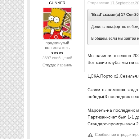
GUNNER
Отправлено
17 September 20
'Brad' сказал(а) 17 Сен 20
Должны комфортно побеж
В общем, если мы завтра 
продвинутый
пользователь
Мы начиная с сезона 200
8697 сообщений
Вот какие клубы мы
не
вы
Откуда:
Израиль
ЦСКА,Порто х2,Севилья,
Скажи ты помнишь когда
победы(3 последних сез
Марсель-на последних м
Партизан-счет был 1-1 д
Стандарт-проигрывали 2
Сообщение отредактиров