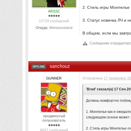
2. Стиль игры Монпелье 
ARSSC
3. Статус новичка ЛЧ и 
15729 сообщений
Откуда:
Weissrussland
В общем, если мы завтр
Сообщение отредактиров
sanchouz
OFFLINE
GUNNER
Отправлено
17 September 20
'Brad' сказал(а) 17 Сен 20
Должны комфортно побеж
1. Монпелье как и ожидал
продвинутый
следующем сезоне может з
пользователь
2. Стиль игры Монпелье оч
8697 сообщений