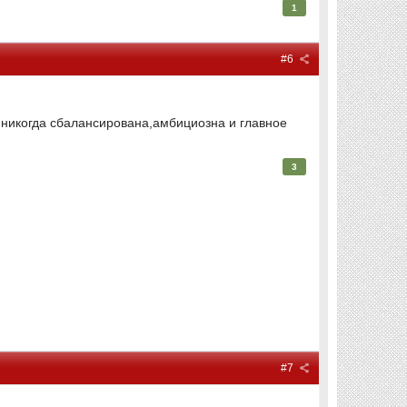
1
#6
к никогда сбалансирована,амбициозна и главное
3
#7