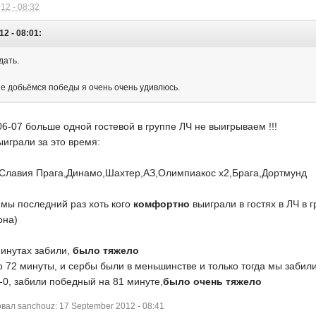
12 - 08:32
12 - 08:01:
дать.
не добьёмся победы я очень очень удивлюсь.
6-07 больше одной гостевой в группе ЛЧ не выигрываем !!!
играли за это время:
Славия Прага,Динамо,Шахтер,АЗ,Олимпиакос х2,Брага,Дортмунд
 мы последний раз хоть кого
комфортно
выиграли в гостях в ЛЧ в 
она)
инутах забили,
было тяжело
о 72 минуты, и сербы были в меньшинстве и только тогда мы забили
-0, забили победный на 81 минуте,
было очень тяжело
ал sanchouz: 17 September 2012 - 08:41