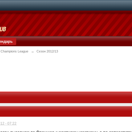
ендарь
 Champions League
→
Сезон 2012/13
12 - 07:22