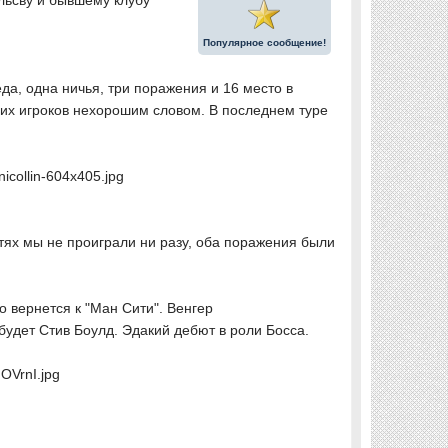
льсву и бывшему клубу
Популярное сообщение!
а, одна ничья, три поражения и 16 место в
воих игроков нехорошим словом. В последнем туре
icollin-604x405.jpg
тях мы не проиграли ни разу, оба поражения были
о вернется к "Ман Сити". Венгер
будет Стив Боулд. Эдакий дебют в роли Босса.
OVrnI.jpg