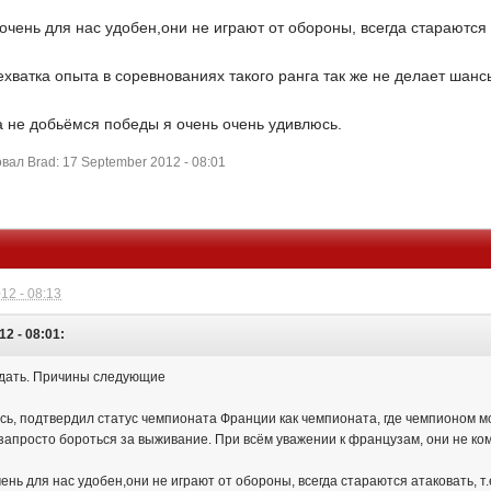
очень для нас удобен,они не играют от обороны, всегда стараются а
нехватка опыта в соревнованиях такого ранга так же не делает шан
а не добьёмся победы я очень очень удивлюсь.
ал Brad: 17 September 2012 - 08:01
12 - 08:13
12 - 08:01:
дать. Причины следующие
ось, подтвердил статус чемпионата Франции как чемпионата, где чемпионом м
апросто бороться за выживание. При всём уважении к французам, они не ко
ень для нас удобен,они не играют от обороны, всегда стараются атаковать, т.