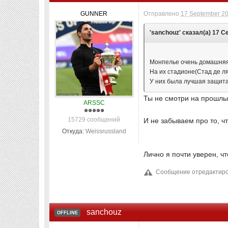
GUNNER
Отправлено
17 September 20
'sanchouz' сказал(а) 17 Се
Монпелье очень домашняя к
На их стадионе(Стад де л
У них была лучшая защита 
Ты не смотри на прошлый
ARSSC
15729 сообщений
И не забываем про то, ч
Откуда:
Weissrussland
Лично я почти уверен, ч
Сообщение отредактиров
sanchouz
OFFLINE