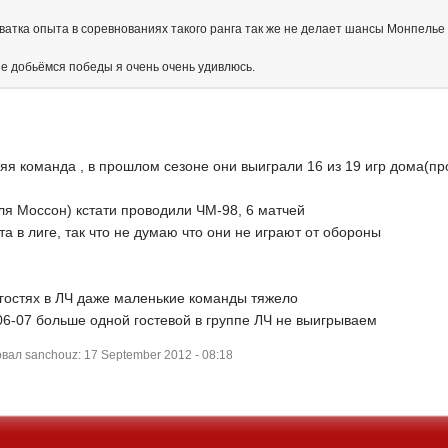
хватка опыта в соревнованиях такого ранга так же не делает шансы Монпелье
не добьёмся победы я очень очень удивлюсь.
я команда , в прошлом сезоне они выиграли 16 из 19 игр дома(пр
ля Моссон) кстати проводили ЧМ-98, 6 матчей
а в лиге, так что не думаю что они не играют от обороны
гостях в ЛЧ даже маленькие команды тяжело
06-07 больше одной гостевой в группе ЛЧ не выигрываем
ал sanchouz: 17 September 2012 - 08:18