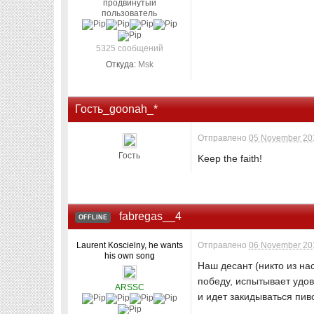
продвинутый
пользователь
5325 сообщений
Откуда:
Msk
Гость_goonah_*
Отправлено
05 November 201
Гость
Keep the faith!
fabregas__4
OFFLINE
Laurent Koscielny, he wants
Отправлено
06 November 201
his own song
Наш десант (никто из на
победу, испытывает удов
ARSSC
и идет закидываться пи