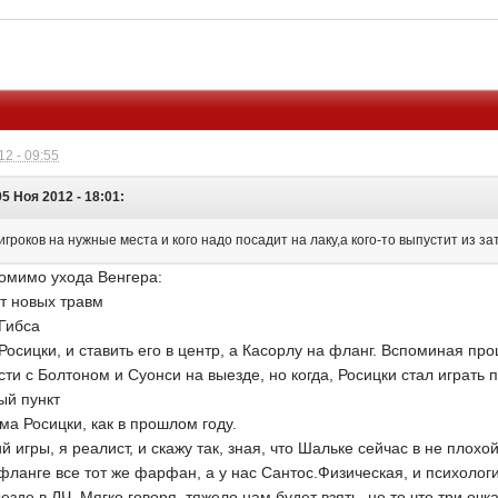
2 - 09:55
5 Ноя 2012 - 18:01:
игроков на нужные места и кого надо посадит на лаку,а кого-то выпустит из за
помимо ухода Венгера:
ет новых травм
Гибса
осицки, и ставить его в центр, а Касорлу на фланг. Вспоминая про
ти с Болтоном и Суонси на выезде, но когда, Росицки стал играть п
ый пункт
а Росицки, как в прошлом году.
й игры, я реалист, и скажу так, зная, что Шальке сейчас в не пло
ланге все тот же фарфан, а у нас Сантос.Физическая, и психолог
зде в ЛЧ. Мягко говоря, тяжело нам будет взять, не то что три очк