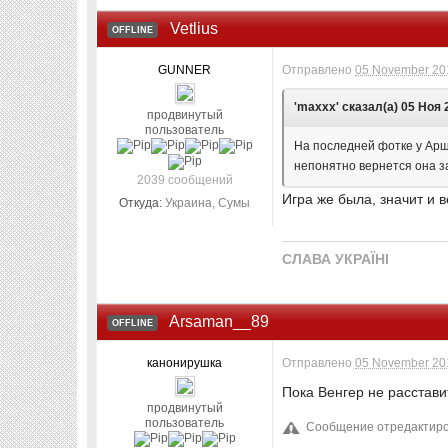
Vetlius
OFFLINE
GUNNER
Отправлено
05 November 201
'maxxx' сказал(а) 05 Ноя 2
продвинутый
пользователь
На последней фотке у Ар
непонятно вернется она з
2039 сообщений
Игра же была, значит и 
Откуда:
Украина, Сумы
СЛАВА УКРАЇНІ
Arsaman__89
OFFLINE
канонирушка
Отправлено
05 November 201
Пока Венгер не расставит
продвинутый
пользователь
Сообщение отредактиров