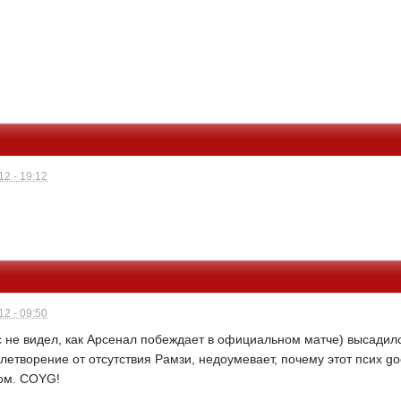
2 - 19:12
2 - 09:50
с не видел, как Арсенал побеждает в официальном матче) высадился
летворение от отсутствия Рамзи, недоумевает, почему этот псих go
вом. COYG!