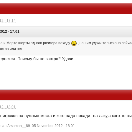
2 - 17:14
012 - 17:01:
ша и Мерте шорты одного размера походу
, нашим удачи только она сейча
автра или нет
вернется. Почему бы не завтра? Удачи!
2 - 18:01
 игроков на нужные места и кого надо посадит на лаку,а кого-то вы
ал Arsaman__89: 05 November 2012 - 18:01