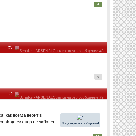
6
#8
0
#9
, как всегда верит в
onah до сих пор не забанен,
Популярное сообщение!