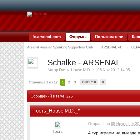
fc-arsenal.com
Форумы
Пользователи
Кал
Arsenal Russian Speaking Supporters Club
→
ARSENAL FC
→
UEFA
Schalke - ARSENAL
Автор
Гость_House M.D._*
,
05 Nov 2012 14:05
ВПЕРЕД
»
Страница 1 из 12
1
2
3
Сообщений в теме: 225
Гость_House M.D._*
Отправлено
05 November 201
Гость
4 тур играем на выезде 