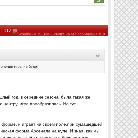
26
#10
точения игры не будет.
шлый год, в середине сезона, была такая же
о центру, игра преобразилась. Но тут
хой форме, и играет на своем поле,при сумашедшей
ическая форма Арсенала на нуле. И зная, как мы
а, а даже очко. Но надеяться я буду помимо