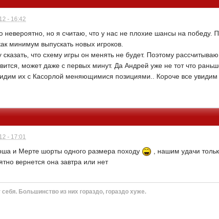
2 - 16:42
о невероятно, но я считаю, что у нас не плохие шансы на победу.
 как минимум выпускать новых игроков.
 сказать, что схему игры он менять не будет. Поэтому рассчитываю 
ится, может даже с первых минут. Да Андрей уже не тот что раньш
видим их с Касорлой меняющимися позициями.. Короче все увидим 
2 - 17:01
рша и Мерте шорты одного размера походу
, нашим удачи тольк
ятно вернется она завтра или нет
себя. Большинство из них гораздо, гораздо хуже.