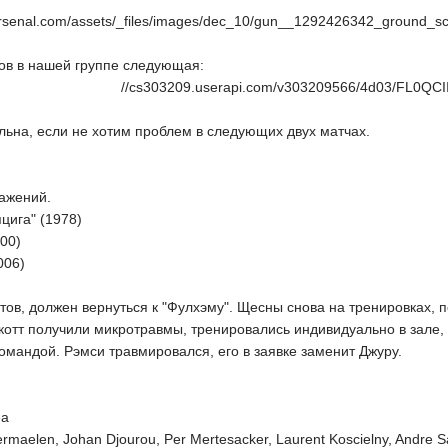
rsenal.com/assets/_files/images/dec_10/gun__1292426342_ground_sc
ров в нашей группе следующая:
//cs303209.userapi.com/v303209566/4d03/FL0QCII
льна, если не хотим проблем в следующих двух матчах.
ражений.
цига" (1978)
000)
006)
тов, должен вернуться к "Фулхэму". Щесны снова на тренировках, п
котт получили микротравмы, тренировались индивидуально в зале, 
омандой. Рэмси травмировался, его в заявке заменит Джуру.
ea
maelen, Johan Djourou, Per Mertesacker, Laurent Koscielny, Andre S