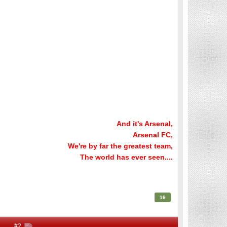
And it's Arsenal,
Arsenal FC,
We're by far the greatest team,
The world has ever seen....
16
#2