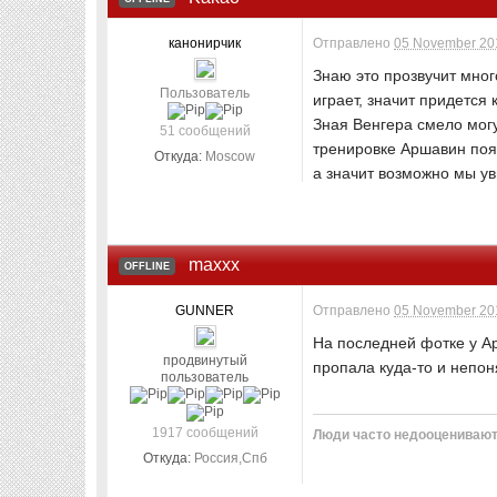
канонирчик
Отправлено
05 November 201
Знаю это прозвучит мног
Пользователь
играет, значит придется
Зная Венгера смело могу
51 сообщений
тренировке Аршавин появ
Откуда:
Moscow
а значит возможно мы у
maxxx
OFFLINE
GUNNER
Отправлено
05 November 201
На последней фотке у А
продвинутый
пропала куда-то и непон
пользователь
1917 сообщений
Люди часто недооценивают 
Откуда:
Россия,Спб