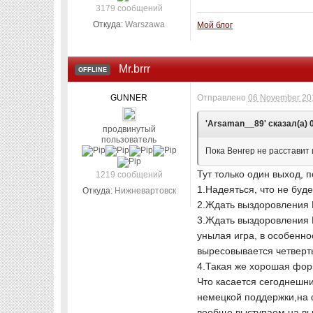
3179 сообщений
Откуда:
Warszawa
Мой блог
Mr.brrr
OFFLINE
GUNNER
Отправлено
06 November 201
'Arsaman__89' сказал(а) 0
продвинутый
пользователь
Пока Венгер не расставит 
Тут только один выход, 
1219 сообщений
1.Надеяться, что не буд
Откуда:
Нижневартовск
2.Ждать выздоровления 
3.Ждать выздоровления Р
унылая игра, в особеннос
выресовывается четверт
4.Такая же хорошая форм
Что касается сегоднешни
немецкой поддержки,на ф
вообще выступаем на вые