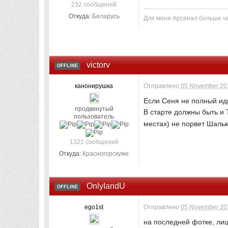
232 сообщений
Откуда:
Беларусь
Для меня Арсенал больше ч
victorv
OFFLINE
канонирушка
Отправлено
05 November 201
Если Сеня не полный иди
продвинутый
В старте должны быть и 
пользователь
местах) не порвет Шаль
1321 сообщений
Откуда:
Красногорскуже
OnlyIandU
OFFLINE
ego1st
Отправлено
05 November 201
на последней фотке, лицо