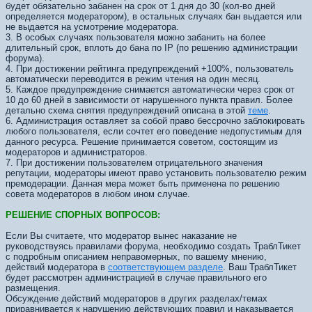
будет обязательно забанен на срок от 1 дня до 30 (кол-во дней
определяется модератором), в остальных случаях бан выдается или
не выдается на усмотрение модератора.
3. В особых случаях пользователя можно забанить на более
длительный срок, вплоть до бана по IP (по решению администрации
форума).
4. При достижении рейтинга предупреждений +100%, пользователь
автоматически переводится в режим чтения на один месяц.
5. Каждое предупреждение снимается автоматически через срок от
10 до 60 дней в зависимости от нарушенного пункта правил. Более
детально схема снятия предупреждений описана в этой
теме
.
6. Администрация оставляет за собой право бессрочно заблокировать
любого пользователя, если сочтет его поведение недопустимым для
данного ресурса. Решение принимается советом, состоящим из
модераторов и администраторов.
7. При достижении пользователем отрицательного значения
репутации, модераторы имеют право установить пользователю режим
премодерации. Данная мера может быть применена по решению
совета модераторов в любом ином случае.
РЕШЕНИЕ СПОРНЫХ ВОПРОСОВ:
Если Вы считаете, что модератор вынес наказание не
руководствуясь правилами форума, необходимо создать ТраблТикет
с подробным описанием неправомерных, по вашему мнению,
действий модератора в
соответствующем разделе
. Ваш ТраблТикет
будет рассмотрен администрацией в случае правильного его
размещения.
Обсуждение действий модераторов в других разделах/темах
приравнивается к нарушению действующих правил и наказывается