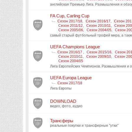
английская Премьер Лига. Размышления и обз
FA Cup, Carling Cup
Сезон 2017/18
,
Сезон 2016/17
,
Сезон 201
Сезон 2011/12
,
Сезон 2010/11
,
Сезон 200
Сезон 2005/06
,
Сезон 2004/05
,
Сезон 20
самый старый футбольный трофей мира, а также
UEFA Champions League
Сезон 2016/17
,
Сезон 2015/16
,
Сезон 20
Сезон 2010/11
,
Сезон 2009/10
,
Сезон 200
Сезон 2004/05
Лига Европейских Чемпионов. Размышления и 
UEFA Europa League
Сезон 2017/18
Лига Европы
DOWNLOAD
видео, фото, аудио
Трансферы
реальные покупки и трансферные "утки"