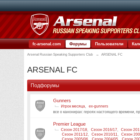
fc-arsenal.com
Форумы
Пользователи
Кал
Arsenal Russian Speaking Supporters Club
→
ARSENAL FC
ARSENAL FC
Подфорумы
Gunners
Игрок месяца
,
ex-gunners
все о канонирах: героях настоящего времени, п
Premier League
Сезон 2017/18
,
Сезон 2016/17
,
Сезон 201
Сезон 2011/12
,
Сезон 2010/11
,
Сезон 200
Сезон 2005/06
,
Сезон 2004/05
,
Сезон 20