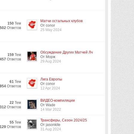
Матчи остальных клубов
150
Тем
От conor
502
Ответов
25 May 2024
Обсуждение Других Матчей Лч
159
Тем
От Морж
457
Ответов
29 Aug 2024
Лига Европы
61
Тем
От conor
954
Ответов
12 Apr 2024
ВИДЕО-компиляции
22
Тем
От Wade
312
Ответов
14 Mar 2022
Трансферы, Сезон 2024/25
55
Тем
От jasonkite
129
Ответов
31 Aug 2024