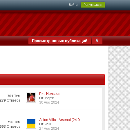
Войти
Регистрация
Просмотр новых публикаций
Рис Нельсон
301
Тем
От Морж
279
Ответов
30 Aug 2024
Aston Villa - Arsenal (24.0...
756
Тем
От Volk
663
Ответов
27 Aug 2024