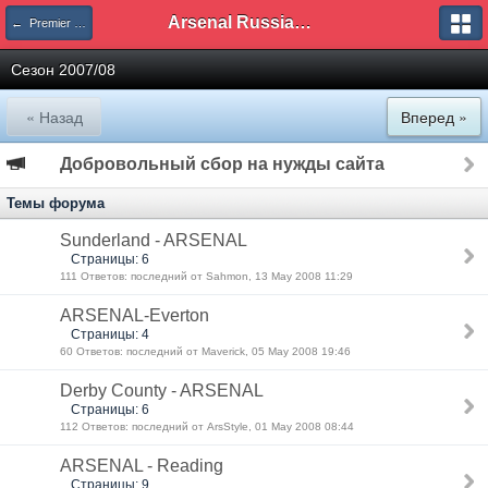
Arsenal Russian Speaking Supporters Club
← Premier League
Сезон 2007/08
« Назад
Вперед »
Добровольный сбор на нужды сайта
Темы форума
Sunderland - ARSENAL
Страницы: 6
111 Ответов: последний от Sahmon, 13 May 2008 11:29
ARSENAL-Everton
Страницы: 4
60 Ответов: последний от Maverick, 05 May 2008 19:46
Derby County - ARSENAL
Страницы: 6
112 Ответов: последний от ArsStyle, 01 May 2008 08:44
ARSENAL - Reading
Страницы: 9