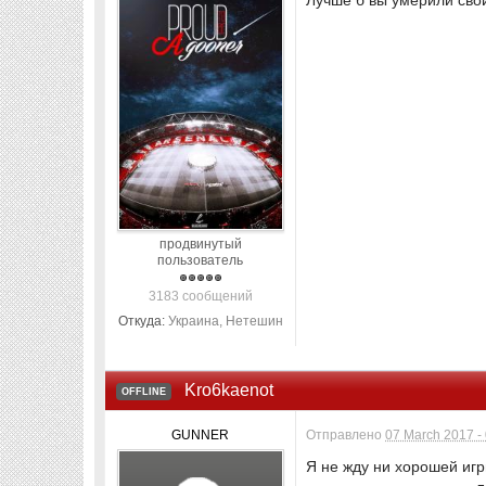
Лучше б вы умерили сво
продвинутый
пользователь
3183 сообщений
Откуда:
Украина, Нетешин
Kro6kaenot
OFFLINE
GUNNER
Отправлено
07 March 2017 -
Я не жду ни хорошей игр