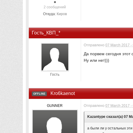
2 сообщений
Откуда:
Киров
Гость_КВП_*
Отправлено
07 March 2017 -
Да порвем сегодня этот 
Ну или нет)))
Гость
Kro6kaenot
OFFLINE
GUNNER
Отправлено
07 March 2017 -
Kazantype сказал(а) 07 Ма
а были ли у остальных эти