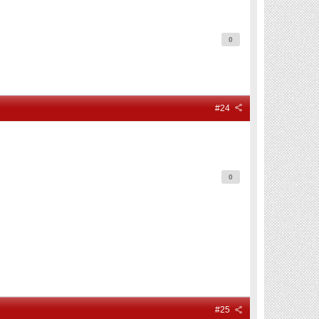
0
#24
0
#25