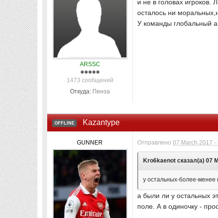
и не в головах игроков.
осталось ни моральных,н
У команды глобальный ав
ARSSC
1473 сообщений
Откуда:
Пенза
Kazantype
OFFLINE
GUNNER
Отправлено
07 March 2017 -
Kro6kaenot сказал(а) 07 М
у остальных-более-менее 
а были ли у остальных э
поле. А в одиночку - пр