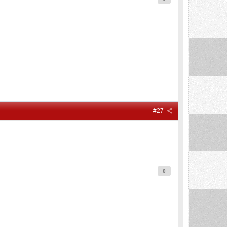
#27
0