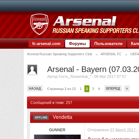
fc-arsenal.com
Форумы
Пользователи
Кал
Arsenal Russian Speaking Supporters Club
→
ARSENAL FC
→
UEFA
Arsenal - Bayern (07.03.
Автор
Гость_Raven4uk_*
,
06 Mar 2017 07:57
НАЗАД
ВПЕРЕД
»
Страница 2 из 13
1
2
3
4
Сообщений в теме: 257
Vendetta
OFFLINE
GUNNER
Отправлено
07 March 2017 -