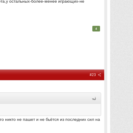
олота,у остальных-более-менее играющих-не
4
#23
о никто не пашет и не бьётся из последних сил на