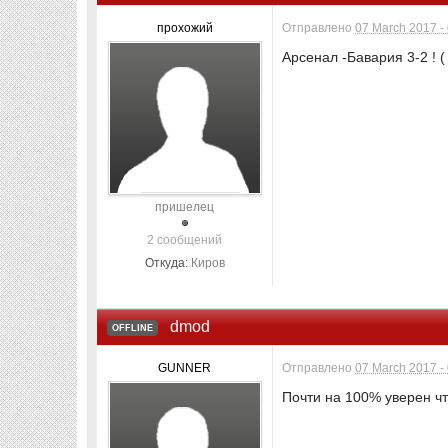
прохожий
Отправлено
07 March 2017 -
Арсенал -Бавария 3-2 ! 
пришелец
2 сообщений
Откуда:
Киров
dmod
OFFLINE
GUNNER
Отправлено
07 March 2017 -
Почти на 100% уверен чт