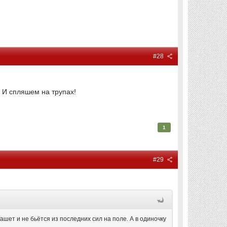
#28
! И спляшем на трупах!
1
#29
ашет и не бьётся из последних сил на поле. А в одиночку