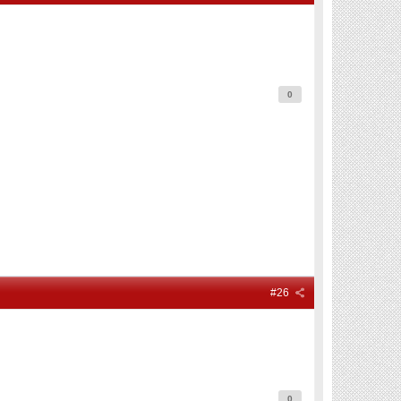
0
#26
0