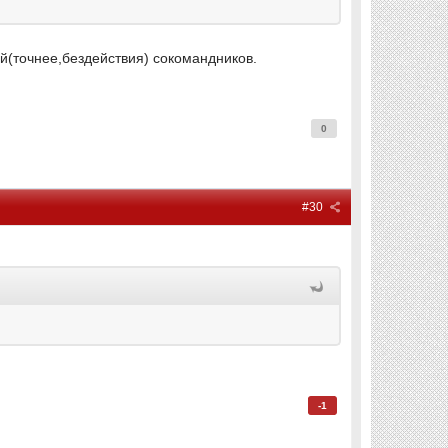
ий(точнее,бездействия) сокомандников.
0
#30
-1