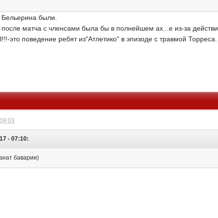
 Бельерина были.
 после матча с членсами была бы в полнейшем ах...е из-за действ
-это поведение ребят из"Атлетико" в эпизоде с травмой Торреса.
 09:03
17 - 07:10:
фанат баварии)
?