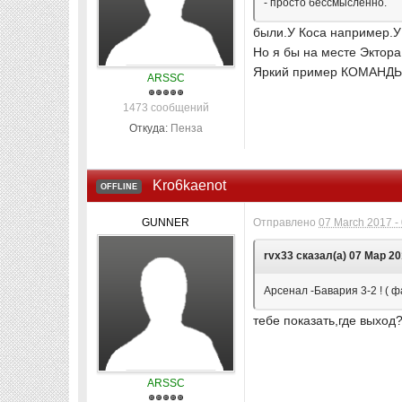
- просто бессмысленно.
были.У Коса например.У
Но я бы на месте Эктора
Яркий пример КОМАНДЫ!!!
ARSSC
1473 сообщений
Откуда:
Пенза
Kro6kaenot
OFFLINE
GUNNER
Отправлено
07 March 2017 -
rvx33 сказал(а) 07 Мар 20
Арсенал -Бавария 3-2 ! ( 
тебе показать,где выход
ARSSC