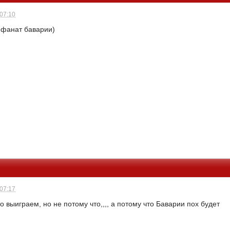
 07:10
( фанат баварии)
 07:17
о выиграем, но не потому что,,,, а потому что Баварии пох будет