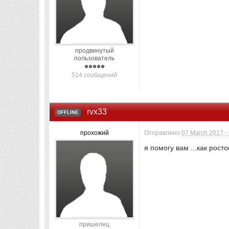
продвинутый
пользователь
514 сообщений
rvx33
OFFLINE
прохожий
Отправлено
07 March 2017 -
я помогу вам ...как росто
пришелец