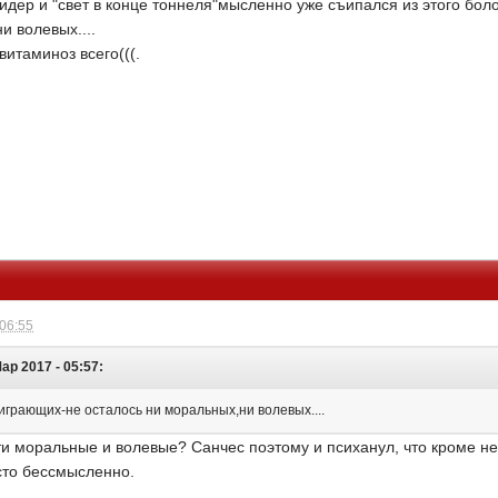
 Лидер и "свет в конце тоннеля"мысленно уже съипался из этого б
и волевых....
итаминоз всего(((.
 06:55
ар 2017 - 05:57:
играющих-не осталось ни моральных,ни волевых....
ти моральные и волевые? Санчес поэтому и психанул, что кроме нег
осто бессмысленно.