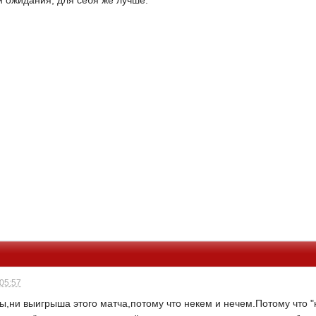
и ожидания, для себя же лучше.
 05:57
ы,ни выигрыша этого матча,потому что некем и нечем.Потому что "к