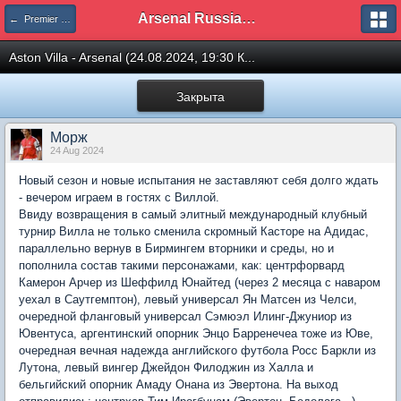
Arsenal Russian Speaking Supporters Club
← Premier League
Aston Villa - Arsenal (24.08.2024, 19:30 К...
Закрыта
Морж
24 Aug 2024
Новый сезон и новые испытания не заставляют себя долго ждать
- вечером играем в гостях с Виллой.
Ввиду возвращения в самый элитный международный клубный
турнир Вилла не только сменила скромный Касторе на Адидас,
параллельно вернув в Бирмингем вторники и среды, но и
пополнила состав такими персонажами, как: центрфорвард
Камерон Арчер из Шеффилд Юнайтед (через 2 месяца с наваром
уехал в Саутгемптон), левый универсал Ян Матсен из Челси,
очередной фланговый универсал Сэмюэл Илинг-Джуниор из
Ювентуса, аргентинский опорник Энцо Барренечеа тоже из Юве,
очередная вечная надежда английского футбола Росс Баркли из
Лутона, левый вингер Джейдон Филоджин из Халла и
бельгийский опорник Амаду Онана из Эвертона. На выход