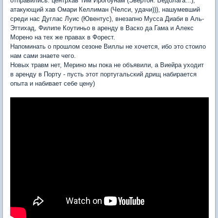
отправились: центрхав Тим Ирогбунам (Эвертон. Бедолага...),
атакующий хав Омари Келлиман (Челси, удачи))), нашумевший
среди нас Дуглас Луис (Ювентус), внезапно Мусса Диаби в Аль-
Эттихад, Филипе Коутиньо в аренду в Васко да Гама и Алекс
Морено на тех же правах в Форест.
Напоминать о прошлом сезоне Виллы не хочется, ибо это стоило
нам сами знаете чего.
Новых травм нет, Мерино мы пока не объявили, а Виейра уходит
в аренду в Порту - пусть этот португальский дрищ набирается
опыта и набивает себе цену)