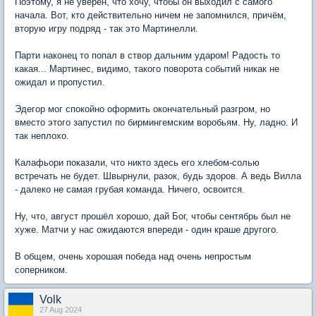
Поэтому, я не уверен, что хочу, чтобы он выходил с самого
начала. Вот, кто действительно ничем не запомнился, причём,
вторую игру подряд - так это Мартинелли.
Парти наконец то попал в створ дальним ударом! Радость то
какая... Мартинес, видимо, такого поворота событий никак не
ожидал и пропустил.
Эдегор мог спокойно оформить окончательный разгром, но
вместо этого запустил по бирмингемским воробьям. Ну, ладно. И
так неплохо.
Калафьори показали, что никто здесь его хлебом-солью
встречать не будет. Швырнули, разок, будь здоров. А ведь Вилла
- далеко не самая грубая команда. Ничего, освоится.
Ну, что, август прошёл хорошо, дай Бог, чтобы сентябрь был не
хуже. Матчи у нас ожидаются впереди - один краше другого.
В общем, очень хорошая победа над очень непростым
соперником.
Volk
27 Aug 2024