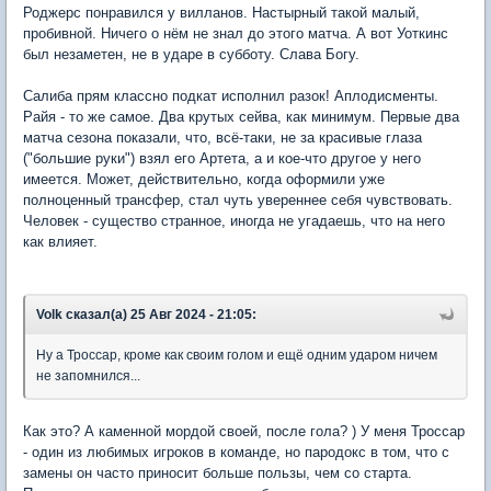
Роджерс понравился у вилланов. Настырный такой малый,
пробивной. Ничего о нём не знал до этого матча. А вот Уоткинс
был незаметен, не в ударе в субботу. Слава Богу.
Салиба прям классно подкат исполнил разок! Аплодисменты.
Райя - то же самое. Два крутых сейва, как минимум. Первые два
матча сезона показали, что, всё-таки, не за красивые глаза
("большие руки") взял его Артета, а и кое-что другое у него
имеется. Может, действительно, когда оформили уже
полноценный трансфер, стал чуть увереннее себя чувствовать.
Человек - существо странное, иногда не угадаешь, что на него
как влияет.
Volk сказал(а) 25 Авг 2024 - 21:05:
Ну а Троссар, кроме как своим голом и ещё одним ударом ничем
не запомнился...
Как это? А каменной мордой своей, после гола? ) У меня Троссар
- один из любимых игроков в команде, но пародокс в том, что с
замены он часто приносит больше пользы, чем со старта.