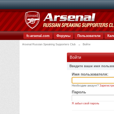
fc-arsenal.com
Форумы
Пользователи
Кал
Arsenal Russian Speaking Supporters Club
→
Войти
Войти
Введите ваши имя пользо
Имя пользователя:
Необходим аккаунт?
Зарегистри
Пароль
Я забыл свой пароль