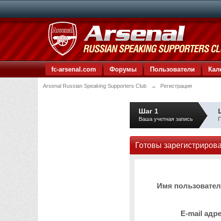
fc-arsenal.com
Форумы
Пользователи
Кал
Arsenal Russian Speaking Supporters Club
→
Регистрация
Шаг 1
Ваша учетная запись
П
Готовы зарегистриров
Имя пользовате
E-mail адр