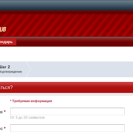
ендарь
Шаг 2
одтверждение
аться?
* Требуемая информация
ля
*
От 3 до 26 символов
ес
*