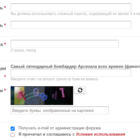
ль
*
Вы должны использовать сложный пароль, содержащий не менее 3 и не
ль
*
да
*
Страна, город
Самый легендарный бомбардир Арсенала всех времен (фамил
ции
*
Введите ответ на вопрос (регистр букв не важен)
ти
*
Получать e-mail от администрации форума
Я прочитал и соглашаюсь с
Условия использования