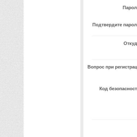
Паро
Подтвердите паро
Отку
Вопрос при регистра
Код безопаснос