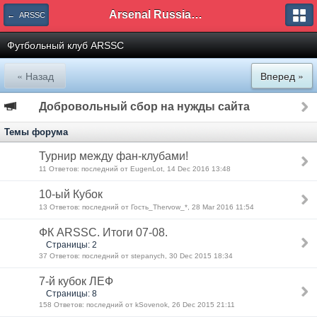
Arsenal Russian Speaking Supporters Club
← ARSSC
Футбольный клуб ARSSC
« Назад
Вперед »
Добровольный сбор на нужды сайта
Темы форума
Турнир между фан-клубами!
11 Ответов: последний от EugenLot, 14 Dec 2016 13:48
10-ый Кубок
13 Ответов: последний от Гость_Thervow_*, 28 Mar 2016 11:54
ФК ARSSC. Итоги 07-08.
Страницы: 2
37 Ответов: последний от stepanych, 30 Dec 2015 18:34
7-й кубок ЛЕФ
Страницы: 8
158 Ответов: последний от kSovenok, 26 Dec 2015 21:11