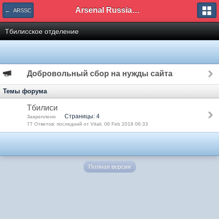
Arsenal Russian Speaking Supporters Club
← ARSSC
Тбилисское отделение
Добровольный сбор на нужды сайта
Темы форума
Тбилиси
Страницы: 4
Закреплено
77 Ответов: последний от Vitali, 06 Feb 2018 06:33
Полная версия