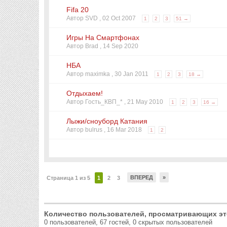
Fifa 20
Автор SVD ,
02 Oct 2007
1
2
3
51 →
Игры На Смартфонах
Автор Brad ,
14 Sep 2020
НБА
Автор maximka ,
30 Jan 2011
1
2
3
18 →
Отдыхаем!
Автор Гость_КВП_* ,
21 May 2010
1
2
3
16 →
Лыжи/сноуборд Катания
Автор bulrus ,
16 Mar 2018
1
2
ВПЕРЕД
»
Страница 1 из 5
1
2
3
Количество пользователей, просматривающих эт
0 пользователей, 67 гостей, 0 скрытых пользователей