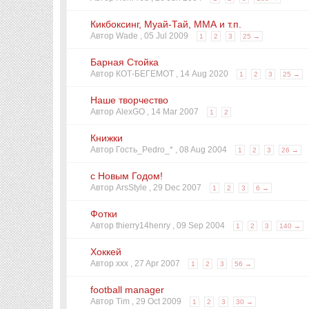
Кикбоксинг, Муай-Тай, ММА и т.п.
Автор Wade ,
05 Jul 2009
1
2
3
25 →
Барная Стойка
Автор КОТ-БЕГЕМОТ ,
14 Aug 2020
1
2
3
25 →
Наше творчество
Автор AlexGO ,
14 Mar 2007
1
2
Книжки
Автор Гость_Pedro_* ,
08 Aug 2004
1
2
3
26 →
с Новым Годом!
Автор ArsStyle ,
29 Dec 2007
1
2
3
6 →
Фотки
Автор thierry14henry ,
09 Sep 2004
1
2
3
140 →
Хоккей
Автор xxx ,
27 Apr 2007
1
2
3
56 →
football manager
Автор Tim ,
29 Oct 2009
1
2
3
30 →