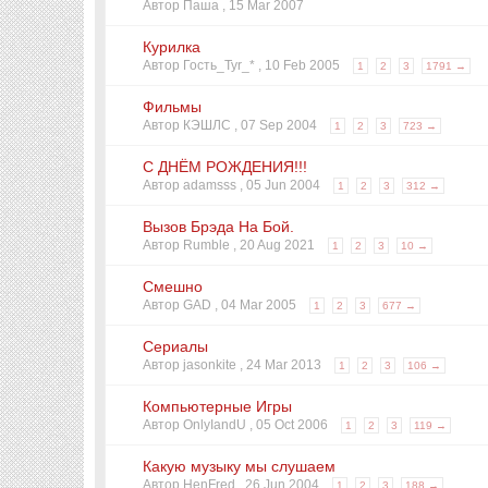
Автор Паша ,
15 Mar 2007
Курилка
Автор Гость_Tyr_* ,
10 Feb 2005
1
2
3
1791 →
Фильмы
Автор КЭШЛС ,
07 Sep 2004
1
2
3
723 →
С ДНЁМ РОЖДЕНИЯ!!!
Автор adamsss ,
05 Jun 2004
1
2
3
312 →
Вызов Брэда На Бой.
Автор Rumble ,
20 Aug 2021
1
2
3
10 →
Смешно
Автор GAD ,
04 Mar 2005
1
2
3
677 →
Сериалы
Автор jasonkite ,
24 Mar 2013
1
2
3
106 →
Компьютерные Игры
Автор OnlyIandU ,
05 Oct 2006
1
2
3
119 →
Какую музыку мы слушаем
Автор HenFred ,
26 Jun 2004
1
2
3
188 →