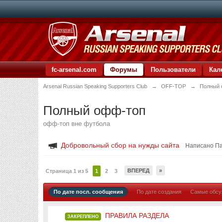
fc-arsenal.com
Форумы
Пользователи
Кал
Arsenal Russian Speaking Supporters Club
→
OFF-TOP
→
Полный 
Полный офф-топ
офф-топ вне футбола
Добровольный сбор на нужды сайта
Написано П
ВПЕРЕД
»
Страница 1 из 5
1
2
3
По дате посл. сообщения
По дате создания
Самые обс
ПРАВИЛА РАЗДЕЛА
ЗАКРЕПЛЕНО