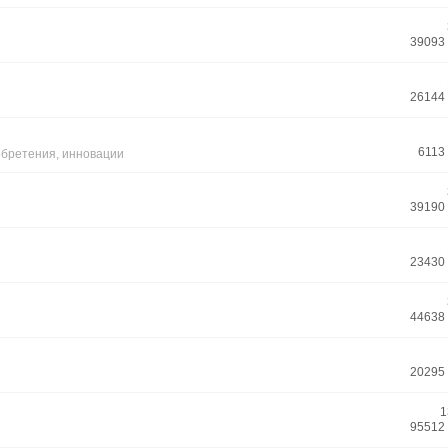
39093
26144
6113
обретения
,
инновации
39190
23430
44638
20295
1
95512