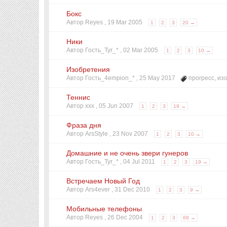
Бокс
Автор Reyes ,
19 Mar 2005
1
2
3
20 →
Ники
Автор Гость_Tyr_* ,
02 Mar 2005
1
2
3
10 →
Изобретения
Автор Гость_4empion_* ,
25 May 2017
прогресс
,
из
Теннис
Автор xxx ,
05 Jun 2007
1
2
3
19 →
Фраза дня
Автор ArsStyle ,
23 Nov 2007
1
2
3
10 →
Домашние и не очень звери гунеров
Автор Гость_Tyr_* ,
04 Jul 2011
1
2
3
19 →
Встречаем Новый Год
Автор Ars4ever ,
31 Dec 2010
1
2
3
9 →
Мобильные телефоны
Автор Reyes ,
26 Dec 2004
1
2
3
68 →