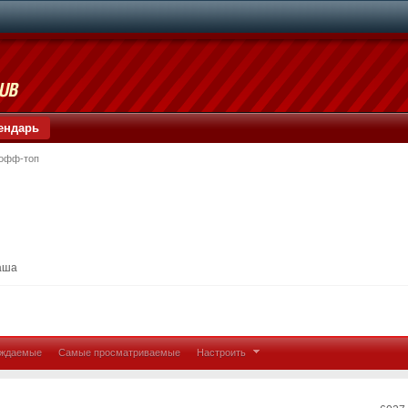
ендарь
офф-топ
аша
уждаемые
Самые просматриваемые
Настроить