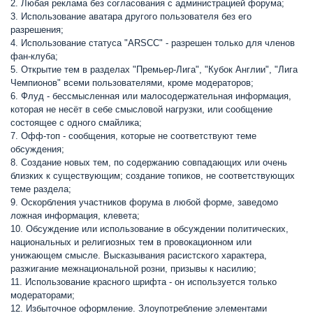
2. Любая реклама без согласования с администрацией форума;
3. Использование аватара другого пользователя без его
разрешения;
4. Использование статуса "ARSCC" - разрешен только для членов
фан-клуба;
5. Открытие тем в разделах "Премьер-Лига", "Кубок Англии", "Лига
Чемпионов" всеми пользователями, кроме модераторов;
6. Флуд - бессмысленная или малосодержательная информация,
которая не несёт в себе смысловой нагрузки, или сообщение
состоящее с одного смайлика;
7. Офф-топ - сообщения, которые не соответствуют теме
обсуждения;
8. Создание новых тем, по содержанию совпадающих или очень
близких к существующим; создание топиков, не соответствующих
теме раздела;
9. Оскорбления участников форума в любой форме, заведомо
ложная информация, клевета;
10. Обсуждение или использование в обсуждении политических,
национальных и религиозных тем в провокационном или
унижающем смысле. Высказывания расистского характера,
разжигание межнациональной розни, призывы к насилию;
11. Использование красного шрифта - он используется только
модераторами;
12. Избыточное оформление. Злоупотребление элементами