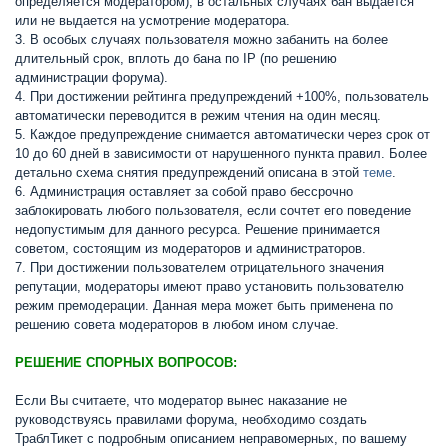
определяется модератором), в остальных случаях бан выдается
или не выдается на усмотрение модератора.
3. В особых случаях пользователя можно забанить на более
длительный срок, вплоть до бана по IP (по решению
администрации форума).
4. При достижении рейтинга предупреждений +100%, пользователь
автоматически переводится в режим чтения на один месяц.
5. Каждое предупреждение снимается автоматически через срок от
10 до 60 дней в зависимости от нарушенного пункта правил. Более
детально схема снятия предупреждений описана в этой
теме
.
6. Администрация оставляет за собой право бессрочно
заблокировать любого пользователя, если сочтет его поведение
недопустимым для данного ресурса. Решение принимается
советом, состоящим из модераторов и администраторов.
7. При достижении пользователем отрицательного значения
репутации, модераторы имеют право установить пользователю
режим премодерации. Данная мера может быть применена по
решению совета модераторов в любом ином случае.
РЕШЕНИЕ СПОРНЫХ ВОПРОСОВ:
Если Вы считаете, что модератор вынес наказание не
руководствуясь правилами форума, необходимо создать
ТраблТикет с подробным описанием неправомерных, по вашему