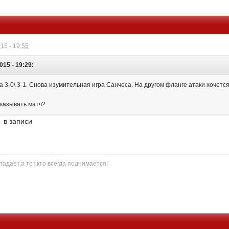
15 - 19:55
015 - 19:29:
 3-0\ 3-1. Снова изумительная игра Санчеса. На другом фланге атаки хочетс
оказывать матч?
. в записи
падает,а тот,кто всегда поднимается!