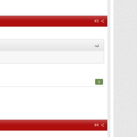
#3
1
#4