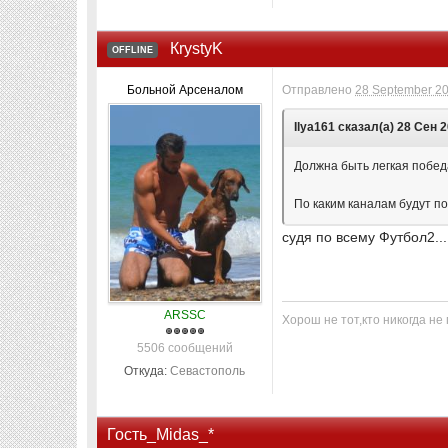
КrystyK
OFFLINE
Больной Арсеналом
Отправлено
28 September 20
Ilya161 сказал(а) 28 Сен 2
Должна быть легкая победа
По каким каналам будут п
судя по всему Футбол2..
ARSSC
Хорош не тот,кто никогда не 
5506 сообщений
Откуда:
Севастополь
Гость_Midas_*