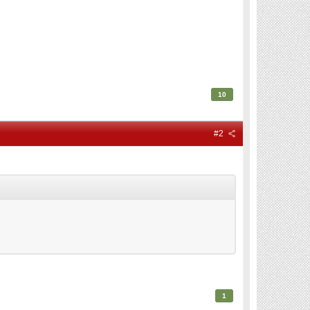
10
#2
1