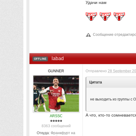
Удачи нам
Сообщение отредактиров
labad
OFFLINE
GUNNER
Отправлено
28 September 20
Цитата
не выходить из группы с 
А что, кто-то сомневает
ARSSC
8363 сообщений
Откуда:
Франкфурт на