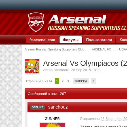
fc-arsenal.com
Форумы
Пользователи
Кал
Arsenal Russian Speaking Supporters Club
→
ARSENAL FC
→
UEFA
Arsenal Vs Olympiacos (2
Автор
sanchouz
,
28 Sep 2015 18:08
ВПЕРЕД
»
Страница 1 из 14
1
2
3
Сообщений в теме: 267
sanchouz
OFFLINE
GUNNER
Отправлено
28 September 20