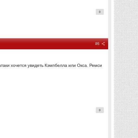
0
#6
атаки хочется увидеть Кэмпбелла или Окса. Ремси
0