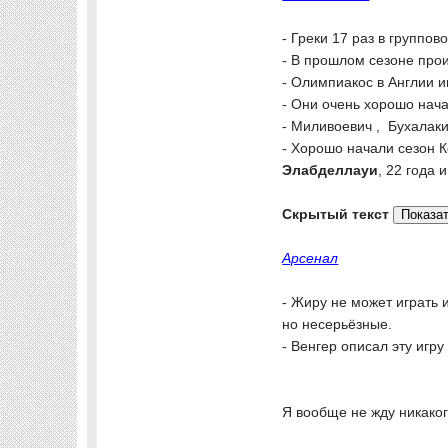
- Греки 17 раз в группов
- В прошлом сезоне прои
- Олимпиакос в Англии и
- Они очень хорошо нача
- Миливоевич , Бухалак
- Хорошо начали сезон К
Элабделлауи
, 22 года 
Скрытый текст
Арсенал
- Жиру не может играть 
но несерьёзные.
- Венгер описал эту игру
Я вообще не жду никаког