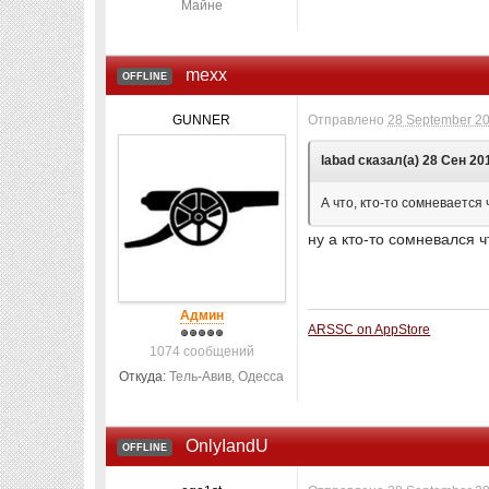
Майне
mexx
OFFLINE
GUNNER
Отправлено
28 September 20
labad сказал(а) 28 Сен 201
А что, кто-то сомневается
ну а кто-то сомневался ч
Админ
ARSSC on AppStore
1074 сообщений
Откуда:
Тель-Авив, Одесса
OnlyIandU
OFFLINE