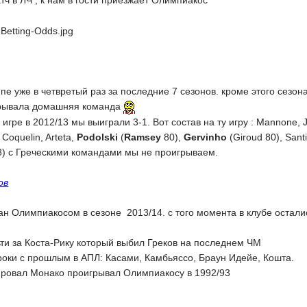
тч в ЛЧ , к нам в гости приезжает Олимпиакос
ппе уже в четвретый раз за последние 7 сезонов. кроме этого сезон
грывала домашняя команда
гре в 2012/13 мы выиграли 3-1. Вот состав на ту игру : Mannone, Je
 Coquelin, Arteta,
Podolski
(
Ramsey
80),
Gervinho
(Giroud 80), Santi
8) с Греческими командами мы не проигрываем.
ов
н Олимпиакосом в сезоне 2013/14. с того момента в клубе осталис
ти за Коста-Рику который выбил Греков на последнем ЧМ
роки с прошлым в АПЛ: Касами, Камбьяссо, Браун Идейе, Кошта.
нировал Монако проигрывал Олимпиакосу в 1992/93