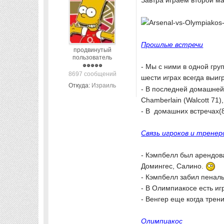
Завтра играем второй ма
Прошлые встречи
продвинутый
пользователь
- Мы с ними в одной гру
8697 сообщений
шести играх всегда выи
Откуда:
Израиль
- В последней домашней и
Chamberlain (Walcott 71),
- В домашних встречах(
Связь игроков и тренер
- Кэмпбелл был арендова
Домингес, Салино.
- Кэмпбелл забил пеналь
- В Олимпиакосе есть иг
- Венгер еще когда тре
Олимпиакос