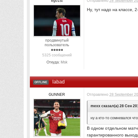
ego1st
Отправлено
28 September 20
Ну, тут надо на классе, 
продвинутый
пользователь
5325 сообщений
Откуда:
Msk
labad
OFFLINE
GUNNER
Отправлено
28 September 20
mexx сказал(а) 28 Сен 201
ну а кто-то сомневался что
В одном отдельном матче
гарантированного выхода