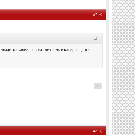
#7
я увидеть Кэмпбелла или Окса. Ремси Касорла центр
0
#8