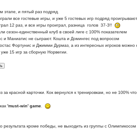
ом этапе, и пятый раз подряд.
грали все гостевые игры, и уже 5 гостевых игр подряд проигрываю
грал 12 раз, и все игры проиграл, разница голов 37-3!!
ли сезон-единственный клуб в своей лиге с 100% показателем
ис и Маниатис не сыграют. Кошта и Домингес под вопросом
остас Фортунис и Джимми Дурмаз, а из интересных игроков можно 
и уже 15 игр за сборную Норвегии.
из за красной карточки. Кок вернулся к тренировкам, но не 100% ч
 как
'must-win' game
.
о результата кроме победы, не выходить из группы с Олимпикосом 