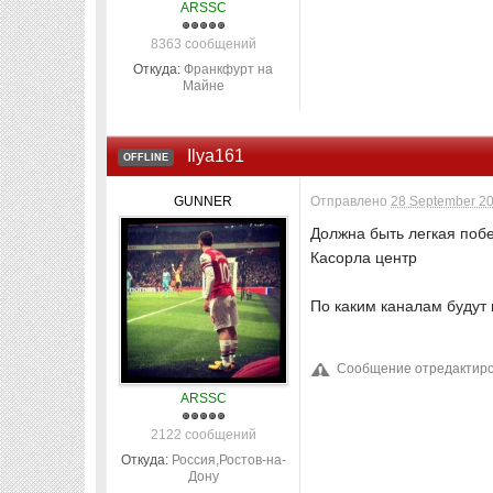
ARSSC
8363 сообщений
Откуда:
Франкфурт на
Майне
Ilya161
OFFLINE
GUNNER
Отправлено
28 September 20
Должна быть легкая побе
Касорла центр
По каким каналам будут
Сообщение отредактирова
ARSSC
2122 сообщений
Откуда:
Россия,Ростов-на-
Дону