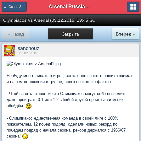
Arsenal Russian Speaking Supporters Club
← Сезон 2015/16
Olympiacos Vs Arsenal (09.12.2015, 19:45 G...
« Назад
Закрыта
Вперед »
sanchouz
08 Dec 2015
Не буду много писать о игре , так как все знают о наших травмах
и нашем положении в группе, всего несколько фактов:
- Чтоб занять второе место Олимпиакос могут себе позволить
даже проиграть 0-1 или 1-2. Любой другой проигрыш и мы их
обойдём.
- Олимпиакос единственная команда в своей лиге с 100%
показателем, 12 побед подряд. сделали новых рекорд по
победам подряд с начала сезона, рекорд держался с 1966/67
сезона!