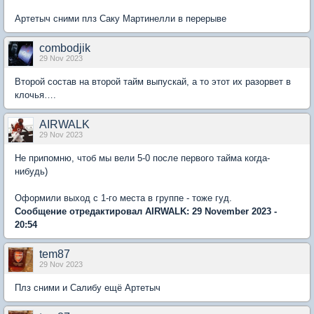
Артетыч сними плз Саку Мартинелли в перерыве
combodjik
29 Nov 2023
Второй состав на второй тайм выпускай, а то этот их разорвет в
клочья….
AIRWALK
29 Nov 2023
Не припомню, чтоб мы вели 5-0 после первого тайма когда-
нибудь)
Оформили выход с 1-го места в группе - тоже гуд.
Сообщение отредактировал AIRWALK: 29 November 2023 -
20:54
tem87
29 Nov 2023
Плз сними и Салибу ещё Артетыч