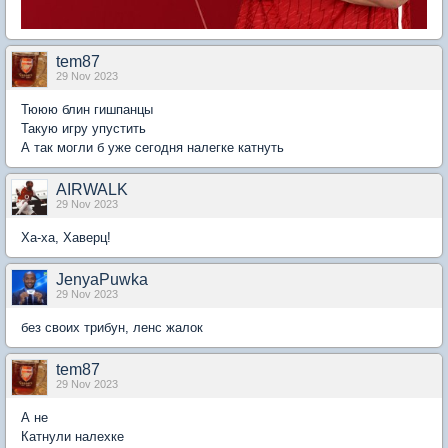
tem87
29 Nov 2023
Тююю блин гишпанцы
Такую игру упустить
А так могли б уже сегодня налегке катнуть
AIRWALK
29 Nov 2023
Ха-ха, Хаверц!
JenyaPuwka
29 Nov 2023
без своих трибун, ленс жалок
tem87
29 Nov 2023
А не
Катнули налехке