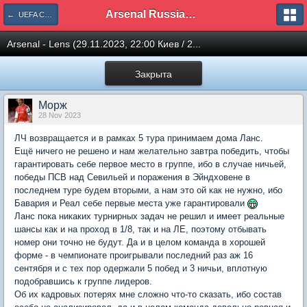
Arsenal Russian Speaking Supporters Club
← UEFA Champions League
Arsenal - Lens (29.11.2023, 22:00 Киев / 2...
Закрыта
Морж
28 Nov 2023
ЛЧ возвращается и в рамках 5 тура принимаем дома Ланс.
Ещё ничего не решено и нам желательно завтра победить, чтобы
гарантировать себе первое место в группе, ибо в случае ничьей,
победы ПСВ над Севильей и поражения в Эйндховене в
последнем туре будем вторыми, а нам это ой как не нужно, ибо
Бавария и Реал себе первые места уже гарантировали
Ланс пока никаких турнирных задач не решил и имеет реальные
шансы как и на проход в 1/8, так и на ЛЕ, поэтому отбывать
номер они точно не будут. Да и в целом команда в хорошей
форме - в чемпионате проигрывали последний раз аж 16
сентября и с тех пор одержали 5 побед и 3 ничьи, вплотную
подобравшись к группе лидеров.
Об их кадровых потерях мне сложно что-то сказать, ибо состав