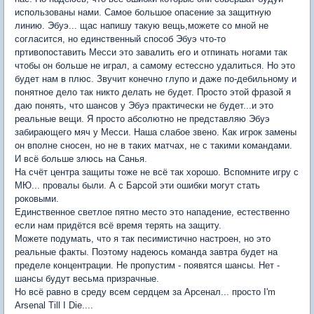
использованы нами. Самое большое опасение за защитную
линию. Эбуэ... щас напишу такую вещь,можете со мной не
согласится, но единственный способ Эбуэ что-то
пртивопоставить Месси это завалить его и отпинать ногами так
чтобы он больше не играл, а самому естессно удалиться. Но это
будет нам в плюс. Звучит конечно глупо и даже по-дебильному и
понятное дело так никто делать не будет. Просто этой фразой я
даю понять, что шансов у Эбуэ практически не будет...и это
реальные вещи. Я просто абсолютно не представляю Эбуэ
забирающего мяч у Месси. Наша слабое звено. Как игрок замены
он вполне сносен, но не в таких матчах, не с такими командами.
И всё больше злюсь на Санья.
На счёт центра защиты тоже не всё так хорошо. Вспомните игру с
МЮ... провалы были. А с Барсой эти ошибки могут стать
роковыми.
Единственное светлое пятно место это нападение, естественно
если нам придётся всё время терять на защиту.
Можете подумать, что я так песимистично настроен, но это
реальные факты. Поэтому надеюсь команда завтра будет на
пределе концентрации. Не пропустим - появятся шансы. Нет -
шансы будут весьма призрачные.
Но всё равно в среду всем сердцем за Арсенал... просто I'm
Arsenal Till I Die....