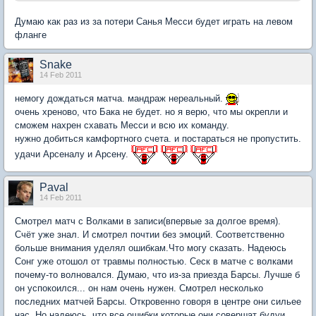
Думаю как раз из за потери Санья Месси будет играть на левом
фланге
Snake
14 Feb 2011
немогу дождаться матча. мандраж нереальный.
очень хреново, что Бака не будет. но я верю, что мы окрепли и
сможем нахрен схавать Месси и всю их команду.
нужно добиться камфортного счета. и постараться не пропустить.
удачи Арсеналу и Арсену.
Paval
14 Feb 2011
Смотрел матч с Волками в записи(впервые за долгое время).
Счёт уже знал. И смотрел почтии без эмоций. Соответственно
больше внимания уделял ошибкам.Что могу сказать. Надеюсь
Сонг уже отошол от травмы полностью. Сеск в матче с волками
почему-то волновался. Думаю, что из-за приезда Барсы. Лучше б
он успокоился... он нам очень нужен. Смотрел несколько
последних матчей Барсы. Откровенно говоря в центре они сильее
нас. Но надеюсь, что все ошибки которые они совершат будуи