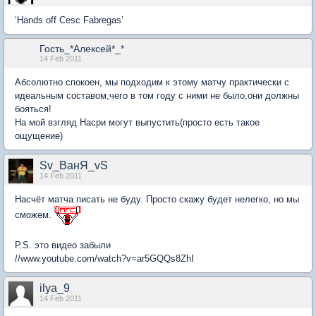
‘Hands off Cesc Fabregas’
Гость_*Алексей*_*
14 Feb 2011
Абсолютно спокоен, мы подходим к этому матчу практически с
идеальным составом,чего в том году с ними не было,они должны
бояться!
На мой взгляд Насри могут выпустить(просто есть такое
ощущение)
Sv_ВанЯ_vS
14 Feb 2011
Насчёт матча писать не буду. Просто скажу будет нелегко, но мы
сможем.
P.S. это видео забыли
//www.youtube.com/watch?v=ar5GQQs8ZhI
ilya_9
14 Feb 2011