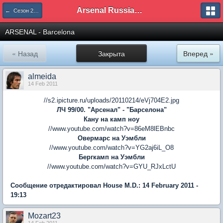
Arsenal Russian Speaking Supporters Club
← Сезон 2010/11
ARSENAL - Barcelona
« Назад
Закрыта
Вперед »
almeida
14 Feb 2011
//s2.ipicture.ru/uploads/20110214/eVj704E2.jpg
ЛЧ 99/00. "Арсенал" - "Барселона"
Кану на камп ноу
//www.youtube.com/watch?v=86eM8lEBnbc
Овермарс на Уэмбли
//www.youtube.com/watch?v=YG2aj6iL_O8
Бергкамп на Уэмбли
//www.youtube.com/watch?v=GYU_RJxLctU
Сообщение отредактировал House M.D.: 14 February 2011 -
19:13
Mozart23