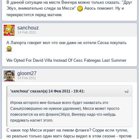
В данной ситуации на месте Венгера можно только сказать: "Друг
Эбуэ, внимательно следи за Месси"
Авось поможет. Ну и
перекрестится перед матчем.
sanchouz
14 Feb 2011
А Лапорта говорит мол что они даже не хотели Сеска покупать
We Opted For David Villa Instead Of Cesc Fabregas Last Summer
gloom27
14 Feb 2011
'sanchouz' сказал(а) 14 Фев 2011 - 19:41:
Игрока которого мне больше всего будет нахватать это
Санья(совершено не нужное удаление), Месси может просто
повеселится на его фланге(Эбуэ), Венгеру надо что нибудь
придумать насчет этого.
С каких пор Месси играет на левом фланге? Сорри если туплю,
но реально только один матч барсы видел в этом сезоне - против