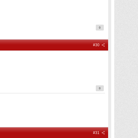
0
#30
0
#31