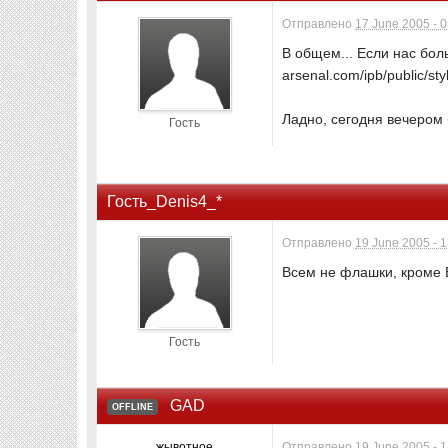
Отправлено
17 June 2005 - 
В общем... Если нас бол
arsenal.com/ipb/public/sty
Ладно, сегодня вечером бу
Гость
Гость_Denis4_*
Отправлено
19 June 2005 - 
Всем не флашки, кроме 
Гость
GAD
OFFLINE
жывотное
Отправлено
19 June 2005 - 