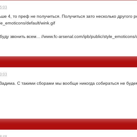
05:03
ьше 4, то преф не получиться. Получиться зато несколько другого 
le_emoticons/default/wink.gif
ду звонить всем... //www.fc-arsenal.com/ipb/public/style_emoticons/de
13:03
Вадима. С такими сборами мы вообще никогда собираться не буде
18:48