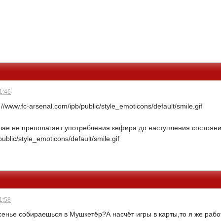
1:46
www.fc-arsenal.com/ipb/public/style_emoticons/default/smile.gif
ае не преполагает употребления кефира до наступления состояния
ublic/style_emoticons/default/smile.gif
1:58
есенье собираешься в Мушкетёр?А насчёт игры в карты,то я же рабо