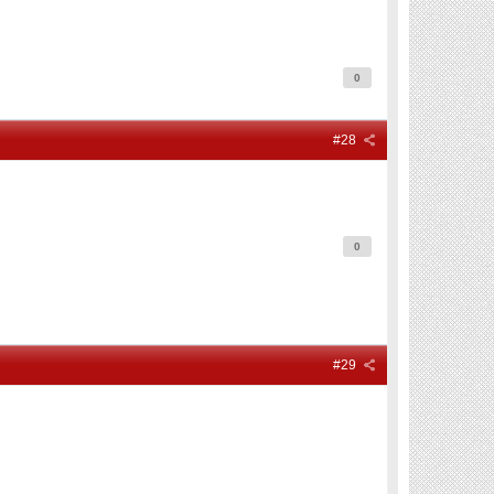
0
#28
0
#29