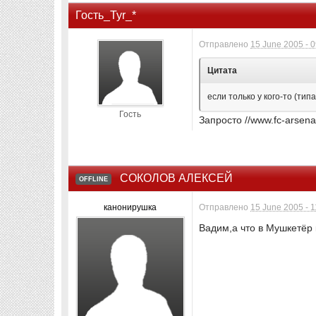
Гость_Tyr_*
Отправлено
15 June 2005 - 
Цитата
если только у кого-то (тип
Гость
Запросто //www.fc-arsenal
СОКОЛОВ АЛЕКСЕЙ
OFFLINE
канонирушка
Отправлено
15 June 2005 - 1
Вадим,а что в Мушкетёр 