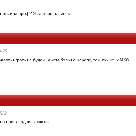
 пить или преф? Я за преф с пивом.
14:25
авлять играть не будем, а чем больше народу, тем лучше. ИМХО.
05:12
 на преф подписываются: