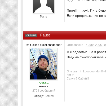
Мдя... "и только мертвые 
Пипл!!!!!!! :evil: Пить буд
Если пределожения не ка
Гость
Faust
OFFLINE
I'm fucking excellent gooner
Отправлено
15 June 2005 - 
Я с радостью, но я работа
Вадима //www.fc-arsenal.c
One team in Loooooondon!!!<b
<br />
Санук & Сабай!!!
ARSSC
2763 сообщений
Откуда:
Batumi