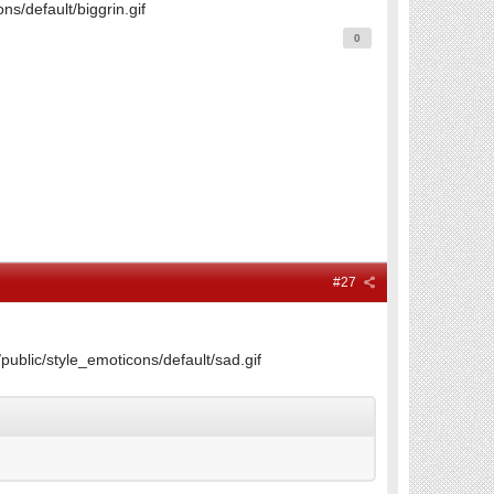
s/default/biggrin.gif
0
#27
blic/style_emoticons/default/sad.gif