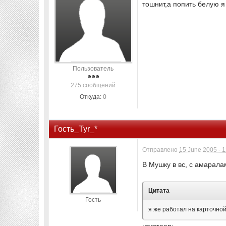
тошнит,а попить белую я н
Пользователь
275 сообщений
Откуда:
0
Гость_Tyr_*
Отправлено
15 June 2005 - 
В Мушку в вс, с амаралам
Цитата
Гость
я же работал на карточной