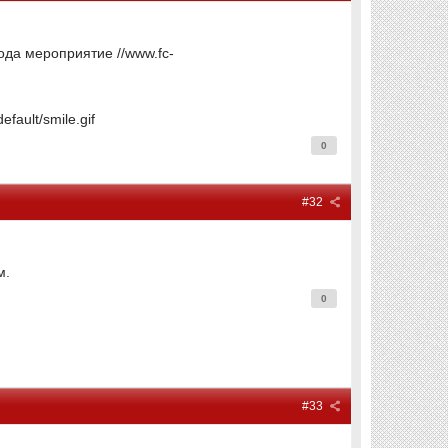
рода мероприятие //www.fc-
fault/smile.gif
0
#32
м.
0
#33