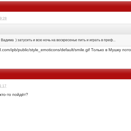
09:28
а Вадима ) затусить и всю ночь на воскресенье пить и играть в преф...
.com/ipb/public/style_emoticons/default/smile.gif Только в Мушку пото
1:17
кто-то пойдёт?