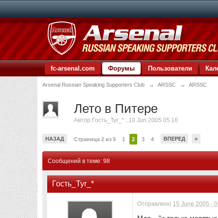
fc-arsenal.com
Форумы
Пользователи
Кал
Arsenal Russian Speaking Supporters Club
→
ARSSC
→
ARSSC
Лето в Питере
Автор
Гость_Tyr_*
,
10 Jun 2005 05:16
НАЗАД
ВПЕРЕД
»
Страница 2 из 5
1
2
3
4
Сообщений в теме: 98
Гость_Tyr_*
Отправлено
15 June 2005 - 