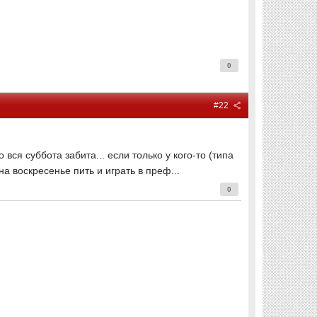
0
#22
о вся суббота забита... если только у кого-то (типа
 на воскресенье пить и играть в преф...
0