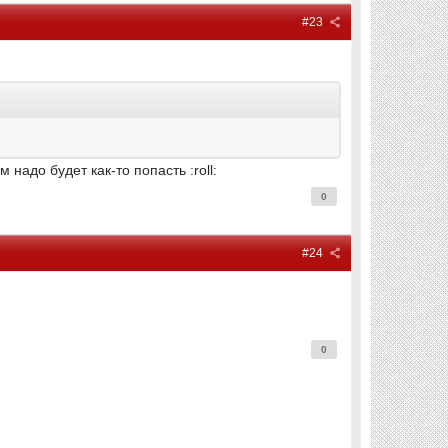
#23
м надо будет как-то попасть :roll:
0
#24
0