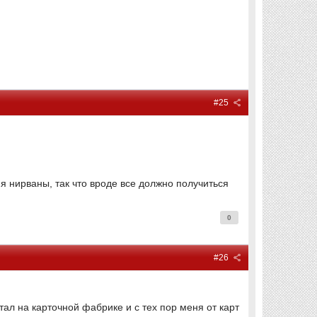
#25
 нирваны, так что вроде все должно получиться
0
#26
тал на карточной фабрике и с тех пор меня от карт