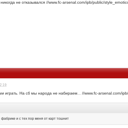
икогда не отказывался //www.fc-arsenal.com/ipb/public/style_emoticon
12:19
и играть. На сб мы народа не набираем... //www.fc-arsenal.com/ipb/pu
 фабрике и с тех пор меня от карт тошнит