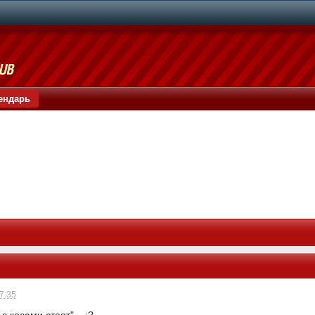
ендарь
07:35