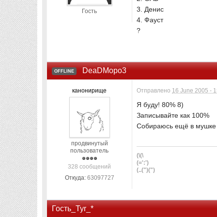
3. Денис
Гость
4. Фауст
?
DeaDMopo3
OFFLINE
канонирище
Отправлено
16 June 2005 - 
Я буду! 80% 8)
Записывайте как 100%
Собираюсь ещё в мушке с
продвинутый
пользователь
(\(\
(=':')
328 сообщений
(..(")(")
Откуда:
63097727
Гость_Tyr_*