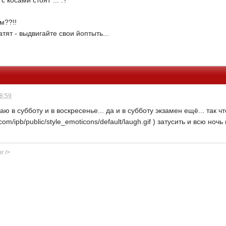
с косами стоят"... :?
ем??!!
тят - выдвигайте свои йоптыть...
08:59
ю в субботу и в воскресенье... да и в субботу экзамен ещё... так чт
om/ipb/public/style_emoticons/default/laugh.gif ) затусить и всю ночь
r />