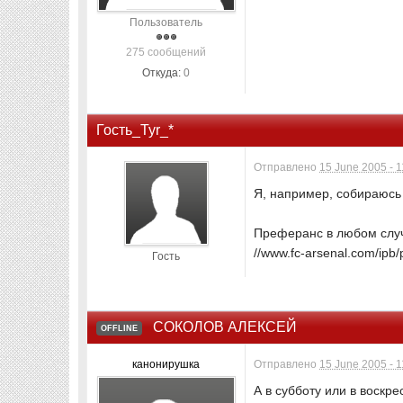
Пользователь
275 сообщений
Откуда:
0
Гость_Tyr_*
Отправлено
15 June 2005 - 1
Я, например, собираюсь //
Преферанс в любом случ
//www.fc-arsenal.com/ipb/p
Гость
СОКОЛОВ АЛЕКСЕЙ
OFFLINE
канонирушка
Отправлено
15 June 2005 - 1
А в субботу или в воскр