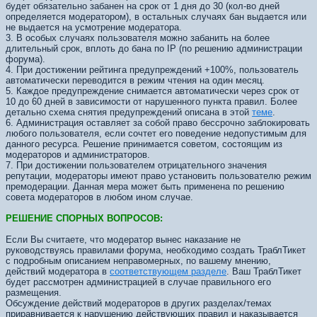
будет обязательно забанен на срок от 1 дня до 30 (кол-во дней
определяется модератором), в остальных случаях бан выдается или
не выдается на усмотрение модератора.
3. В особых случаях пользователя можно забанить на более
длительный срок, вплоть до бана по IP (по решению администрации
форума).
4. При достижении рейтинга предупреждений +100%, пользователь
автоматически переводится в режим чтения на один месяц.
5. Каждое предупреждение снимается автоматически через срок от
10 до 60 дней в зависимости от нарушенного пункта правил. Более
детально схема снятия предупреждений описана в этой
теме
.
6. Администрация оставляет за собой право бессрочно заблокировать
любого пользователя, если сочтет его поведение недопустимым для
данного ресурса. Решение принимается советом, состоящим из
модераторов и администраторов.
7. При достижении пользователем отрицательного значения
репутации, модераторы имеют право установить пользователю режим
премодерации. Данная мера может быть применена по решению
совета модераторов в любом ином случае.
РЕШЕНИЕ СПОРНЫХ ВОПРОСОВ:
Если Вы считаете, что модератор вынес наказание не
руководствуясь правилами форума, необходимо создать ТраблТикет
с подробным описанием неправомерных, по вашему мнению,
действий модератора в
соответствующем разделе
. Ваш ТраблТикет
будет рассмотрен администрацией в случае правильного его
размещения.
Обсуждение действий модераторов в других разделах/темах
приравнивается к нарушению действующих правил и наказывается