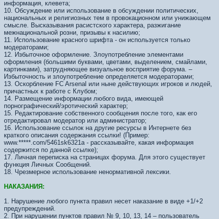
информация, клевета;
10. Обсуждение или использование в обсуждении политических,
национальных и религиозных тем в провокационном или унижающем
смысле. Высказывания расистского характера, разжигание
межнациональной розни, призывы к насилию;
11. Использование красного шрифта - он используется только
модераторами;
12. Избыточное оформление. Злоупотребление элементами
оформления (большими буквами, цветами, выделением, смайлами,
картинками), затрудняющее визуальное восприятие форума. –
Избыточность и злоупотребление определяется модераторами;
13. Оскорбление FC Arsenal или ныне действующих игроков и людей,
причастных к работе с Клубом;
14. Размещение информации любого вида, имеющей
порнографический/эротический характер;
15. Редактирование собственного сообщения после того, как его
отредактировал модератор или администратор;
16. Использование ссылок на другие ресурсы в Интернете без
краткого описания содержания ссылки! (Пример:
www.*****.com/5461sk6321а - рассказывайте, какая информация
содержится по данной ссылке);
17. Личная переписка на страницах форума. Для этого существует
функция Личных Сообщений.
18. Чрезмерное использование ненормативной лексики.
НАКАЗАНИЯ:
1. Нарушение любого пункта правил несет наказание в виде +1/+2
предупреждений.
2. При нарушении пунктов правил № 9, 10, 13, 14 – пользователь