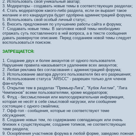
2. Использовать свой уникальный аватар;
3. Модераторы - создавать новые темы в соответствующих разделах;
4. Стать модератором какого-либо раздела, если он выразит такое
желание и его кандидатура будет одобрена администрацией форума;
5. Использовать свой особый личный статус;
6. Вносить предложения по улучшению работы сайта и форума;
7. Создавать новые темы. В заголовке новой темы необходимо
отражать суть поставленного в ней вопроса, а в тексте сообщения
давать развернутое описание. Перед созданием новой темы следует
воспользоваться поиском.
ЗАПРЕЩАЕТСЯ:
1. Создание двух и более аккаунтов от одного пользователя.
Нарушение правила наказывается удалением всех аккаунтов;
2. Любая реклама без согласования с администрацией форума;
3. Использование аватара другого пользователя без его разрешения;
4. Использование статуса "ARSCC" - разрешен только для членов
фан-клуба;
5. Открытие тем в разделах "Премьер-Лига", "Кубок Англии", "Лига
Чемпионов" всеми пользователями, кроме модераторов;
6. Флуд - бессмысленная или малосодержательная информация,
которая не несёт в себе смысловой нагрузки, или сообщение
состоящее с одного смайлика;
7. Офф-топ - сообщения, которые не соответствуют теме
обсуждения;
8. Создание новых тем, по содержанию совпадающих или очень
близких к существующим; создание топиков, не соответствующих
теме раздела;
9. Оскорбления участников форума в любой форме, заведомо ложная