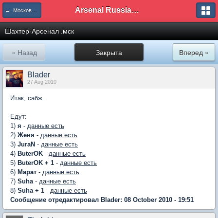
Arsenal Russian Speaking Supporters Club
← Московское отделение
Шахтер-Арсенал .мск
« Назад
Закрыта
Вперед »
Blader
27 Aug 2010
Итак, сабж.
Едут:
1)
я
-
данные есть
2)
Женя
-
данные есть
3)
JuraN
-
данные есть
4)
ButerOK
-
данные есть
5)
ButerOK + 1
-
данные есть
6)
Марат
-
данные есть
7)
Suha
-
данные есть
8)
Suha + 1
-
данные есть
Сообщение отредактировал Blader: 08 October 2010 - 19:51