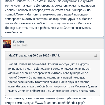
Blader! Привет из Алма-Аты! Объясняю ситуацию: я с другом
точно лечу на матч в Донецк,но ,к сожалению,мы не являемся
членами основы и резерва,хотя считаем себя гуннерами по
полной.Хотели бы понять,возможно ли с вашей помощью
приобрести билеты в гостевой сектор.Наши друзья в Москве
могли бы связаться с тобой.Если получится,то из Москвы в
Донецк вылетим тем же рейсом,что и ты.Завтра заказываем
авиабилеты.
Blader
06 Sep 2010
'alex71' сказал(а) 06 Сен 2010 - 15:48:
Blader! Привет из Алма-Аты! Объясняю ситуацию: я с другом
точно лечу на матч в Донецк,но ,к сожалению,мы не являемся
членами основы и резерва,хотя считаем себя гуннерами по
полной.Хотели бы понять,возможно ли с вашей помощью
приобрести билеты в гостевой сектор.Наши друзья в Москве
могли бы связаться с тобой.Если получится,то из Москвы в Донецк
вылетим тем же рейсом,что и ты.Завтра заказываем авиабилеты.
1) это тема для московских членов фан-клуба (вот если что
общая тема выезда: //www.fc-arsenal.com/ipb/index.php?