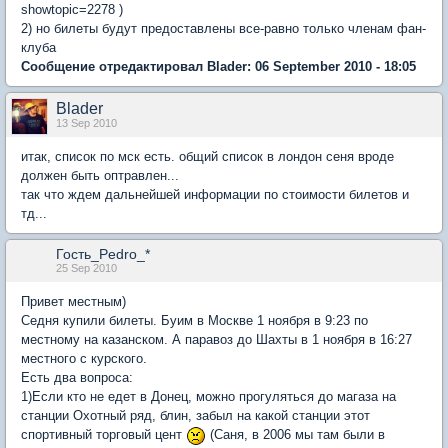
showtopic=2278 )
2) но билеты будут предоставлены все-равно только членам фан-
клуба
Сообщение отредактировал Blader: 06 September 2010 - 18:05
Blader
13 Sep 2010
итак, список по мск есть. общий список в лондон сеня вроде
должен быть оптравлен...
так что ждем дальнейшей информации по стоимости билетов и
тд...
Гость_Pedro_*
25 Sep 2010
Привет местным)
Седня купили билеты. Буим в Москве 1 ноября в 9:23 по
местному на казанском. А паравоз до Шахты в 1 ноября в 16:27
местного с курского.
Есть два вопроса:
1)Если кто не едет в Донец, можно прогуляться до магаза на
станции Охотный ряд, блин, забыл на какой станции этот
спортивный торговый цент
(Саня, в 2006 мы там были в