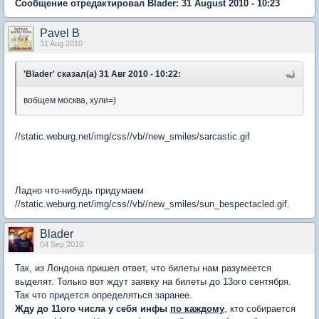
Сообщение отредактировал Blader: 31 August 2010 - 10:23
Pavel B
31 Aug 2010
'Blader' сказал(а) 31 Авг 2010 - 10:22:
вобщем москва, хули=)
//static.weburg.net/img/css//vb//new_smiles/sarcastic.gif
Ладно что-нибудь придумаем
//static.weburg.net/img/css//vb//new_smiles/sun_bespectacled.gif.
Blader
04 Sep 2010
Так, из Лондона пришел ответ, что билеты нам разумеется
выделят. Только вот ждут заявку на билеты до 13ого сентября.
Так что придется определяться заранее.
Жду до 11ого числа у себя инфы
по каждому
, кто собирается