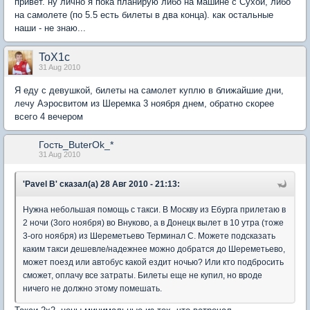
привет. ну лично я пока планирую либо на машине с Сухой, либо
на самолете (по 5.5 есть билеты в два конца). как остальные
наши - не знаю...
ToX1c
31 Aug 2010
Я еду с девушкой, билеты на самолет куплю в ближайшие дни,
лечу Аэросвитом из Шеремка 3 ноября днем, обратно скорее
всего 4 вечером
Гость_ButerOk_*
31 Aug 2010
'Pavel B' сказал(а) 28 Авг 2010 - 21:13:
Нужна небольшая помощь с такси. В Москву из Ебурга прилетаю в
2 ночи (3ого ноября) во Внуково, а в Донецк вылет в 10 утра (тоже
3-ого ноября) из Шереметьево Терминал С. Можете подсказать
каким такси дешевле/надежнее можно добратся до Шереметьево,
может поезд или автобус какой ездит ночью? Или кто подбросить
сможет, оплачу все затраты. Билеты еще не купил, но вроде
ничего не должно этому помешать.