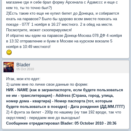
магазине где я себе брал форму Арсенала с Адамссс и еще с
кем то, ты то точно был?)
2)Есть такие кто еще не купил билет до Донецка, и собирается
ехать на паравозе? Было бы здорово всем вместе поехать на
поезде - 077Г 1 ноября в 16:27 местного. 2 в обед на месте.
Посмотрите, может скооперируемся!
И обратно мы едем на паравозе Донецк-Москва 078 ДФ 4 ноября
в 13:32 отправление и буим в Москве на курском вокзале 5
ноября в 10:49 местного!
Blader
05 Oct 2010
Итак, мои кто едет:
1) шлем мне по личке свои данные по форме:
НИК - NAME (как в загранпаспорте, если будете пользоваться
не им - транслитерация) - Address (Страна, город, улица,
номер дома - квартира) - Номер паспорта (тот, которым
будете пользоваться в поездке) - Дата рождения (ДД.ММ.ГГГГ)
2) 4 фунта за билет - 200р по нашему (ну там 192 вроде, так что
округляем) - передаем мне до выходных!
Сообщение отредактировал Blader: 05 October 2010 - 20:36