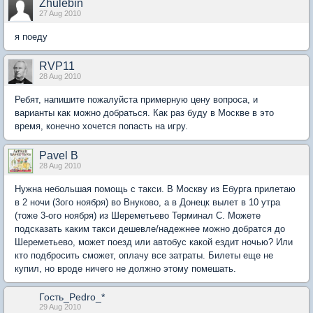
Zhulebin
27 Aug 2010
я поеду
RVP11
28 Aug 2010
Ребят, напишите пожалуйста примерную цену вопроса, и
варианты как можно добраться. Как раз буду в Москве в это
время, конечно хочется попасть на игру.
Pavel B
28 Aug 2010
Нужна небольшая помощь с такси. В Москву из Ебурга прилетаю
в 2 ночи (3ого ноября) во Внуково, а в Донецк вылет в 10 утра
(тоже 3-ого ноября) из Шереметьево Терминал С. Можете
подсказать каким такси дешевле/надежнее можно добратся до
Шереметьево, может поезд или автобус какой ездит ночью? Или
кто подбросить сможет, оплачу все затраты. Билеты еще не
купил, но вроде ничего не должно этому помешать.
Гость_Pedro_*
29 Aug 2010