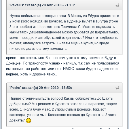
'Pavel B' сказал(а) 28 Авг 2010 - 21:13:
Нужна небольшая помощь с такси. В Москву из Ебурга прилетаю в
2 ночи (3ого ноября) во Внуково, а в Донецк вылет в 10 утра (тоже
3-ого ноября) из Шереметьево Терминал С. Можете подсказать
каким такси дешевле/надежнее можно добратся до Шереметьево,
может поезд или автобус какой ездит ночью? Или кто подбросить
сможет, оплачу все затраты. Билеты еще не купил, но вроде
ничего не должно этому помешать.
привет. встретить мог бы - но сам уже к этому времени буду в
Донецке. По транспорту узнаю - напишу, т.к сам не пользовался
им ночью - хз работает или нет. ИМХО такси будет надежнее и
вернее, хоть и дороже явно..
'Pedro' сказал(а) 29 Авг 2010 - 16:50:
Привет столичным! Есть вопрос! Как вы собираетесь до Шахты
добираться? Мы решаем с Курского вокзала на паравозе, скорее
всего. 1 числа буим у вас. 2 утром буим в Донецке. Тока вот
загвоздка, успеем мы с Казанского вокзала до Курского за 3 часа
доехать?