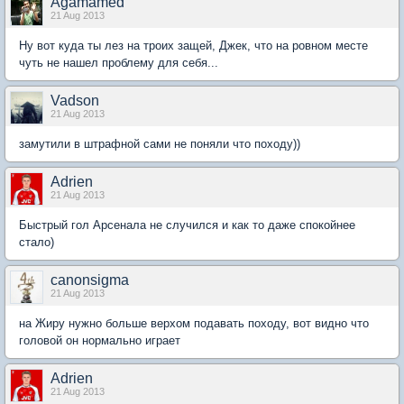
Agamamed
21 Aug 2013
Ну вот куда ты лез на троих защей, Джек, что на ровном месте
чуть не нашел проблему для себя...
Vadson
21 Aug 2013
замутили в штрафной сами не поняли что походу))
Adrien
21 Aug 2013
Быстрый гол Арсенала не случился и как то даже спокойнее
стало)
canonsigma
21 Aug 2013
на Жиру нужно больше верхом подавать походу, вот видно что
головой он нормально играет
Adrien
21 Aug 2013