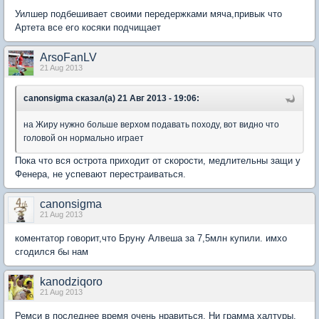
Уилшер подбешивает своими передержками мяча,привык что
Артета все его косяки подчищает
ArsoFanLV
21 Aug 2013
canonsigma сказал(а) 21 Авг 2013 - 19:06:
на Жиру нужно больше верхом подавать походу, вот видно что
головой он нормально играет
Пока что вся острота приходит от скорости, медлительны защи у
Фенера, не успевают перестраиваться.
canonsigma
21 Aug 2013
коментатор говорит,что Бруну Алвеша за 7,5млн купили. имхо
сгодился бы нам
kanodziqoro
21 Aug 2013
Ремси в последнее время очень нравиться. Ни грамма халтуры.