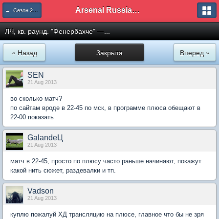
Arsenal Russian Speaking Supporters Club
← Сезон 2013/14
ЛЧ, кв. раунд. "Фенербахче" —...
« Назад
Закрыта
Вперед »
SEN
21 Aug 2013
во сколько матч?
по сайтам вроде в 22-45 по мск, в программе плюса обещают в
22-00 показать
GalandeЦ
21 Aug 2013
матч в 22-45, просто по плюсу часто раньше начинают, покажут
какой нить сюжет, раздевалки и тп.
Vadson
21 Aug 2013
куплю пожалуй ХД трансляцию на плюсе, главное что бы не зря