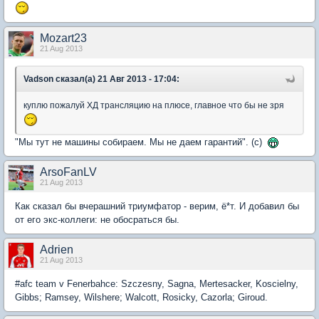
Mozart23
21 Aug 2013
Vadson сказал(а) 21 Авг 2013 - 17:04:
куплю пожалуй ХД трансляцию на плюсе, главное что бы не зря
"Мы тут не машины собираем. Мы не даем гарантий". (с)
ArsoFanLV
21 Aug 2013
Как сказал бы вчерашний триумфатор - верим, ё*т. И добавил бы
от его экс-коллеги: не обосраться бы.
Adrien
21 Aug 2013
#afc team v Fenerbahce: Szczesny, Sagna, Mertesacker, Koscielny,
Gibbs; Ramsey, Wilshere; Walcott, Rosicky, Cazorla; Giroud.