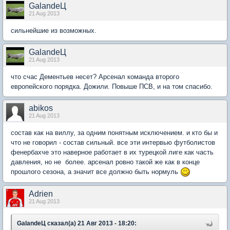
GalandeЦ
21 Aug 2013
сильнейшие из возможных.
GalandeЦ
21 Aug 2013
что счас Дементьев несет? Арсенал команда второго
европейского порядка. Дожили. Повыше ПСВ, и на том спасибо.
abikos
21 Aug 2013
состав как на виллу, за одним понятным исключением. и кто бы и
что не говорил - состав сильный. все эти интервью футболистов
фенербахче это наверное работает в их турецкой лиге как часть
давления, но не более. арсенал ровно такой же как в конце
прошлого сезона, а значит все должно быть нормуль
Adrien
21 Aug 2013
GalandeЦ сказал(а) 21 Авг 2013 - 18:20: