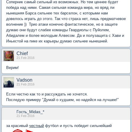
Соперник самый сильный из возможных. Но тем ценнее будет
победа над ними. Самая сильная команда мира, но вряд ли
нынешняя Барса сильнее тех барселон, с которыми нам
довелось играть до этого. Так что страха нет, лишь предматчевое
волнение )) Трио атаки конечно фантастическое, но в защите
думаю они будут слабее команды Гвардиолы с Пуйолем,
Абидалем и более молодым Алвесом. Да и полузащита с Хави и
Иньестой на пике их карьеры думаю сильнее нынешней.
Chief
21 Feb 2016
Верим!
Vadson
21 Feb 2016
Если честно как то и рассуждать не хочется.
Последую примеру "Думай о худшем, но надейся на лучшее!"
Гость_Midas_*
21 Feb 2016
за красивый
честный
футбол и пусть победит сильнейший