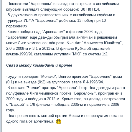
-Показатели "Барселоны" в выездных встречах с английскими
клубами выглядят следующим образом: В8 Н8 П14.
-В двухматчевых противостояниях с английскими клубами в
турнирах УЕФА "Барселона" добилась 13 побед при 10
поражениях.
-Кроме победы над "Арсеналом" в финале 2006 года,
"Барселона" еще дважды обыгрывала англичан в решающем
матче Лиги чемпионов: оба раза был бит "Манчестер Юнайтед",
2:0 в 2009-м и 3:1 в 2011-м. В финале Кубка обладателей
кубков-1990/91 каталонцы уступили "МЮ" со счетом 1:2.
Связи между командами и прочее
-Будучи тренером "Монако", Венгер проиграл "Барселоне" дома
(0:1) и на выезде (0:2) на групповом этапе ЛЧ-1993/94.
-В составе "Челси" вратарь "Арсенала" Петр Чех дважды играл в
полуфинале Лиги чемпионов против "Барселоны", проиграв ей в
2009 году и победив в 2012-м. Кроме того, он дважды встречался
с "Барсой" в 1/8 финала - победа в 2005-м и поражение в 2006
году.
-Чех провел шесть матчей против Месси и не пропустил пока ни
одного гола от аргентинца.