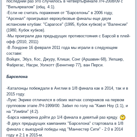
последний раз это случилось в четвертьфинале ЛЧ-2008/09 c
"Вильяреалом" (общ. 4:1).
-Если не считать поражения от "Барселоны" в 2006 году,
"Арсенал" проигрывал еврокубковые финалы еще двум
испанским клубам: "Сарагосе" (1995, Кубок кубков) и "Валенсии"
(1980, Кубок кубков).
-Мы проиграли два предыдущих противостояния с Барсой в плей-
офф (2010, 2011)
-В Лондоне 16 февраля 2011 года мы играли в следующем
составе:
Войцех, Эбуэ, Кос, Джуру, Клиши, Сонг (Аршавин 68), Уилшир,
Фабрегас, Насри, Уолкотт (Беннтнер 77), ван Перси.
Барселона
-Каталонцы побеждали в Англии в 1/8 финала как в 2014, так и в
2015 году.
-Луис Энрике отличился в обоих матчах соперников на первом
групповом этапе ЛЧ-1999/00. Забил по голу на "Камп Ноу (1:1), и
на "Уэмбли" (4:2).
-Барса намерена дойти до 1/4 финала в девятый раз кряду.
-В двух предыдущих кампаниях "Барселона" стартовала в 1/8
финала с выездной победы над "Манчестер Сити" - 2:0 в 2014
году и 2:1 в 2015-м.