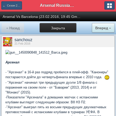
Arsenal Russian Speaking Supporters Club
← Сезон 2015/16
Arsenal Vs Barcelona (23.02.2016, 19:45 Gm...
« Назад
Закрыта
Вперед »
sanchouz
21 Feb 2016
Арсенал
- "Арсенал" в 16-й раз подряд пробился в плей-офф. "Канониры"
постараются дойти до четвертьфинала впервые с 2010 года.
- "Арсенал" начинал три предыдущих дуэли 1/8 финала с
поражения на своем поле - от "Баварии" (2013, 2014) и от
"Монако" (2015).
-Показатели "Арсенала" в домашних матчах с испанскими
клубами выглядят следующим образом: В8 Н3 П2.
-"Арсенал" выиграл пять из восьми предыдущих двухматчевых
противостояний с испанскими клубами в турнирах УЕФА. В