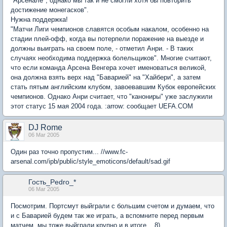
"Арсенале", однако мы так и не смогли хотя бы повторить
достижение монегасков".
Нужна поддержка!
"Матчи Лиги чемпионов славятся особым накалом, особенно на
стадии плей-офф, когда вы потерпели поражение на выезде и
должны выиграть на своем поле, - отметил Анри. - В таких
случаях необходима поддержка болельщиков". Многие считают,
что если команда Арсена Венгера хочет именоваться великой,
она должна взять верх над "Баварией" на "Хайбери", а затем
стать пятым английским клубом, завоевавшим Кубок европейских
чемпионов. Однако Анри считает, что "канониры" уже заслужили
этот статус 15 мая 2004 года. :arrow: сообщает UEFA.COM
DJ Rome
06 Mar 2005
Один раз точно пропустим... //www.fc-
arsenal.com/ipb/public/style_emoticons/default/sad.gif
Гость_Pedro_*
06 Mar 2005
Посмотрим. Портсмут выйграли с большим счетом и думаем, что
и с Баварией будем так же играть, а вспомните перед первым
матчем, мы тоже выйграли крупно и в итоге... 8)