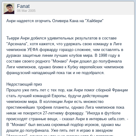
Fanat
06 Mar 2005
Анри надеется огорчить Оливера Кана на "Хайбери"
Тьерри Анри добился удивительных результатов в составе
"Арсенала", хотя кажется, что удержать свою команду в Лиге
чемпионов УЕФА форварду гораздо сложнее, чем оставлять в
дураках защитные линии лучших клубов мира. В 1998 году в
составе своего родного "Монако" Анри дошел до полуфинала
Лиги чемпионов, однако ближе к Кубку европейских чемпионов
французский нападающий пока так и не подобрался.
Недостающий приз
Прошло уже пять лет с тех пор, как Анри помог сборной Франции
стать лучшей командой Европы, будучи действующим
чемпионом мира. В коллекции Анри есть множество
престижнейших трофеев планеты, однако Лига чемпионов пока
никак не покорится 27-летнему форварду. "Иногда в футболе
происходят странные вещи, - сказал Анри в интервью uefa.com. -
В "Монако" был весьма скромный подбор игроков, однако мы
дошли до полуфинала. Уже пять лет я играю в звездном