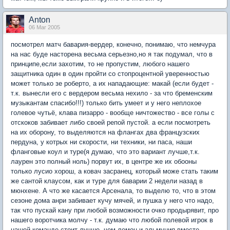
Anton
06 Mar 2005
посмотрел матч бавария-вердер, конечно, понимаю, что немчура
на нас буде насторена весьма серьезно,но я так подумал, что в
принципе,если захотим, то не пропустим, любого нашего
защитника один в один пройти со стопроцентной уверенностью
может только зе роберто, а их нападающие: макай (если будет -
т.к. вынесли его с вердером весьма нехило - за что бременским
музыкантам спасибо!!!) только бить умеет и у него неплохое
голевое чутьё, клава пизарро - вообще ничтожество - все голы с
отскоков забивает либо своей репой пустой. а если посмотреть
на их оборону, то выделяются на флангах два французских
пердуна, у котрых ни скорости, ни техники, ни паса, наши
фланговые коул и туре(я думаю, что это вариант лучше,т.к.
лаурен это полный ноль) порвут их, в центре же их обооны
только лусио хорош, а ковач засранец, который може стать таким
же сантой клаусом, как и туре для баварии 2 недели назад в
мюнхене. А что же касается Арсенала, то выделю то, что в этом
сезоне дома анри забивает кучу мячей, и пушка у него что надо,
так что пускай кану при любой возможности очко продырявит, про
нашего воротчика молчу - т.к. думаю что любой полевой игрок в
нашей команде стоит лучше, чем лемон и альмуния вместе