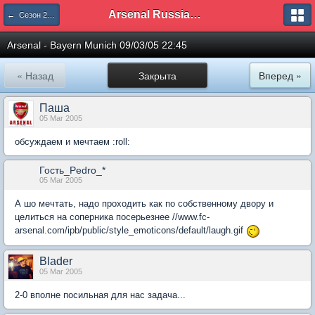
Arsenal Russian Speaking Supporters Club
← Сезон 2004/05
Arsenal - Bayern Munich 09/03/05 22:45
« Назад
Закрыта
Вперед »
Паша
05 Mar 2005
обсуждаем и мечтаем :roll:
Гость_Pedro_*
05 Mar 2005
А шо мечтать, надо проходить как по собственному двору и
целиться на соперника посерьезнее //www.fc-
arsenal.com/ipb/public/style_emoticons/default/laugh.gif
Blader
05 Mar 2005
2-0 вполне посильная для нас задача...