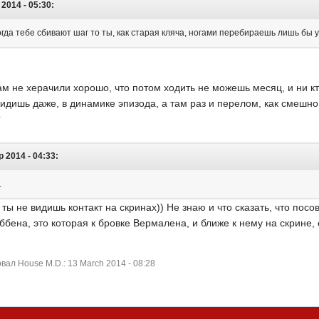
2014 - 05:30:
огда тебе сбивают шаг то ты, как старая кляча, ногами перебираешь лишь бы ус
м не херачили хорошо, что потом ходить не можешь месяц, и ни кто
увидишь даже, в динамике эпизода, а там раз и перелом, как смешн
?
 2014 - 04:33:
.
 ты не видишь контакт на скринах)) Не знаю и что сказать, что пос
ббена, это которая к бровке Вермалена, и ближе к нему на скрине,
ал House M.D.: 13 March 2014 - 08:28