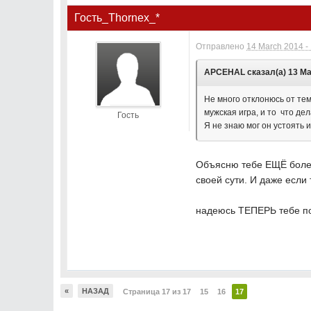
Гость_Thornex_*
Отправлено
14 March 2014 -
APCEHAL сказал(а) 13 Мар
Не много отклонюсь от те
мужская игра, и то что де
Гость
Я не знаю мог он устоять и
Объясню тебе ЕЩЁ более
своей сути. И даже если 
надеюсь ТЕПЕРЬ тебе по
«
НАЗАД
Страница 17 из 17
15
16
17