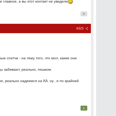
е главное, а вы этот контакт не увидели
0
#325
е спитчи - на тему того, что мол, какие они
цы забивают, реально, пешком.
ня, реально надеемся на КА. ну...я по крайней
1