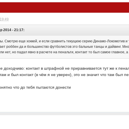
 19:49
 2014 - 21:17:
мы. Смотрю еще хоккей, и если сравнить текущюю серию Динамо-Локомотив и 
лает роббен да и большинство футболистов это бальные танцы и дайвинг. Мно
ли нет, но падал явно в расчете на пенальти, контакт то был самое главное, 
 доходчиво: контакт в штрафной не приравнивается тут же к пена
там и был контакт (в чём я не уверен), это не значит что там был п
нятно что до тебя пытаются донести