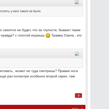
тоять, у него такого не было.
 смеятся не будет, что за глупости, бывают такие
о правда? с гопотой играешь
Травму Озила , кто
оветовать., может не туда смотришь? Правая нога
 еще раз посмотри особенно второй скрин, там
-2