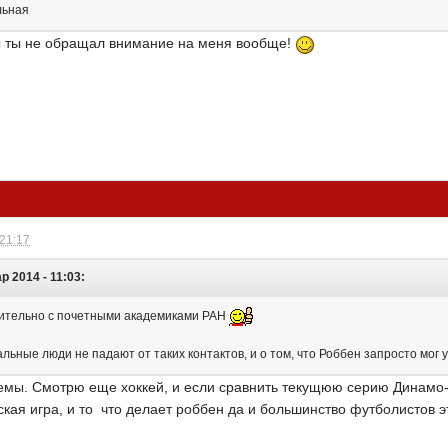
льная
ы ты не обращал внимание на меня вообще!
 21:17
р 2014 - 11:03:
чительно с почетными академиками РАН
альные люди не падают от таких контактов, и о том, что Роббен запросто мог 
емы. Смотрю еще хоккей, и если сравнить текущюю серию Динамо-Л
кая игра, и то что делает роббен да и большинство футболистов э