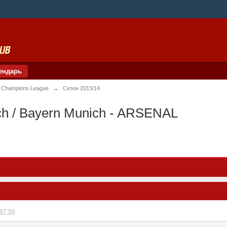
ендарь
 Champions League
→
Сезон 2013/14
h / Bayern Munich - ARSENAL
 07:50