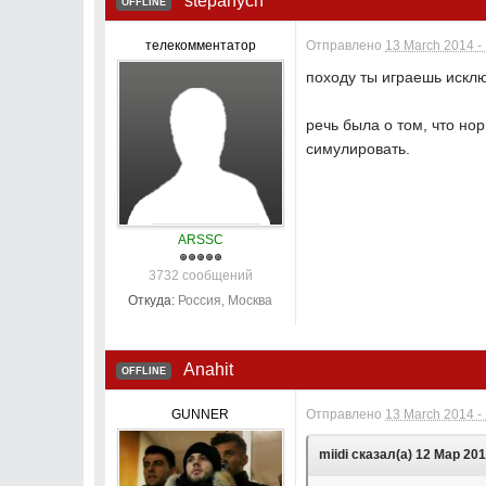
stepanych
OFFLINE
телекомментатор
Отправлено
13 March 2014 -
походу ты играешь искл
речь была о том, что но
симулировать.
ARSSC
3732 сообщений
Откуда:
Россия, Москва
Anahit
OFFLINE
GUNNER
Отправлено
13 March 2014 -
miidi сказал(а) 12 Мар 201