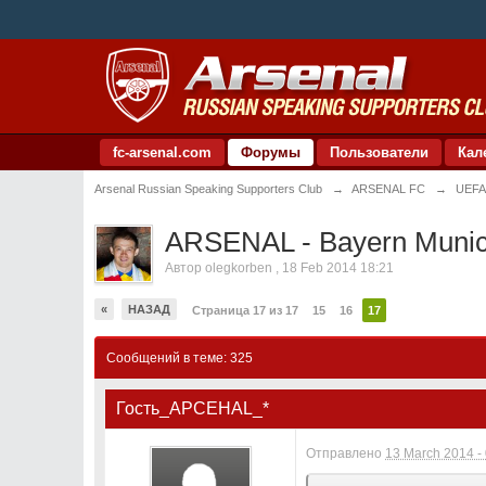
fc-arsenal.com
Форумы
Пользователи
Кал
Arsenal Russian Speaking Supporters Club
→
ARSENAL FC
→
UEFA
ARSENAL - Bayern Munic
Автор
olegkorben
,
18 Feb 2014 18:21
«
НАЗАД
Страница 17 из 17
15
16
17
Сообщений в теме: 325
Гость_APCEHAL_*
Отправлено
13 March 2014 -