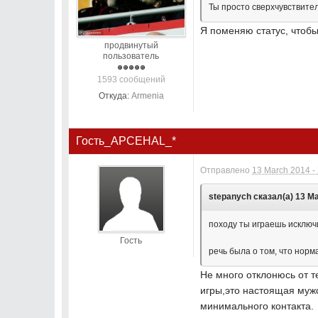
Ты просто сверхчувствите
Я поменяю статус, чтоб
продвинутый
пользователь
1593 сообщений
Откуда:
Armenia
Гость_APCEHAL_*
Отправлено
13 March 2014 -
stepanych сказал(а) 13 Ма
походу ты играешь исклю
Гость
речь была о том, что норм
Не много отклонюсь от т
игры,это настоящая мужс
минимального контакта.