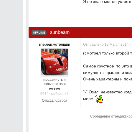
Я не знаю мог он устоять
sunbeam
OFFLINE
вперёдсмотрящий
Отправлено
13 March 2014 -
(смотрел только второй 
Самое грустное то ,что в
симулянты, цыгане и коз
Очень характерны и пока
продвинутый
пользователь
"-" Озил, неизвестно ко
6674 сообщений
мере.
Откуда:
0десса
Сообщение отредактиров