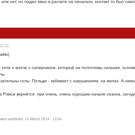
 или нет, но падал явно в расчете на пенальти, контакт то был само
 21:32
тайм)
 топе о матче с соперником, который на полголовы сильнее, основны
лы.
зательны голы. Польди - забивает с нарушением, на жилах. А нем
гда Рэмси вернётся. при очень, очень хорошем начале сезона, сегод
ал sunbeam: 14 March 2014 - 13:04