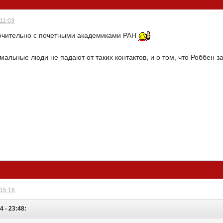
 11:03
ючительно с почетными академиками РАН
рмальные люди не падают от таких контактов, и о том, что Роббен з
 15:16
4 - 23:48: