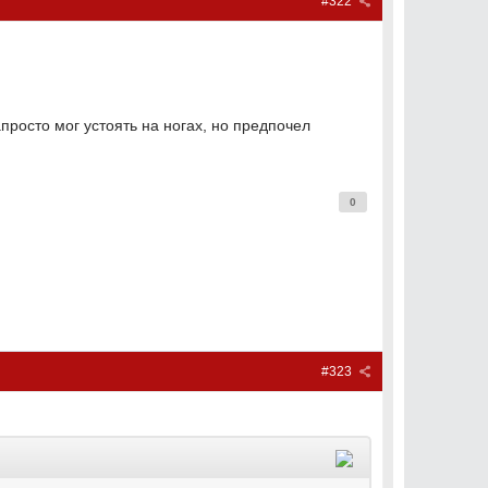
#322
апросто мог устоять на ногах, но предпочел
0
#323