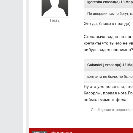
igoresha сказал(а) 13 Мар 
По инерции так не бегут, к
Гость
Это да, ближе к правде)
Степаныча видно по нога
контакты что ты его не 
нибудь видел например
GalandeЦ сказал(а) 13 Мар
контакта не было, не было
Ну это уже печально, что
Касорлы, правая нога Ро
поймал момент фола.
Сообщение отредактиров