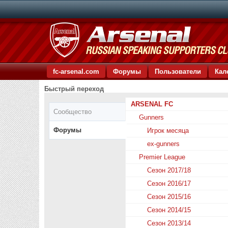
fc-arsenal.com
Форумы
Пользователи
Кал
Быстрый переход
ARSENAL FC
Сообщество
Gunners
Форумы
Игрок месяца
ex-gunners
Premier League
Сезон 2017/18
Сезон 2016/17
Сезон 2015/16
Сезон 2014/15
Сезон 2013/14