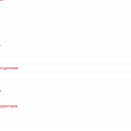
е
 отделение
я
дераторов