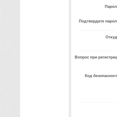
Паро
Подтвердите паро
Отку
Вопрос при регистра
Код безопаснос