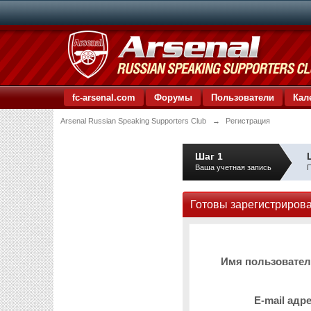
fc-arsenal.com
Форумы
Пользователи
Кал
Arsenal Russian Speaking Supporters Club
→
Регистрация
Шаг 1
Ваша учетная запись
П
Готовы зарегистриров
Имя пользовате
E-mail адр