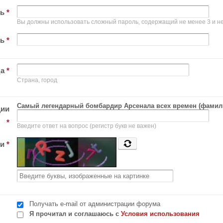
ль
*
Вы должны использовать сложный пароль, содержащий не менее 3 и не
ль
*
да
*
Страна, город
Самый легендарный бомбардир Арсенала всех времен (фамил
ции
*
Введите ответ на вопрос (регистр букв не важен)
ти
*
Получать e-mail от администрации форума
Я прочитал и соглашаюсь с
Условия использования