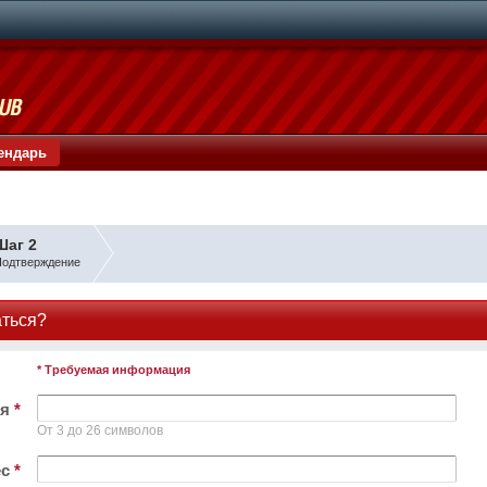
ендарь
Шаг 2
одтверждение
аться?
* Требуемая информация
ля
*
От 3 до 26 символов
ес
*