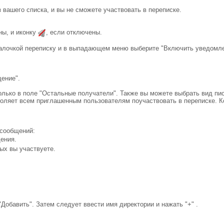
 вашего списка, и вы не сможете участвовать в переписке.
ны, и иконку
, если отключены.
алочкой переписку и в выпадающем меню выберите "Включить уведомле
ение".
лько в поле "Остальные получатели". Также вы можете выбрать вид пи
воляет всем приглашенным пользователям поучаствовать в переписке. 
 сообщений:
ения.
рых вы участвуете.
Добавить". Затем следует ввести имя директории и нажать "+" .