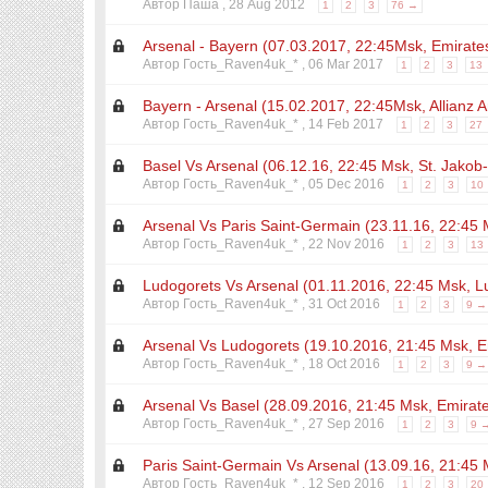
Автор Паша ,
28 Aug 2012
1
2
3
76 →
Arsenal - Bayern (07.03.2017, 22:45Msk, Emirate
Автор Гость_Raven4uk_* ,
06 Mar 2017
1
2
3
13
Bayern - Arsenal (15.02.2017, 22:45Msk, Allianz 
Автор Гость_Raven4uk_* ,
14 Feb 2017
1
2
3
27
Basel Vs Arsenal (06.12.16, 22:45 Msk, St. Jakob
Автор Гость_Raven4uk_* ,
05 Dec 2016
1
2
3
10
Arsenal Vs Paris Saint-Germain (23.11.16, 22:45
Автор Гость_Raven4uk_* ,
22 Nov 2016
1
2
3
13
Ludogorets Vs Arsenal (01.11.2016, 22:45 Msk, L
Автор Гость_Raven4uk_* ,
31 Oct 2016
1
2
3
9 →
Arsenal Vs Ludogorets (19.10.2016, 21:45 Msk, E
Автор Гость_Raven4uk_* ,
18 Oct 2016
1
2
3
9 →
Arsenal Vs Basel (28.09.2016, 21:45 Msk, Emirat
Автор Гость_Raven4uk_* ,
27 Sep 2016
1
2
3
9 
Paris Saint-Germain Vs Arsenal (13.09.16, 21:45 
Автор Гость_Raven4uk_* ,
12 Sep 2016
1
2
3
20