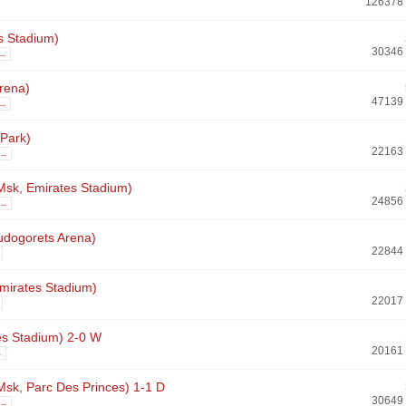
126378
s Stadium)
30346
 →
Arena)
47139
 →
-Park)
22163
 →
 Msk, Emirates Stadium)
24856
 →
udogorets Arena)
22844
mirates Stadium)
22017
es Stadium) 2-0 W
20161
→
Msk, Parc Des Princes) 1-1 D
30649
 →