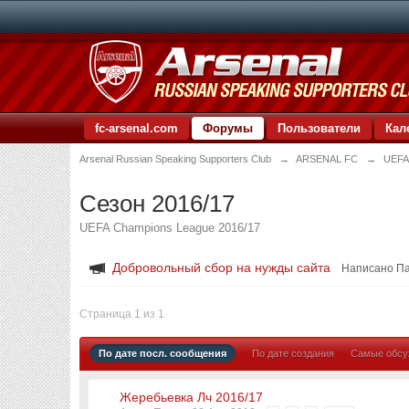
fc-arsenal.com
Форумы
Пользователи
Кал
Arsenal Russian Speaking Supporters Club
→
ARSENAL FC
→
UEFA
Сезон 2016/17
UEFA Champions League 2016/17
Добровольный сбор на нужды сайта
Написано П
Страница 1 из 1
По дате посл. сообщения
По дате создания
Самые обс
Жеребьевка Лч 2016/17