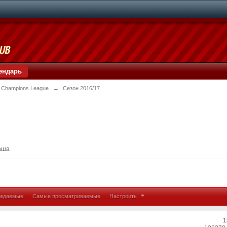
ендарь
 Champions League
→
Сезон 2016/17
аша
уждаемые
Самые просматриваемые
Настроить
1