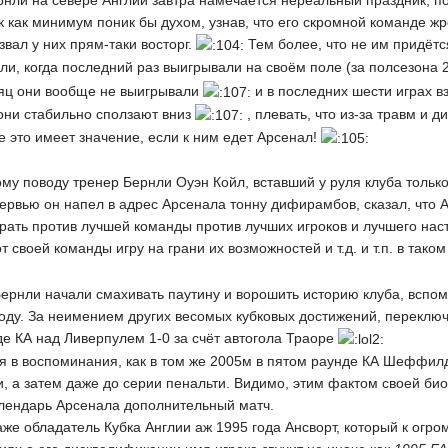
нли на севере Англии завтра намечается нереальный праздник, по
 как минимум поник бы духом, узнав, что его скромной команде жр
звал у них прям-таки восторг.
Тем более, что не им придётс
ыли, когда последний раз выигрывали на своём поле (за полсезон
есяц они вообще не выигрывали
и в последних шести играх в
ни стабильно сползают вниз
, плевать, что из-за травм и 
ое это имеет значение, если к ним едет Арсенал!
му поводу тренер Бернли Оуэн Койл, вставший у руля клуба только
рвью он напел в адрес Арсенала тонну дифирамбов, сказал, что Ар
рать против лучшей команды против лучших игроков и лучшего наст
т своей команды игру на грани их возможностей и т.д. и т.п. в таком
Бернли начали смахивать паутину и ворошить историю клуба, вспо
году. За неимением других весомых кубковых достижений, переклю
де КА над Ливерпулем 1-0 за счёт автогола Траоре
я в воспоминания, как в том же 2005м в пятом раунде КА Шеффилд,
, а затем даже до серии пенальти. Видимо, этим фактом своей био
календарь Арсенала дополнительный матч.
аже обладатель Кубка Англии аж 1995 года Ансворт, который к огром