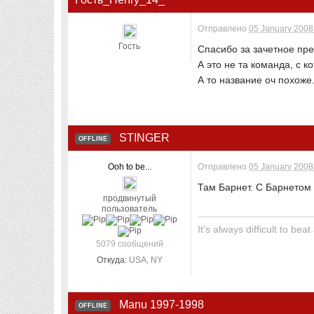
Отправлено
05 January 2008 
Гость
Спасибо за зачетное пр
А это не та команда, с 
А то название оч похоже.
STINGER
OFFLINE
Ooh to be...
Отправлено
05 January 2008 
Там Барнет. С Барнетом
продвинутый
пользователь
It’s always difficult to be
5079 сообщений
Откуда:
USA, NY
Manu 1997-1998
OFFLINE