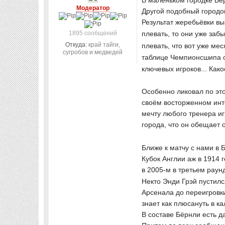
В маленьком городке Бер
Модератор
Другой подобный городок
Результат жеребьёвки вы
1895 сообщений
плевать, то они уже заб
Откуда:
край тайги,
плевать, что вот уже м
сугробов и медведей
таблице Чемпионсшипа о
ключевых игроков... Как
Особенно ликовал по это
своём восторженном инте
мечту любого тренера иг
города, что он обещает о
Ближе к матчу с нами в 
Кубок Англии аж в 1914 
в 2005-м в третьем раун
Некто Энди Грэй пустилс
Арсенала до переигровки
знает как плюсануть в 
В составе Бёрнли есть д