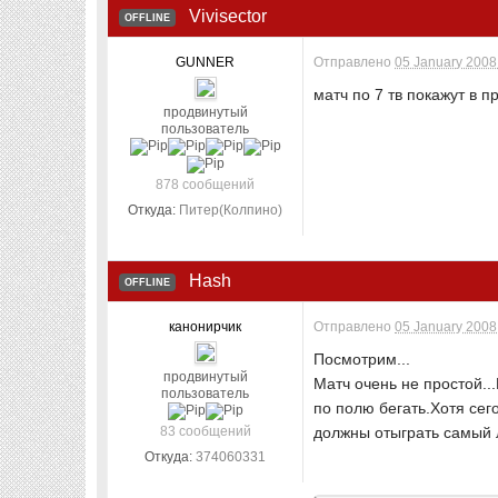
Vivisector
OFFLINE
GUNNER
Отправлено
05 January 2008 
матч по 7 тв покажут в 
продвинутый
пользователь
878 сообщений
Откуда:
Питер(Колпино)
Hash
OFFLINE
канонирчик
Отправлено
05 January 2008 
Посмотрим...
продвинутый
Матч очень не простой..
пользователь
по полю бегать.Хотя сег
83 сообщений
должны отыграть самый 
Откуда:
374060331