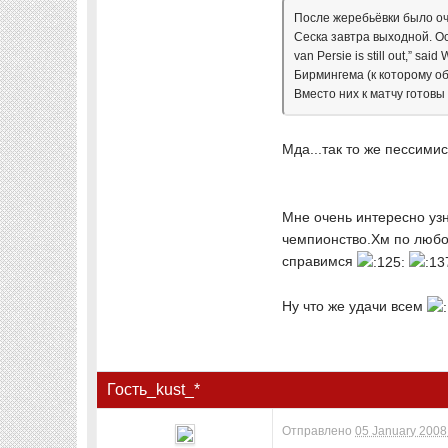
После жеребьёвки было оч
Сеска завтра выходной. Ос
van Persie is still out,” s
Бирмингема (к которому об
Вместо них к матчу готовы
Мда...так то же пессим
Мне очень интересно узн
чемпионство.Хм по любо
справимся
Ну что же удачи всем
Гость_kust_*
Отправлено
05 January 2008 