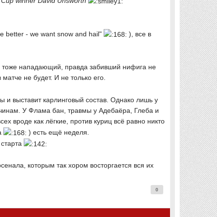
 Cup winner David Unsworth
 better - we want snow and hail"
), все в
е и тоже нападающий, правда забивший нифига не
 матче не будет. И не только его.
ы и выставит карлинговый состав. Однако лишь у
ичинам. У Флама бан, травмы у Адебаёра, Глеба и
сех вроде как лёгкие, против куриц всё равно никто
на
) есть ещё неделя.
 старта
сенала, которым так хором восторгается вся их
0