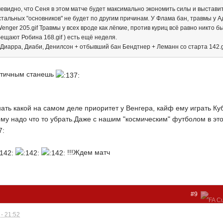
евидно, что Сеня в этом матче будет максимально экономить силы и выставит
тальных "основников" не будет по другим причинам. У Флама бан, травмы у Адеб
aid Wenger 205.gif Травмы у всех вроде как лёгкие, против куриц всё равно никто 
ещают Робина 168.gif ) есть ещё неделя.
 Диарра, Диаби, Денилсон + отбывший бан Бендтнер + Леманн со старта 142.g
истичным станешь
ать какой на самом деле приоритет у Венгера, кайф ему играть Куб
му надо что то убрать.Даже с нашим "космическим" футболом в это
!!!Ждем матч
#9
- 21:52