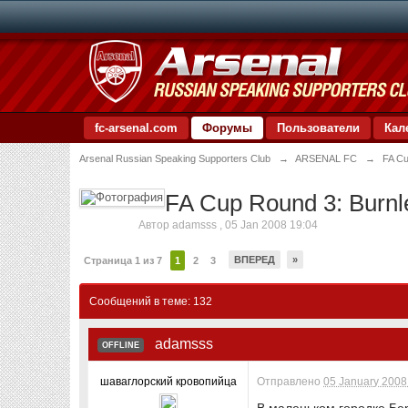
fc-arsenal.com
Форумы
Пользователи
Кал
Arsenal Russian Speaking Supporters Club
→
ARSENAL FC
→
FA Cu
FA Cup Round 3: Burn
Автор
adamsss
,
05 Jan 2008 19:04
ВПЕРЕД
»
Страница 1 из 7
1
2
3
Сообщений в теме: 132
adamsss
OFFLINE
шаваглорский кровопийца
Отправлено
05 January 2008 