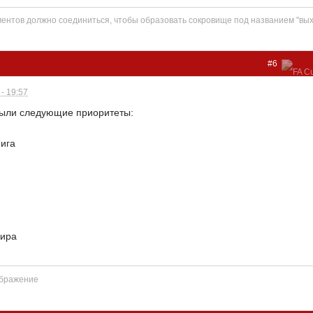
нтов должно соединиться, чтобы образовать сокровище под названием "вых
#6
- 19:57
были следующие приоритеты:
Лига
Мира