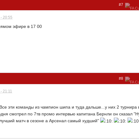
#7
- 20:55
прямом эфире в 17 00
#8
- 21:11
.Все эти команды из чампион шипа и туда дальше...у них 2 турнира 
одня смотрел по 7тв промо интервью капитана Бернли он сказал "Н
лучший матч в сезоне а Арсенал самый худший"