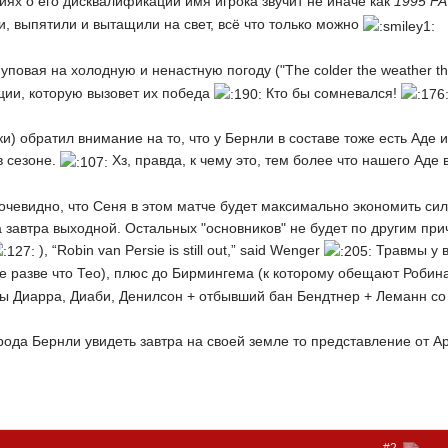
ях о его дисквалификации имя игрока звучит не иначе как
1995 FA
и, выпятили и вытащили на свет, всё что только можно
уповая на холодную и ненастную погоду ("The colder the weather the
ции, которую вызовет их победа
Кто бы сомневался!
и) обратил внимание на то, что у Бернли в составе тоже есть Ад
в сезоне.
Хз, правда, к чему это, тем более что нашего Аде в
чевидно, что Сеня в этом матче будет максимально экономить сил
 завтра выходной. Остальных "основников" не будет по другим пр
), “Robin van Persie is still out,” said Wenger
Травмы у в
ме разве что Тео), плюс до Бирмингема (к которому обещают Роби
овы Диарра, Диаби, Денилсон + отбывший бан Бендтнер + Леманн со
да Бернли увидеть завтра на своей земле то представление от Ар
#2