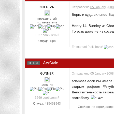
NOFX FAN
Отправлено
05 January 2008 
Бернли куда сильнее Ба
продвинутый
пользователь
Henry 14: Burnley из Cha
То есть даже не из сосед
1827 сообщений
Откуда:
Spb
Emmanuel Petit 4ever!
ArsStyle
OFFLINE
GUNNER
Отправлено
05 January 2008 
adamsss если бы имела 
Забанен
старым трофеем, FA кубко
Действительность такова
полюбому.
3569 сообщений
Откуда:
435463943
Сообщение отредактирова