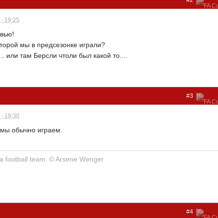
- 19:25
евью!
которой мы в предсезонке играли?
.. или там Берсли чтоли был какой то....
#3
- 19:30
 мы обычно играем.
at a football team. © Arsene Wenger
#4