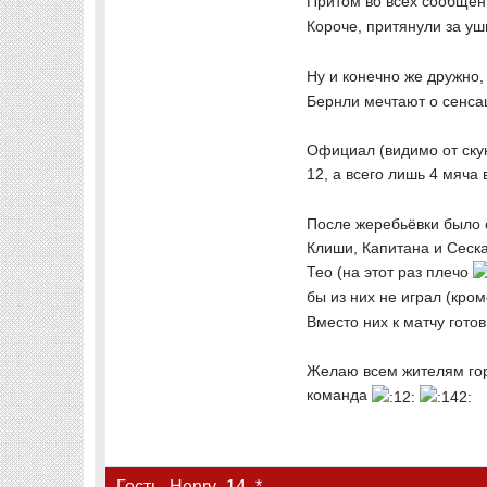
Притом во всех сообщени
Короче, притянули за уш
Ну и конечно же дружно, 
Бернли мечтают о сенса
Официал (видимо от скук
12, а всего лишь 4 мяча 
После жеребьёвки было о
Клиши, Капитана и Сеска
Тео (на этот раз плечо
бы из них не играл (кро
Вместо них к матчу гот
Желаю всем жителям горо
команда
Гость_Henry_14_*