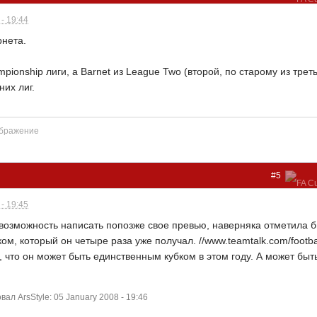
- 19:44
рнета.
mpionship лиги, а Barnet из League Two (второй, по старому из треть
них лиг.
#5
- 19:45
возможность написать попозже свое превью, наверняка отметила б
м, который он четыре раза уже получал. //www.teamtalk.com/football
, что он может быть единственным кубком в этом году. А может б
л ArsStyle: 05 January 2008 - 19:46