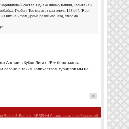
 карлинговый состав. Однако лишь у Клиши, Капитана и
аёра, Глеба и Тео (на этот раз плечо 127.gif ), “Robin
бы из них не играл (кроме разве что Тео), плюс до
if
ке Англии в Кубке Лиги в ЛЧ+ бороться за
м сезоне с таким количеством турниров мы не
0