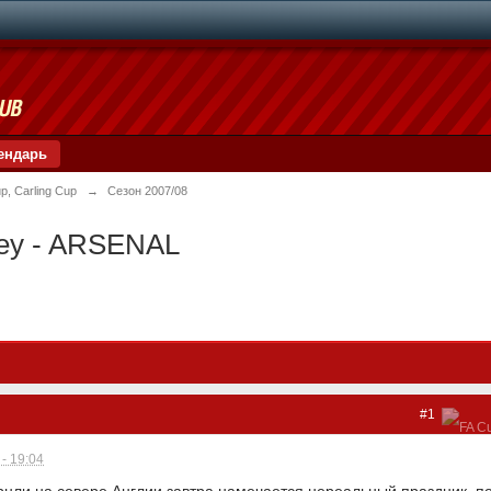
ендарь
p, Carling Cup
→
Сезон 2007/08
ley - ARSENAL
#1
- 19:04