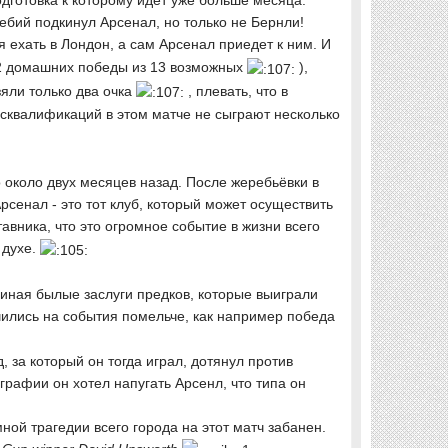
дготовка к которому идёт уже больше месяца.
ебий подкинул Арсенал, но только не Бернли!
я ехать в Лондон, а сам Арсенал приедет к ним. И
а 2 домашних победы из 13 возможных
),
зяли только два очка
, плевать, что в
дисквалификаций в этом матче не сыграют несколько
 около двух месяцев назад. После жеребьёвки в
сенал - это тот клуб, который может осуществить
авника, что это огромное событие в жизни всего
 духе.
миная былые заслуги предков, которые выиграли
чились на события помельче, как например победа
 за который он тогда играл, дотянул против
графии он хотел напугать Арсенл, что типа он
ной трагедии всего города на этот матч забанен.