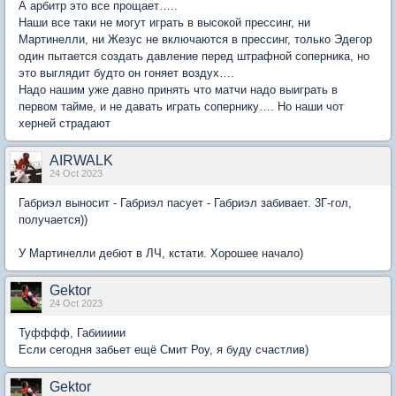
А арбитр это все прощает…..
Наши все таки не могут играть в высокой прессинг, ни
Мартинелли, ни Жезус не включаются в прессинг, только Эдегор
один пытается создать давление перед штрафной соперника, но
это выглядит будто он гоняет воздух….
Надо нашим уже давно принять что матчи надо выиграть в
первом тайме, и не давать играть сопернику…. Но наши чот
херней страдают
AIRWALK
24 Oct 2023
Габриэл выносит - Габриэл пасует - Габриэл забивает. 3Г-гол,
получается))
У Мартинелли дебют в ЛЧ, кстати. Хорошее начало)
Gektor
24 Oct 2023
Туфффф, Габиииии
Если сегодня забьет ещё Смит Роу, я буду счастлив)
Gektor