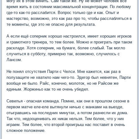
могу их в этом винить. Сам такой же. Ну не может человек всё
время жить в состоянии максимальной концентрации. По любому
где-то как-то расслабится. Вопрос только где и как. Опыт и
мастерство, возможно, это как раз про то, чтобы расслабляться в
те моменты, где это не опасно для результата.
А если ещё соперник хорошо настроился, имеет хороших игроков
и грамотного тренера, то тем более. Можно и проиграть при таком
раскладе. Хотя соперник, на бумаге, более слабый. Так могло
случиться в субботу, примерно так, возможно, случилось с
Лансом.
Не понял отсутствия Парти с Челси. Мне кажется, как раз в
полузащите не хватило нам чего-то. Эдегор был невнятен, Парти
вообще не было. Райс, конечно, молоток, но не Райсом же
единым. Жоржиньо как то не очень убедил.
Севилья - опасная команда. Помню, как они в прошлом сезоне в
первом матче еле-еле вытянули ничью с манками на выезде,
отыгравшись на последних минутах, а потом разнесли их дома.
Так что, недооценивать их никак нельзя. Тем более, что у них
играем. Тем более, что второй проигрыш нас поставит в очень
сложное положение.