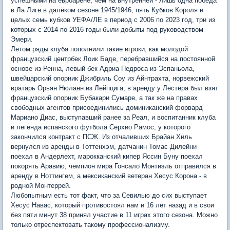
успешными на евроарене, чем на внутренней - лишь одна победа
в Ла Лиге в далёком сезоне 1945/1946, пять Кубков Короля и
целых семь кубков УЕФА/ЛЕ в период с 2006 по 2023 год, три из
которых с 2014 по 2016 годы были добыты под руководством
Эмери.
Летом ряды клуба пополнили такие игроки, как молодой
французский центрбек Лоик Баде, перебравшийся на постоянной
основе из Ренна, левый бек Адриа Педроса из Эспаньола,
швейцарский опорник Джибриль Соу из Айнтрахта, норвежский
вратарь Орьян Нюланн из Лейпцига, в аренду у Лестера был взят
французский опорник Бубакари Сумаре, а так же на правах
свободных агентов присоединились доминиканский форвард
Мариано Диас, выступавший ранее за Реал, и воспитанник клуба
и легенда испанского футбола Серхио Рамос, у которого
закончился контракт с ПСЖ. Из отчаливших Брайан Хиль
вернулся из аренды в Тоттенхэм, датчанин Томас Дилейни
поехал в Андерлехт, марокканский кипер Яссин Буну поехал
покорять Аравию, чемпион мира Гонсало Монтиэль отправился в
аренду в Ноттингем, а мексиканский ветеран Хесус Корона - в
родной Монтеррей.
Любопытным есть тот факт, что за Севилью до сих выступает
Хесус Навас, который противостоял нам и 16 лет назад и в свои
без пяти минут 38 принял участие в 11 играх этого сезона. Можно
только отреспектовать такому профессионализму.