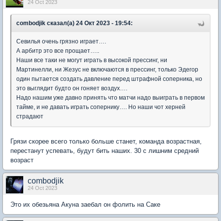
24 Oct 2023
combodjik сказал(а) 24 Окт 2023 - 19:54:
Севилья очень грязно играет….
А арбитр это все прощает…..
Наши все таки не могут играть в высокой прессинг, ни
Мартинелли, ни Жезус не включаются в прессинг, только Эдегор
один пытается создать давление перед штрафной соперника, но
это выглядит будто он гоняет воздух….
Надо нашим уже давно принять что матчи надо выиграть в первом
тайме, и не давать играть сопернику…. Но наши чот херней
страдают
Грязи скорее всего только больше станет, команда возрастная,
перестанут успевать, будут бить наших. 30 с лишним средний
возраст
combodjik
24 Oct 2023
Это их обезьяна Акуна заебал он фолить на Саке