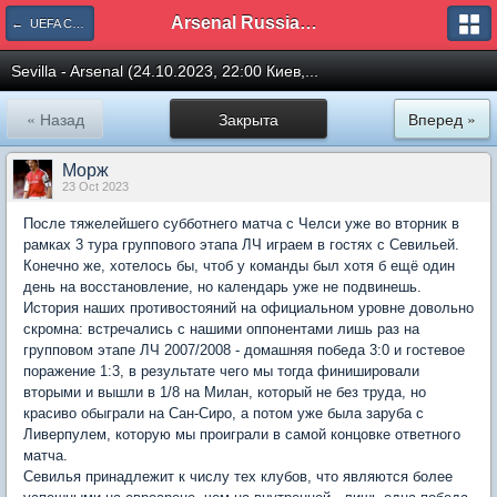
Arsenal Russian Speaking Supporters Club
← UEFA Champions League
Sevilla - Arsenal (24.10.2023, 22:00 Киев,...
« Назад
Закрыта
Вперед »
Морж
23 Oct 2023
После тяжелейшего субботнего матча с Челси уже во вторник в
рамках 3 тура группового этапа ЛЧ играем в гостях с Севильей.
Конечно же, хотелось бы, чтоб у команды был хотя б ещё один
день на восстановление, но календарь уже не подвинешь.
История наших противостояний на официальном уровне довольно
скромна: встречались с нашими оппонентами лишь раз на
групповом этапе ЛЧ 2007/2008 - домашняя победа 3:0 и гостевое
поражение 1:3, в результате чего мы тогда финишировали
вторыми и вышли в 1/8 на Милан, который не без труда, но
красиво обыграли на Сан-Сиро, а потом уже была заруба с
Ливерпулем, которую мы проиграли в самой концовке ответного
матча.
Севилья принадлежит к числу тех клубов, что являются более