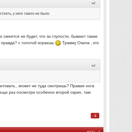
тоять, у него такого не было.
 смеятся не будет, что за глупости, бывают такие
о правда? с гопотой играешь
Травму Озила , кто
оветовать., может не туда смотришь? Правая нога
 еще раз посмотри особенно второй скрин, там
-2