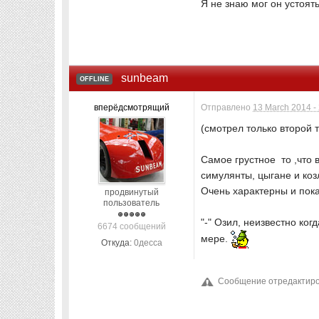
Я не знаю мог он устоять
sunbeam
OFFLINE
вперёдсмотрящий
Отправлено
13 March 2014 -
(смотрел только второй 
Самое грустное то ,что в
симулянты, цыгане и коз
Очень характерны и пока
продвинутый
пользователь
"-" Озил, неизвестно ко
6674 сообщений
мере.
Откуда:
0десса
Сообщение отредактиров