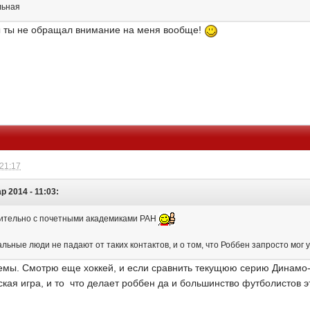
льная
ы ты не обращал внимание на меня вообще!
 21:17
р 2014 - 11:03:
чительно с почетными академиками РАН
альные люди не падают от таких контактов, и о том, что Роббен запросто мог 
емы. Смотрю еще хоккей, и если сравнить текущюю серию Динамо-Л
кая игра, и то что делает роббен да и большинство футболистов э