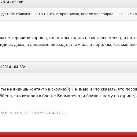
2014 - 05:30:
огда тебе сбивают шаг то ты, как старая кляча, ногами перебираешь лишь бы ус
м не херачили хорошо, что потом ходить не можешь месяц, и ни кто
увидишь даже, в динамике эпизода, а там раз и перелом, как смешн
?
 2014 - 04:33:
.
 ты не видишь контакт на скринах)) Не знаю и что сказать, что пос
ббена, это которая к бровке Вермалена, и ближе к нему на скрине,
ал House M.D.: 13 March 2014 - 08:28