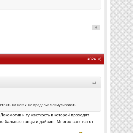
0
#324
устоять на ногах, но предпочел симулировать.
окомотив и ту жесткость в которой проходят
то бальные танцы и дайвинг. Многие валятся от