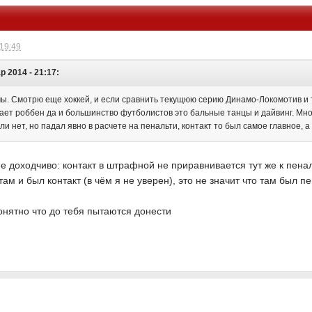
 19:49
 2014 - 21:17:
мы. Смотрю еще хоккей, и если сравнить текущюю серию Динамо-Локомотив и 
лает роббен да и большинство футболистов это бальные танцы и дайвинг. Мно
ли нет, но падал явно в расчете на пенальти, контакт то был самое главное, 
 доходчиво: контакт в штрафной не приравнивается тут же к пена
там и был контакт (в чём я не уверен), это не значит что там был п
нятно что до тебя пытаются донести