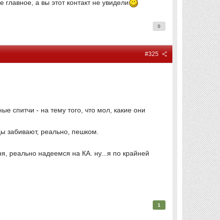
е главное, а вы этот контакт не увидели
0
#325
е спитчи - на тему того, что мол, какие они
цы забивают, реально, пешком.
ня, реально надеемся на КА. ну...я по крайней
1