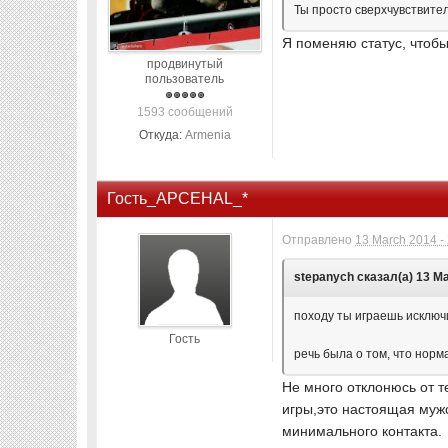
Ты просто сверхчувствите
Я поменяю статус, чтоб
продвинутый
пользователь
1593 сообщений
Откуда:
Armenia
Гость_APCEHAL_*
Отправлено
13 March 2014 -
stepanych сказал(а) 13 Ма
походу ты играешь исклю
Гость
речь была о том, что норм
Не много отклонюсь от т
игры,это настоящая мужс
минимального контакта.