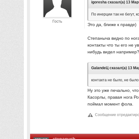
igoresha сказал(а) 13 Мар 
По инерции так не бегут, к
Гость
Это да, ближе к правде)
Степаныча видно по нога
контакты что ты его не 
нибудь видел например
GalandeЦ сказал(а) 13 Мар
контакта не было, не было
Ну это уже печально, что
Касорлы, правая нога Ро
поймал момент фола.
Сообщение отредактиров