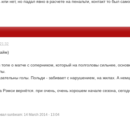
 или нет, но падал явно в расчете на пенальти, контакт то был само
 21:32
тайм)
 топе о матче с соперником, который на полголовы сильнее, основны
лы.
зательны голы. Польди - забивает с нарушением, на жилах. А нем
гда Рэмси вернётся. при очень, очень хорошем начале сезона, сегод
ал sunbeam: 14 March 2014 - 13:04