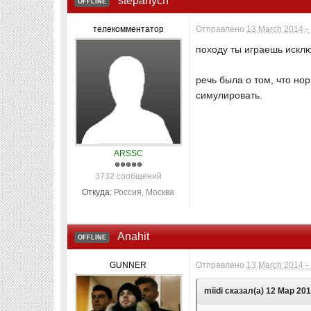
stepanych
OFFLINE
телекомментатор
Отправлено
13 March 2014 -
походу ты играешь искл
речь была о том, что но
симулировать.
ARSSC
3732 сообщений
Откуда:
Россия, Москва
Anahit
OFFLINE
GUNNER
Отправлено
13 March 2014 -
miidi сказал(а) 12 Мар 201