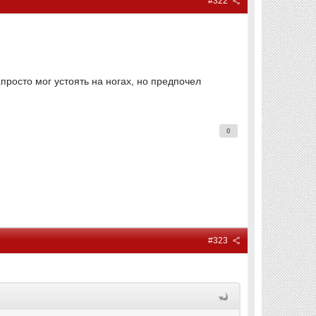
#322
апросто мог устоять на ногах, но предпочел
0
#323