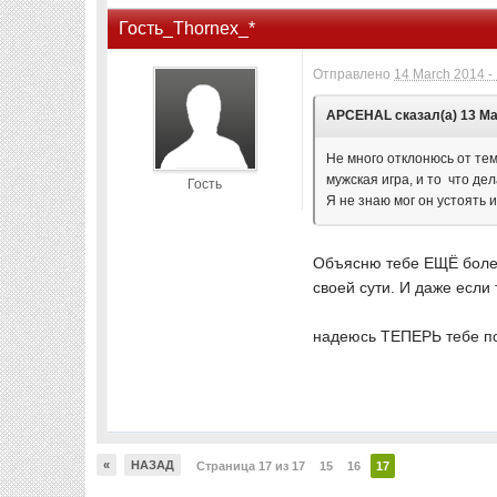
Гость_Thornex_*
Отправлено
14 March 2014 -
APCEHAL сказал(а) 13 Мар
Не много отклонюсь от те
мужская игра, и то что де
Гость
Я не знаю мог он устоять и
Объясню тебе ЕЩЁ более
своей сути. И даже если 
надеюсь ТЕПЕРЬ тебе по
«
НАЗАД
Страница 17 из 17
15
16
17