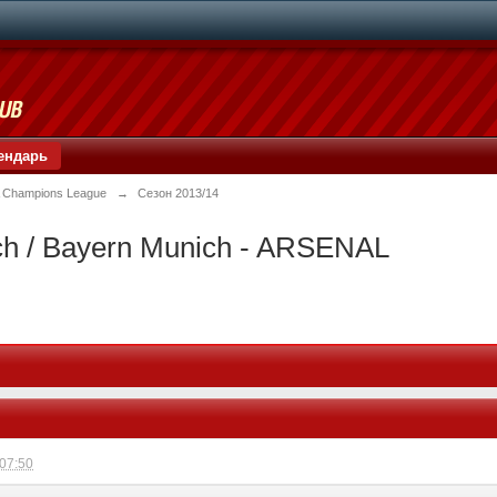
ендарь
 Champions League
→
Сезон 2013/14
h / Bayern Munich - ARSENAL
 07:50