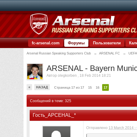
fc-arsenal.com
Форумы
Пользователи
Кал
Arsenal Russian Speaking Supporters Club
→
ARSENAL FC
→
UEFA
ARSENAL - Bayern Munic
Автор
olegkorben
,
18 Feb 2014 18:21
«
НАЗАД
Страница 17 из 17
15
16
17
Сообщений в теме: 325
Гость_APCEHAL_*
Отправлено
13 March 2014 -