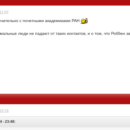
 11:03
ючительно с почетными академиками РАН
рмальные люди не падают от таких контактов, и о том, что Роббен з
 15:16
4 - 23:48: