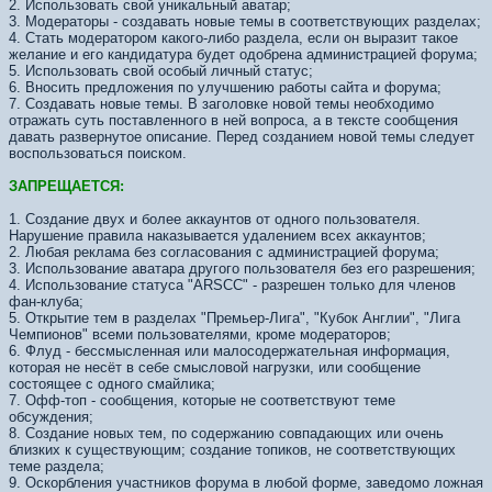
2. Использовать свой уникальный аватар;
3. Модераторы - создавать новые темы в соответствующих разделах;
4. Стать модератором какого-либо раздела, если он выразит такое
желание и его кандидатура будет одобрена администрацией форума;
5. Использовать свой особый личный статус;
6. Вносить предложения по улучшению работы сайта и форума;
7. Создавать новые темы. В заголовке новой темы необходимо
отражать суть поставленного в ней вопроса, а в тексте сообщения
давать развернутое описание. Перед созданием новой темы следует
воспользоваться поиском.
ЗАПРЕЩАЕТСЯ:
1. Создание двух и более аккаунтов от одного пользователя.
Нарушение правила наказывается удалением всех аккаунтов;
2. Любая реклама без согласования с администрацией форума;
3. Использование аватара другого пользователя без его разрешения;
4. Использование статуса "ARSCC" - разрешен только для членов
фан-клуба;
5. Открытие тем в разделах "Премьер-Лига", "Кубок Англии", "Лига
Чемпионов" всеми пользователями, кроме модераторов;
6. Флуд - бессмысленная или малосодержательная информация,
которая не несёт в себе смысловой нагрузки, или сообщение
состоящее с одного смайлика;
7. Офф-топ - сообщения, которые не соответствуют теме
обсуждения;
8. Создание новых тем, по содержанию совпадающих или очень
близких к существующим; создание топиков, не соответствующих
теме раздела;
9. Оскорбления участников форума в любой форме, заведомо ложная