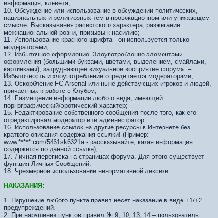
информация, клевета;
10. Обсуждение или использование в обсуждении политических,
национальных и религиозных тем в провокационном или унижающем
смысле. Высказывания расистского характера, разжигание
межнациональной розни, призывы к насилию;
11. Использование красного шрифта - он используется только
модераторами;
12. Избыточное оформление. Злоупотребление элементами
оформления (большими буквами, цветами, выделением, смайлами,
картинками), затрудняющее визуальное восприятие форума. –
Избыточность и злоупотребление определяется модераторами;
13. Оскорбление FC Arsenal или ныне действующих игроков и людей,
причастных к работе с Клубом;
14. Размещение информации любого вида, имеющей
порнографический/эротический характер;
15. Редактирование собственного сообщения после того, как его
отредактировал модератор или администратор;
16. Использование ссылок на другие ресурсы в Интернете без
краткого описания содержания ссылки! (Пример:
www.*****.com/5461sk6321а - рассказывайте, какая информация
содержится по данной ссылке);
17. Личная переписка на страницах форума. Для этого существует
функция Личных Сообщений.
18. Чрезмерное использование ненормативной лексики.
НАКАЗАНИЯ:
1. Нарушение любого пункта правил несет наказание в виде +1/+2
предупреждений.
2. При нарушении пунктов правил № 9, 10, 13, 14 – пользователь