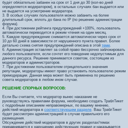
будет обязательно забанен на срок от 1 дня до 30 (кол-во дней
определяется модератором), в остальных случаях бан выдается или
не выдается на усмотрение модератора.
3. В особых случаях пользователя можно забанить на более
длительный срок, вплоть до бана по IP (по решению администрации
форума).
4. При достижении рейтинга предупреждений +100%, пользователь
автоматически переводится в режим чтения на один месяц.
5. Каждое предупреждение снимается автоматически через срок от
10 до 60 дней в зависимости от нарушенного пункта правил. Более
детально схема снятия предупреждений описана в этой
теме
.
6. Администрация оставляет за собой право бессрочно заблокировать
любого пользователя, если сочтет его поведение недопустимым для
данного ресурса. Решение принимается советом, состоящим из
модераторов и администраторов.
7. При достижении пользователем отрицательного значения
репутации, модераторы имеют право установить пользователю режим
премодерации. Данная мера может быть применена по решению
совета модераторов в любом ином случае.
РЕШЕНИЕ СПОРНЫХ ВОПРОСОВ:
Если Вы считаете, что модератор вынес наказание не
руководствуясь правилами форума, необходимо создать ТраблТикет
с подробным описанием неправомерных, по вашему мнению,
действий модератора в
соответствующем разделе
. Ваш ТраблТикет
будет рассмотрен администрацией в случае правильного его
размещения.
Обсуждение действий модераторов в других разделах/темах
приравнивается к нарушению действующих правил и наказывается