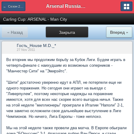
Arsenal Russian Speaking Supporters Club
← Сезон 2011/12
Carling Cup: ARSENAL - Man City
« Назад
Закрыта
Вперед »
Гость_House M.D._*
27 Nov 2011
Во вторник мы продолжим борьбу за Кубок Лиги. Будем играть в
четвертьфинале с наихудшим из возможных соперников -
"Манчестер Сити" на "Эмирэйтс".
"Шити" достаточно уверенно идут в АПЛ, не потерпели еще ни
одного поражения. Но сегодня они играют на выезде с
"Ливерпулем", поэтому некоторые надежды на поражение
имеются, хотя для всех нас скорее всего выгодна ничья. Также
на этой неделе "миллионеры" проиграли в Италии "Наполи" 2-1,
чем заметно осложнили свое дальнейшее выступление в Лиге
Чемпионов. Но ничего, Лига Европы - тоже неплохо.
Мы на этой неделе также провели два матча. В Европе обыграли
дома "БОруссию" 2-1, благодаря дублю Ван Перси, и стали