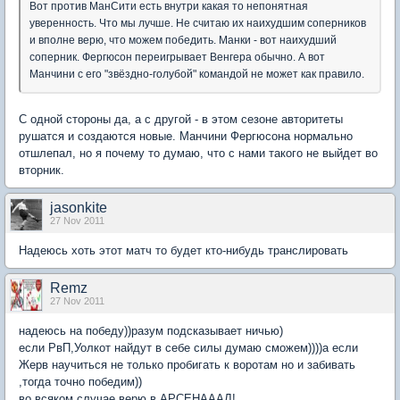
Вот против МанСити есть внутри какая то непонятная
уверенность. Что мы лучше. Не считаю их наихудшим соперников
и вполне верю, что можем победить. Манки - вот наихудший
соперник. Фергюсон переигрывает Венгера обычно. А вот
Манчини с его "звёздно-голубой" командой не может как правило.
С одной стороны да, а с другой - в этом сезоне авторитеты
рушатся и создаются новые. Манчини Фергюсона нормально
отшлепал, но я почему то думаю, что с нами такого не выйдет во
вторник.
jasonkite
27 Nov 2011
Надеюсь хоть этот матч то будет кто-нибудь транслировать
Remz
27 Nov 2011
надеюсь на победу))разум подсказывает ничью)
если РвП,Уолкот найдут в себе силы думаю сможем))))а если
Жерв научиться не только пробигать к воротам но и забивать
,тогда точно победим))
во всяком случае верю в АРСЕНАААЛ!