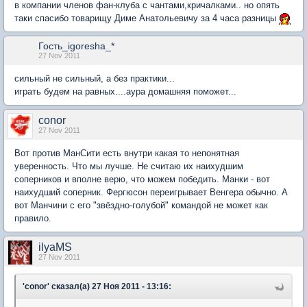
в компании членов фан-клуба с чантами,кричалками.. но опять
таки спасибо товарищу Диме Анатольевичу за 4 часа разницы
Гость_igoresha_*
27 Nov 2011
сильный не сильный, а без практики...
играть будем на равных....аура домашняя поможет...
conor
27 Nov 2011
Вот против МанСити есть внутри какая то непонятная
уверенность. Что мы лучше. Не считаю их наихудшим
соперников и вполне верю, что можем победить. Манки - вот
наихудший соперник. Фергюсон переигрывает Венгера обычно. А
вот Манчини с его "звёздно-голубой" командой не может как
правило.
ilyaMS
27 Nov 2011
'conor' сказал(а) 27 Ноя 2011 - 13:16: