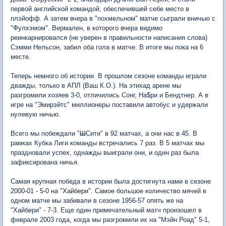
первой английской командой, обеспечившей себе место в
плэйофф. А затем вчера в "похмельном" матче сыграли вничью с
"Фулхэмом". Вермален, в которого вчера видимо
реинкарнировался (не уверен в правильности написания слова)
Сэмми Нельсон, забил оба гола в матче. В итоге мы пока на 6
месте.
Теперь немного об истории. В прошлом сезоне команды играли
дважды, только в АПЛ (Ваш К.О.). На этихад арене мы
разгромили хозяев 3-0, отличились Сонг, На$ри и Бендтнер. А в
игре на "Эмирэйтс" миллионеры поставили автобус и удержали
нулевую ничью.
Всего мы побеждали "
Ш
Сити" в 92 матчах, а они нас в 45. В
рамках Кубка Лиги команды встречались 7 раз. В 5 матчах мы
праздновали успех, однажды выиграли они, и один раз была
зафиксирована ничья.
Самая крупная победа в истории была достигнута нами в сезоне
2000-01 - 5-0 на "Хайбери". Самое большое количество мячей в
одном матче мы забивали в сезоне 1956-57 опять же на
"Хайбери" - 7-3. Еще один примечательный матч произошел в
феврале 2003 года, когда мы разгромили их на "Мэйн Роад" 5-1,