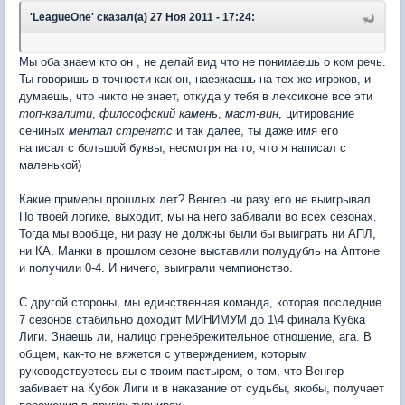
'LeagueOne' сказал(а) 27 Ноя 2011 - 17:24:
Мы оба знаем кто он , не делай вид что не понимаешь о ком речь.
Ты говоришь в точности как он, наезжаешь на тех же игроков, и
думаешь, что никто не знает, откуда у тебя в лексиконе все эти
топ-квалити
,
философский камень
,
маст-вин
, цитирование
сениных
ментал стренгтс
и так далее, ты даже имя его
написал с большой буквы, несмотря на то, что я написал с
маленькой)
Какие примеры прошлых лет? Венгер ни разу его не выигрывал.
По твоей логике, выходит, мы на него забивали во всех сезонах.
Тогда мы вообще, ни разу не должны были бы выиграть ни АПЛ,
ни КА. Манки в прошлом сезоне выставили полудубль на Аптоне
и получили 0-4. И ничего, выиграли чемпионство.
С другой стороны, мы единственная команда, которая последние
7 сезонов стабильно доходит МИНИМУМ до 1\4 финала Кубка
Лиги. Знаешь ли, налицо пренебрежительное отношение, ага. В
общем, как-то не вяжется с утверждением, которым
руководствуетесь вы с твоим пастырем, о том, что Венгер
забивает на Кубок Лиги и в наказание от судьбы, якобы, получает