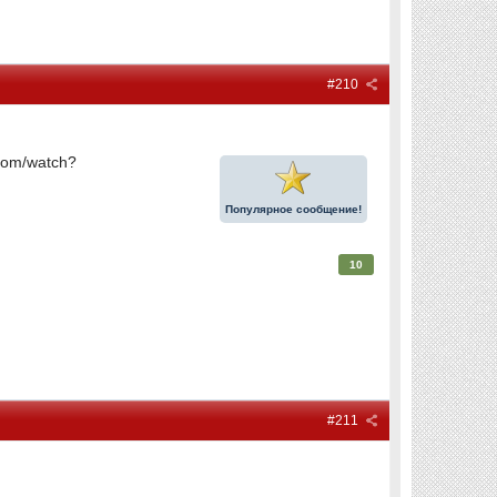
#210
com/watch?
Популярное сообщение!
10
#211