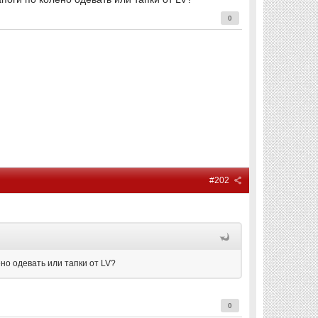
0
#202
ено одевать или тапки от LV?
0