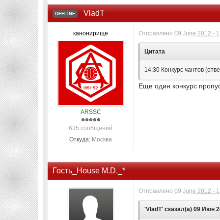
VladT
OFFLINE
канонирище
Отправлено
09 June 2012 - 
Цитата
14:30 Конкурс чантов (отв
Еще один конкурс пропуск
ARSSC
635 сообщений
Откуда:
Москва
Гость_House M.D._*
Отправлено
09 June 2012 - 
'VladT' сказал(а) 09 Июн 2