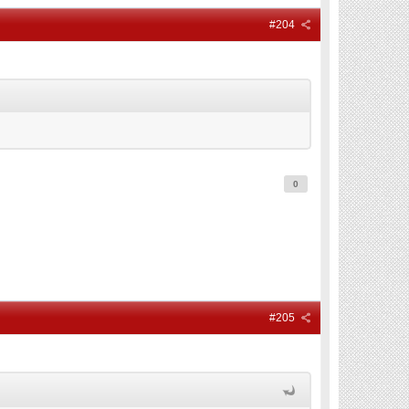
#204
0
#205