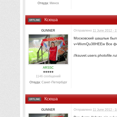
Откуда:
Минск
Ксюша
OFFLINE
GUNNER
Отправлено
11 June 2012 - 1
Московский шашлык был 
v=WxmQu38HEEw Все фот
//ksuvet.users.photofile.
ARSSC
1146 сообщений
Откуда:
Санкт-Петербург
Ксюша
OFFLINE
GUNNER
Отправлено
11 June 2012 - 1