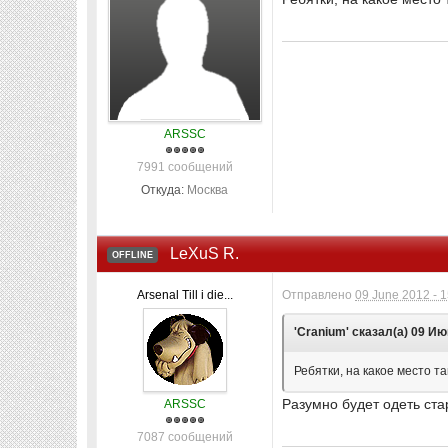
ARSSC
7991 сообщений
Откуда:
Москва
LeXuS R.
OFFLINE
Arsenal Till i die...
Отправлено
09 June 2012 - 
'Cranium' сказал(а) 09 Ию
Ребятки, на какое место т
Разумно будет одеть ста
ARSSC
7087 сообщений