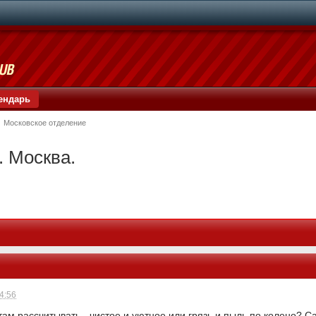
ендарь
Московское отделение
 Москва.
14:56
 там рассчитывать - чистое и уютное или грязь и пыль по колено? С