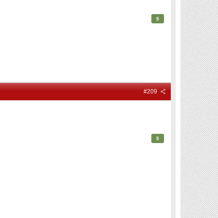
5
#209
5