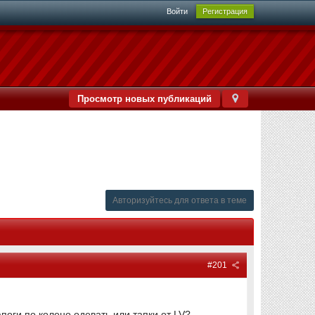
Войти
Регистрация
Просмотр новых публикаций
Авторизуйтесь для ответа в теме
#201
апоги по колено одевать или тапки от LV?