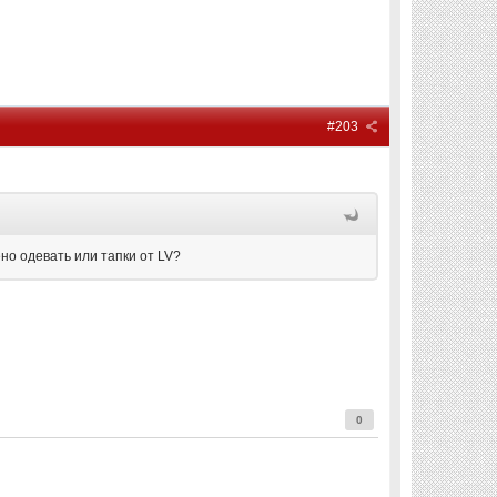
#203
ено одевать или тапки от LV?
0