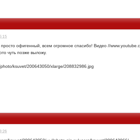
5:15
просто офигенный, всем огромное спасибо! Видео //www.youtube.
о чуть позже выложу.
ru/photo/ksuvet/200643050/xlarge/208832986.jpg
8:26