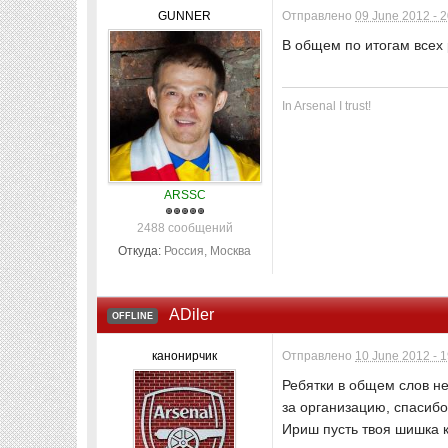
GUNNER
Отправлено
09 June 2012 - 
В общем по итогам всех 
In Arsenal I trust!
ARSSC
2488 сообщений
Откуда:
Россия, Москва
ADiler
OFFLINE
канонирчик
Отправлено
10 June 2012 - 
Ребятки в общем слов не
за организацию, спасибо
Ириш пусть твоя шишка к