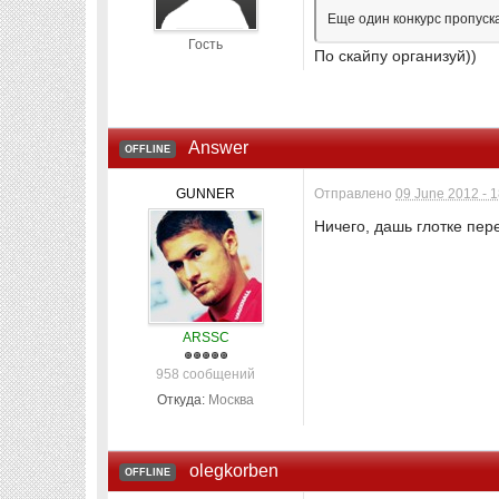
Еще один конкурс пропускаю
Гость
По скайпу организуй))
Answer
OFFLINE
GUNNER
Отправлено
09 June 2012 - 
Ничего, дашь глотке пер
ARSSC
958 сообщений
Откуда:
Москва
olegkorben
OFFLINE