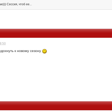
))) Сессия, чтоб ее...
18:50
едохнуть к новому сезону