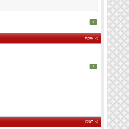
1
#206
1
#207