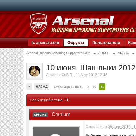
fc-arsenal.com
Форумы
Пользователи
Кал
Arsenal Russian Speaking Supporters Club
→
ARSSC
→
ARSSC
→
10 июня. Шашлыки 2012.
Автор
LeXuS R.
,
11 May 2012 12:46
«
НАЗАД
Страница 11 из 11
9
10
11
Сообщений в теме: 215
Cranium
OFFLINE
Отправлено
09 June 2012 - 
Ребятки, на какое место