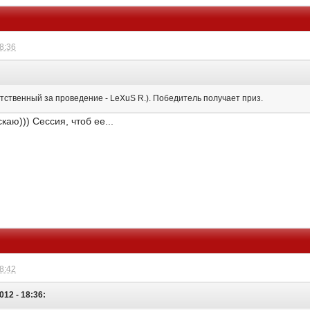
18:36
етственный за проведение - LeXuS R.). Победитель получает приз.
аю))) Сессия, чтоб ее...
18:42
012 - 18:36: