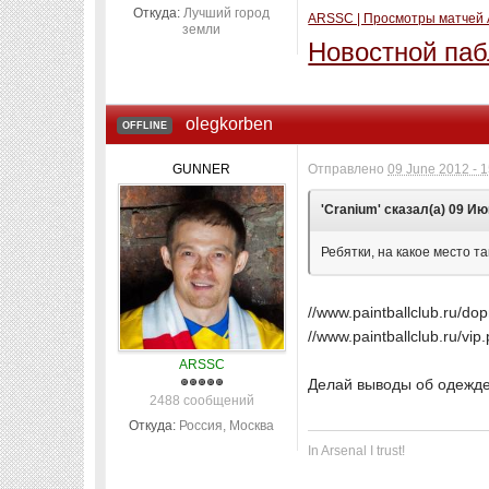
Откуда:
Лучший город
ARSSC | Просмотры матчей 
земли
Новостной па
olegkorben
OFFLINE
GUNNER
Отправлено
09 June 2012 - 
'Cranium' сказал(а) 09 Ию
Ребятки, на какое место т
//www.paintballclub.ru/do
//www.paintballclub.ru/vip
ARSSC
Делай выводы об одежд
2488 сообщений
Откуда:
Россия, Москва
In Arsenal I trust!