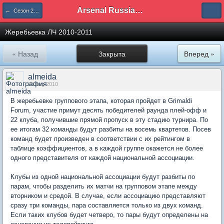
Arsenal Russian Speaking Supporters Club
← Сезон 2010/11
Жеребьевка ЛЧ 2010-2011
« Назад
Закрыта
Вперед »
almeida
26 Aug 2010
В жеребьевке группового этапа, которая пройдет в Grimaldi
Forum, участие примут десять победителей раунда плей-офф и
22 клуба, получившие прямой пропуск в эту стадию турнира. По
ее итогам 32 команды будут разбиты на восемь квартетов. Посев
команд будет произведен в соответствии с их рейтингом в
таблице коэффициентов, а в каждой группе окажется не более
одного представителя от каждой национальной ассоциации.
Клубы из одной национальной ассоциации будут разбиты по
парам, чтобы разделить их матчи на групповом этапе между
вторником и средой. В случае, если ассоциацию представляют
сразу три команды, пара составляется только из двух команд.
Если таких клубов будет четверо, то пары будут определены на