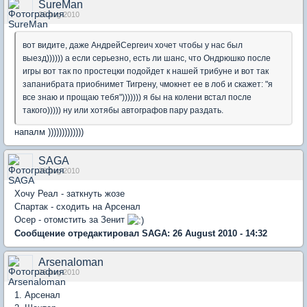
SureMan
26 Aug 2010
вот видите, даже АндрейСергеич хочет чтобы у нас был
выезд)))))) а если серьезно, есть ли шанс, что Ондрюшко после
игры вот так по простецки подойдет к нашей трибуне и вот так
запанибрата приобнимет Тигрену, чмокнет ее в лоб и скажет: "я
все знаю и прощаю тебя"))))))) я бы на колени встал после
такого))))) ну или хотябы автографов пару раздать.
напалм )))))))))))))
SAGA
26 Aug 2010
Хочу Реал - заткнуть жозе
Спартак - сходить на Арсенал
Осер - отомстить за Зенит
Сообщение отредактировал SAGA: 26 August 2010 - 14:32
Arsenaloman
26 Aug 2010
1. Арсенал