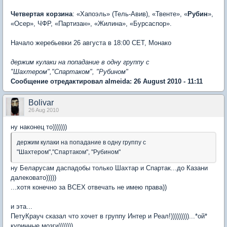
Четвертая корзина
: «Хапоэль» (Тель-Авив), «Твенте», «
Рубин
»,
«Осер», ЧФР, «Партизан», «Жилина», «Бурсаспор».
Начало жеребьевки 26 августа в 18:00 CET, Монако
держим кулаки на попадание в одну группу с
"Шахтером","Спартаком", "Рубином"
Сообщение отредактировал almeida: 26 August 2010 - 11:11
Bolivar
26 Aug 2010
ну наконец то)))))))
держим кулаки на попадание в одну группу с
"Шахтером","Спартаком", "Рубином"
ну Беларусам даспадобы только Шахтар и Спартак...до Казани
далековато)))))
...хотя конечно за ВСЕХ отвечать не имею права))
и эта...
ПетуКрауч сказал что хочет в группу Интер и Реал!)))))))))...*ой*
куринные мозги)))))))