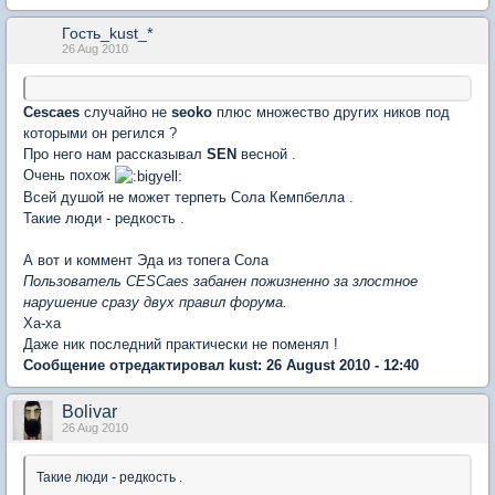
Гость_kust_*
26 Aug 2010
Cescaes
случайно не
seoko
плюс множество других ников под
которыми он регился ?
Про него нам рассказывал
SEN
весной .
Очень похож
Всей душой не может терпеть Сола Кемпбелла .
Такие люди - редкость .
А вот и коммент Эда из топега Сола
Пользователь CESCaes забанен пожизненно за злостное
нарушение сразу двух правил форума.
Ха-ха
Даже ник последний практически не поменял !
Сообщение отредактировал kust: 26 August 2010 - 12:40
Bolivar
26 Aug 2010
Такие люди - редкость .