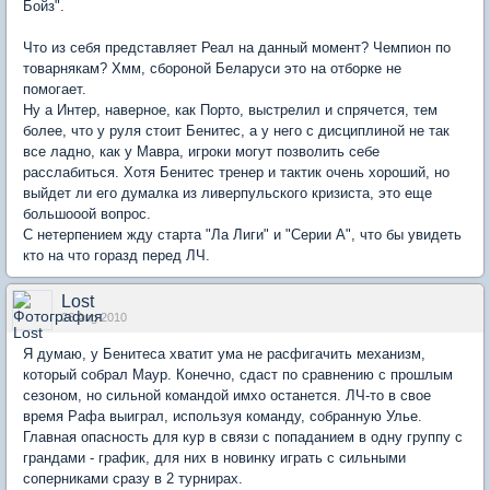
Бойз".
Что из себя представляет Реал на данный момент? Чемпион по
товарнякам? Хмм, сбороной Беларуси это на отборке не
помогает.
Ну а Интер, наверное, как Порто, выстрелил и спрячется, тем
более, что у руля стоит Бенитес, а у него с дисциплиной не так
все ладно, как у Мавра, игроки могут позволить себе
расслабиться. Хотя Бенитес тренер и тактик очень хороший, но
выйдет ли его думалка из ливерпульского кризиста, это еще
большооой вопрос.
С нетерпением жду старта "Ла Лиги" и "Серии А", что бы увидеть
кто на что горазд перед ЛЧ.
Lost
26 Aug 2010
Я думаю, у Бенитеса хватит ума не расфигачить механизм,
который собрал Маур. Конечно, сдаст по сравнению с прошлым
сезоном, но сильной командой имхо останется. ЛЧ-то в свое
время Рафа выиграл, используя команду, собранную Улье.
Главная опасность для кур в связи с попаданием в одну группу с
грандами - график, для них в новинку играть с сильными
соперниками сразу в 2 турнирах.