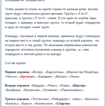
основании их телерейтинга.
Чтобы развести клубы из одной страны по разным дням, восемь
групп будут обозначены двумя цветами. Группы с A по D -
красным, а группы с E по H - синим. Если один из клубов пары
попадет, к примеру, в красную группу, то второй будет определен
в одну из четырех синих групп.
Команды, посеяные в первой корзине, временно будут помещены
на первое место в своей группе, команды из второй корзины - на
второе место и так далее. По окончании жеребьевки компьютер
определит итоговое положение команд в группах, а с ним
очередность матчей дома и на выезде.
Состав корзин:
Первая корзина
: «Интер», «Барселона», «Манчестер Юнайтед»,
«Челси», «
Арсенал
», «Бавария», «Милан», «Лион».
Вторая корзина
: «Вердер», «Реал», «Рома», «
Шахтер
»,
«Бенфика», «Валенсия», «Олимпик», «Панатинаикос».
Третья корзина
: «Тоттенхэм», «Рейнджерс», «Аякс», «Шальке»,
«Базель», «Брага», «Копенгаген», «
Спартак
».