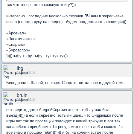
так что теперь его в красную книгу?)))
интересно...последние несколько сезонов ЛЧ нам в жеребьевке
везло (положа руку на сердце)...будем поддерживать традиции)))
«Арсенал»
«Панатинаикос»
«Спартак»
«Бурсаспор»
)))))тьфу-тьфу-тьфу...тук-тук-тук))
lbg
26 Aug 2010
Беседовал с Шавой, он хочет Спартак, остальное в другой теме
bruin
26 Aug 2010
вот видите, даже АндрейСергеич хочет чтобы у нас был
выезд)))))) а если серьезно, есть ли шанс, что Ондрюшко после
игры вот так по простецки подойдет к нашей трибуне и вот так
запанибрата приобнимет Тигрену, чмокнет ее в лоб и скажет: "я
все знаю и прощаю тебя"))))))) я бы на колени встал после