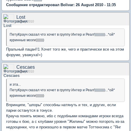
Сообщение отредактировал Bolivar: 26 August 2010 - 11:35
Lost
26 Aug 2010
ПетуКрауч сказал что хочет в группу Интер и Реал!)))))))))...*ой*
куринные мозги)))))))
Пральный пацан!!1 Хочет того же, чего и практически все на этом
форуме, уважуха!=)
Сescaes
26 Aug 2010
и эта...
ПетуКрауч сказал что хочет в группу Интер и Реал!)))))))))...*ой*
куринные мозги)))))))
Впринципе, "шпоры" способны натянуть и тех, и других, если
парни останутся в тонусе.
Крауча понять можно, ибо с подобными командами игроки всегда
готовы к бою, а с клубами уровня "Жилины" можно погороть из-за
недооценки, что и произошло в первом матче Тоттенхэма с "Янг