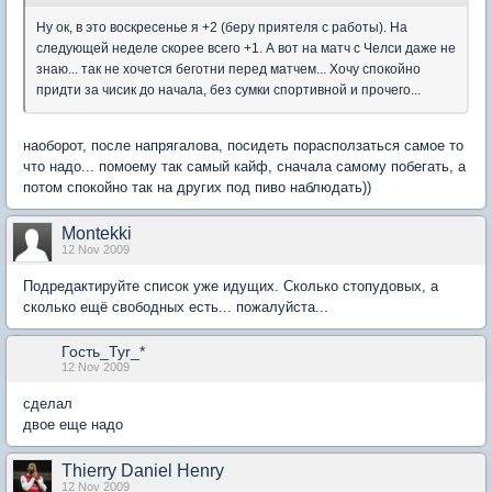
Ну ок, в это воскресенье я +2 (беру приятеля с работы). На
следующей неделе скорее всего +1. А вот на матч с Челси даже не
знаю... так не хочется беготни перед матчем... Хочу спокойно
придти за чисик до начала, без сумки спортивной и прочего...
наоборот, после напрягалова, посидеть порасползаться самое то
что надо... помоему так самый кайф, сначала самому побегать, а
потом спокойно так на других под пиво наблюдать))
Montekki
12 Nov 2009
Подредактируйте список уже идущих. Сколько стопудовых, а
сколько ещё свободных есть... пожалуйста...
Гость_Tyr_*
12 Nov 2009
сделал
двое еще надо
Thierry Daniel Henry
12 Nov 2009