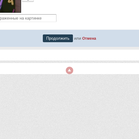
или
Отмена
я