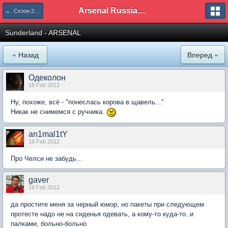
Arsenal Russian Speaking Supporters Club
← Сезон 2011/12
Sunderland - ARSENAL
« Назад
Вперед »
Одеколон
18 Feb 2012
Ну, похоже, всё - "понеслась корова в щавель..."
Никак не снимемся с ручника.
an1mal1tY
18 Feb 2012
Про Челси не забудь...
gaver
18 Feb 2012
да простите меня за черный юмор, но пакеты при следующем
протесте надо не на сиденья одевать, а кому-то куда-то..и
палками, больно-больно