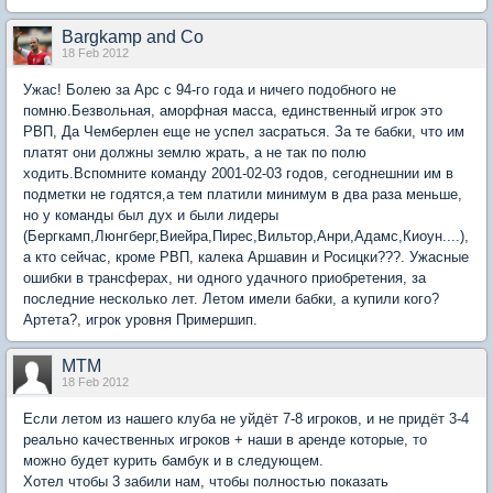
Bargkamp and Co
18 Feb 2012
Ужас! Болею за Арс с 94-го года и ничего подобного не
помню.Безвольная, аморфная масса, единственный игрок это
РВП, Да Чемберлен еще не успел засраться. За те бабки, что им
платят они должны землю жрать, а не так по полю
ходить.Вспомните команду 2001-02-03 годов, сегоднешнии им в
подметки не годятся,а тем платили минимум в два раза меньше,
но у команды был дух и были лидеры
(Бергкамп,Люнгберг,Виейра,Пирес,Вильтор,Анри,Адамс,Киоун....),
а кто сейчас, кроме РВП, калека Аршавин и Росицки???. Ужасные
ошибки в трансферах, ни одного удачного приобретения, за
последние несколько лет. Летом имели бабки, а купили кого?
Артета?, игрок уровня Примершип.
MTM
18 Feb 2012
Если летом из нашего клуба не уйдёт 7-8 игроков, и не придёт 3-4
реально качественных игроков + наши в аренде которые, то
можно будет курить бамбук и в следующем.
Хотел чтобы 3 забили нам, чтобы полностью показать