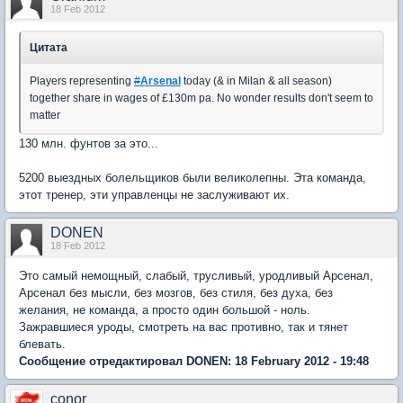
18 Feb 2012
Цитата
Players representing
#
Arsenal
today (& in Milan & all season)
together share in wages of £130m pa. No wonder results don't seem to
matter
130 млн. фунтов за это...
5200 выездных болельщиков были великолепны. Эта команда,
этот тренер, эти управленцы не заслуживают их.
DONEN
18 Feb 2012
Это самый немощный, слабый, трусливый, уродливый Арсенал,
Арсенал без мысли, без мозгов, без стиля, без духа, без
желания, не команда, а просто один большой - ноль.
Зажравшиеся уроды, смотреть на вас противно, так и тянет
блевать.
Сообщение отредактировал DONEN: 18 February 2012 - 19:48
conor