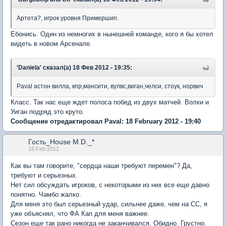
Артета?, игрок уровня Примершип.
Ебонись. Один из немногих в нынешней команде, кого я бы хотел
видеть в новом Арсенале.
'Daniela' сказал(а) 18 Фев 2012 - 19:35:
Paval астон вилла, кпр,мансити, вулвс,виган,челси, стоук, норвич
Класс. Так нас еще ждет полоса побед из двух матчей. Волки и
Уиган подряд это круто.
Сообщение отредактировал Paval: 18 February 2012 - 19:40
Гость_House M.D._*
18 Feb 2012
Как вы там говорите, "сердца наши требуют перемен"? Да,
требуют и серьезных.
Нет сил обсуждать игроков, с некоторыми из них все еще давно
понятно. Чамбо жалко.
Для меня это был серьезный удар, сильнее даже, чем на СС, я
уже объяснял, что ФА Кап для меня важнее.
Сезон еще так рано никогда не заканчивался. Обидно. Грустно.