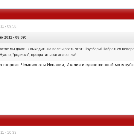
11 - 09:58
ен 2011 - 08:09:
матче мы должны выходить на поле и рвать этот Шрусбери! Набраться непере
Нужно, *редиска*, прекратить все эти сопли!
а вторник. Чемпионаты Испании, Италии и единственный матч куб
11 - 10:33