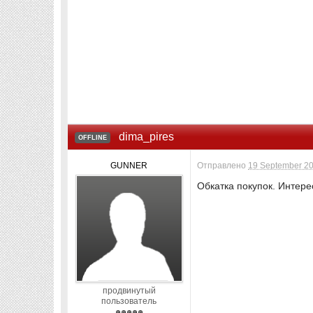
dima_pires
OFFLINE
GUNNER
Отправлено
19 September 20
Обкатка покупок. Интере
продвинутый
пользователь