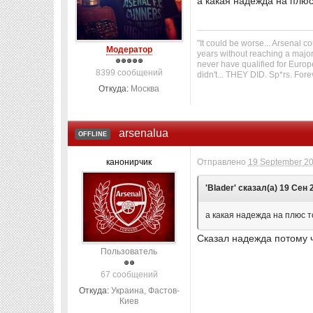
а какая надежда на плюс 
"It could be worse... Arsenal 
Модератор
years without reaching a major
never have qualified for Europ
8399 сообщений
didn't... THEY DID. Sp*rs. For
Откуда:
Москва
arsenalua
OFFLINE
канонирчик
Отправлено
19 September 20
'Blader' сказал(а) 19 Сен 
а какая надежда на плюс то
Сказал надежда потому ч
Пользователь
67 сообщений
Откуда:
Украина, Фастов-
Киев