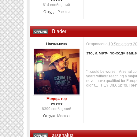
614 сообщений
Откуда:
Россия
Blader
OFFLINE
Насяльника
Отправлено
19 September 20
это, а матч по-ходу ваще
"It could be worse... Arsenal 
years without reaching a major
never have qualified for Europ
didn't... THEY DID. Sp*rs. For
Модератор
8399 сообщений
Откуда:
Москва
arsenalua
OFFLINE