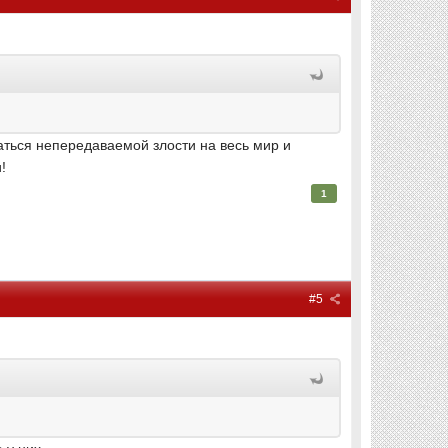
аться непередаваемой злости на весь мир и
!
1
#5