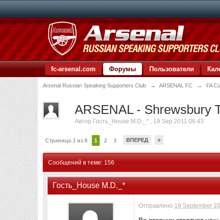
fc-arsenal.com
Форумы
Пользователи
Кал
Arsenal Russian Speaking Supporters Club
→
ARSENAL FC
→
FA Cu
ARSENAL - Shrewsbury 
Автор
Гость_House M.D._*
,
19 Sep 2011 06:43
ВПЕРЕД
»
Страница 1 из 8
1
2
3
Сообщений в теме: 156
Гость_House M.D._*
Отправлено
19 September 20