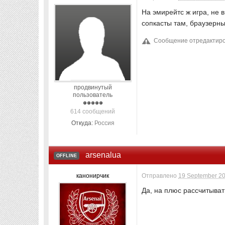
На эмирейтс ж игра, не 
сопкасты там, браузерные
Сообщение отредактиров
продвинутый
пользователь
614 сообщений
Откуда:
Россия
arsenalua
OFFLINE
канонирчик
Отправлено
19 September 20
Да, на плюс рассчитыват