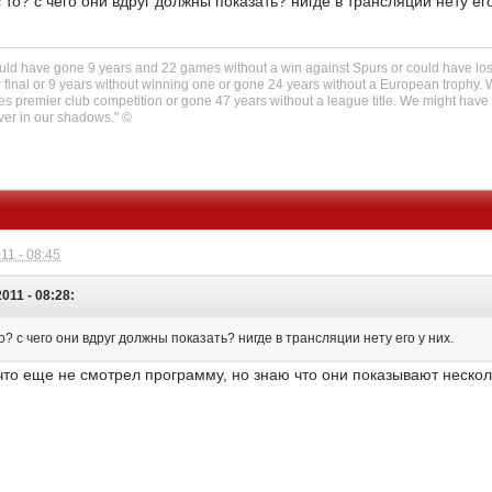
то? с чего они вдруг должны показать? нигде в трансляции нету его
could have gone 9 years and 22 games without a win against Spurs or could have los
 final or 9 years without winning one or gone 24 years without a European trophy.
es premier club competition or gone 47 years without a league title. We might have
ever in our shadows." ©
11 - 08:45
2011 - 08:28:
? с чего они вдруг должны показать? нигде в трансляции нету его у них.
то еще не смотрел программу, но знаю что они показывают несколь