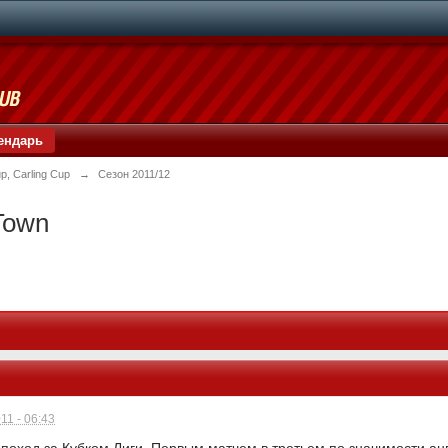
ендарь
p, Carling Cup
→
Сезон 2011/12
Town
11 - 06:43