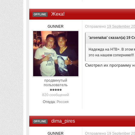
Жека!
OFFLINE
GUNNER
Отправлено
19 September 20
'arsenalua' сказал(а) 19 С
Надежда на НТВ+. В этом 
это на нашем сопернике!!! 
Смотрел их программу н
продвинутый
пользователь
820 сообщений
Откуда:
Россия
dima_pires
OFFLINE
GUNNER
Отправлено
19 September 20