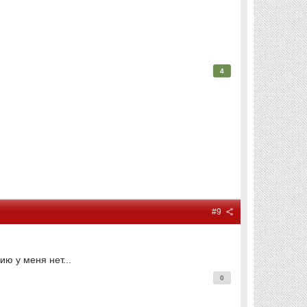
4
#9
ю у меня нет...
0