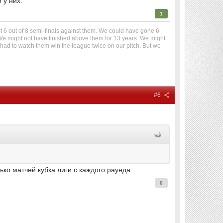
 у них.
1
t 6 out of 8 semi-finals against them. We could have gone 6
 We might not have finished above them for 13 years. We might
 had to watch them win the league twice on our pitch. But we
#6
ко матчей кубка лиги с каждого раунда.
0