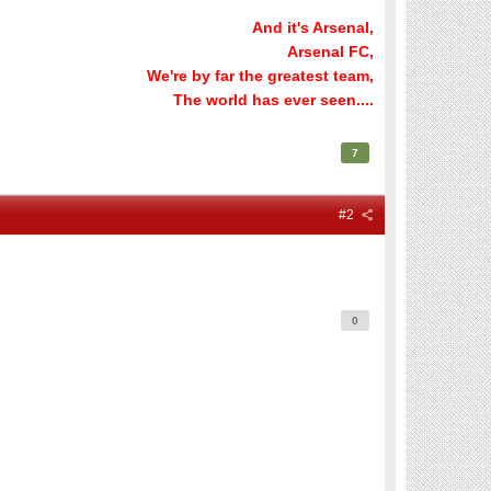
And it's Arsenal,
Arsenal FC,
We're by far the greatest team,
The world has ever seen....
7
#2
0