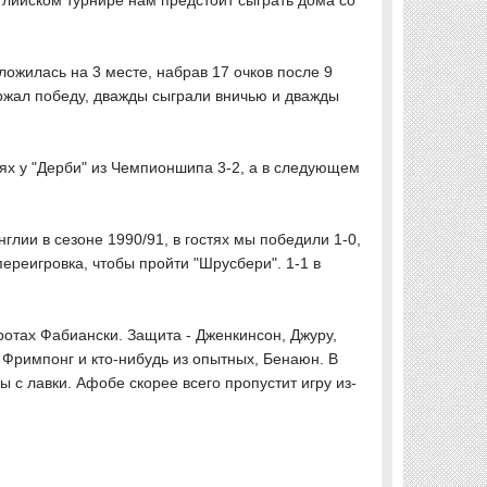
глийском турнире нам предстоит сыграть дома со
ложилась на 3 месте, набрав 17 очков после 9
ержал победу, дважды сыграли вничью и дважды
ях у "Дерби" из Чемпионшипа 3-2, а в следующем
глии в сезоне 1990/91, в гостях мы победили 1-0,
ереигровка, чтобы пройти "Шрусбери". 1-1 в
оротах Фабиански. Защита - Дженкинсон, Джуру,
 Фримпонг и кто-нибудь из опытных, Бенаюн. В
ы с лавки. Афобе скорее всего пропустит игру из-