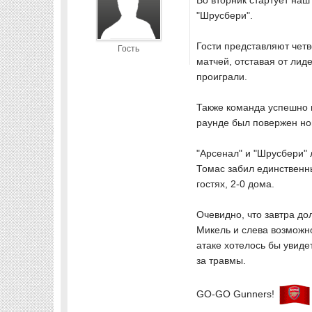
Во вторник стартует наш
"Шрусбери".
Гости представляют четв
Гость
матчей, отставая от лид
проиграли.
Также команда успешно 
раунде был повержен нов
"Арсенал" и "Шрусбери" 
Томас забил единственны
гостях, 2-0 дома.
Очевидно, что завтра до
Микель и слева возможно
атаке хотелось бы увиде
за травмы.
GO-GO Gunners!