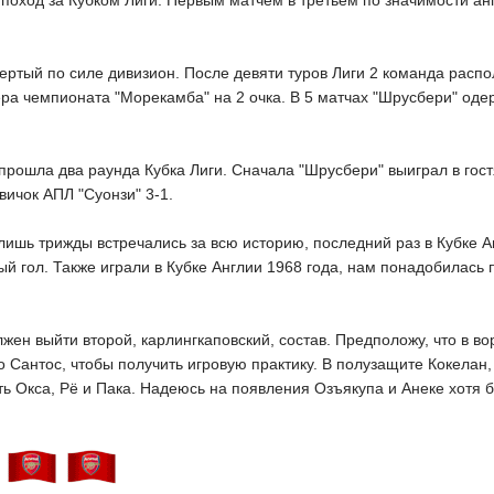
 поход за Кубком Лиги. Первым матчем в третьем по значимости ан
ертый по силе дивизион. После девяти туров Лиги 2 команда распо
ера чемпионата "Морекамба" на 2 очка. В 5 матчах "Шрусбери" од
прошла два раунда Кубка Лиги. Сначала "Шрусбери" выиграл в гост
ичок АПЛ "Суонзи" 3-1.
лишь трижды встречались за всю историю, последний раз в Кубке Ан
й гол. Также играли в Кубке Англии 1968 года, нам понадобилась п
лжен выйти второй, карлингкаповский, состав. Предположу, что в в
 Сантос, чтобы получить игровую практику. В полузащите Кокелан,
ть Окса, Рё и Пака. Надеюсь на появления Озъякупа и Анеке хотя б