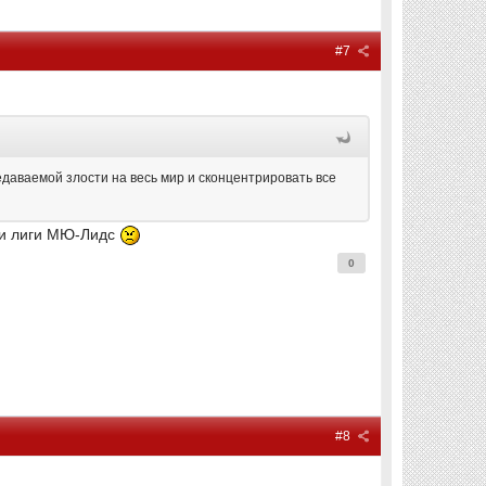
#7
даваемой злости на весь мир и сконцентрировать все
ки лиги МЮ-Лидс
0
#8