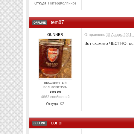
Откуда:
Питер(Колпино)
tem87
OFFLINE
GUNNER
Отправлено
15 August 2011 -
Вот скажите ЧЕСТНО: ес
продвинутый
пользователь
4863 сообщений
Откуда:
KZ
conor
OFFLINE