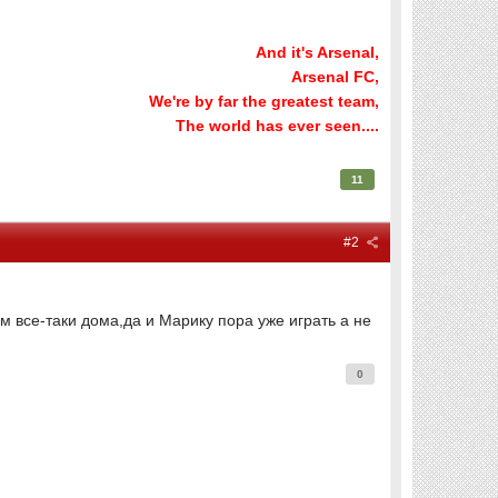
And it's Arsenal,
Arsenal FC,
We're by far the greatest team,
The world has ever seen....
11
#2
м все-таки дома,да и Марику пора уже играть а не
0