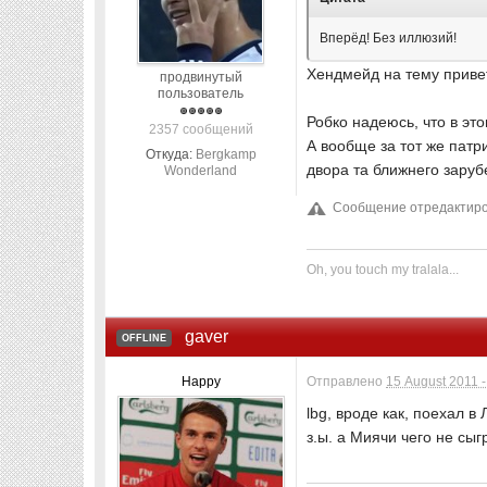
Вперёд! Без иллюзий!
Хендмейд на тему привет
продвинутый
пользователь
Робко надеюсь, что в это
2357 сообщений
А вообще за тот же патр
Откуда:
Bergkamp
двора та ближнего заруб
Wonderland
Сообщение отредактиров
Oh, you touch my tralala...
gaver
OFFLINE
Happy
Отправлено
15 August 2011 -
lbg, вроде как, поехал в
з.ы. а Миячи чего не сы