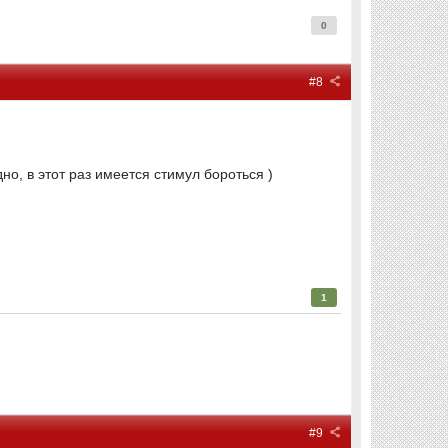
0
#8
о, в этот раз имеется стимул бороться )
1
#9