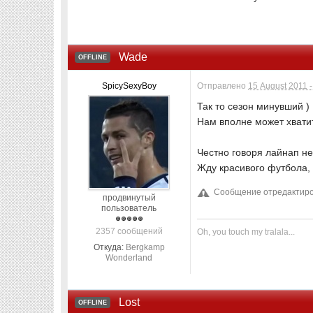
Wade
OFFLINE
SpicySexyBoy
Отправлено
15 August 2011 -
Так то сезон минувший )
Нам вполне может хватит
Честно говоря лайнап не
Жду красивого футбола, 
Сообщение отредактиров
продвинутый
пользователь
2357 сообщений
Oh, you touch my tralala...
Откуда:
Bergkamp
Wonderland
Lost
OFFLINE