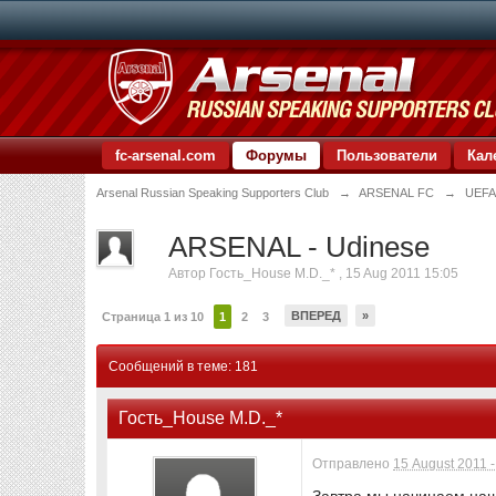
fc-arsenal.com
Форумы
Пользователи
Кал
Arsenal Russian Speaking Supporters Club
→
ARSENAL FC
→
UEFA
ARSENAL - Udinese
Автор
Гость_House M.D._*
,
15 Aug 2011 15:05
ВПЕРЕД
»
Страница 1 из 10
1
2
3
Сообщений в теме: 181
Гость_House M.D._*
Отправлено
15 August 2011 -