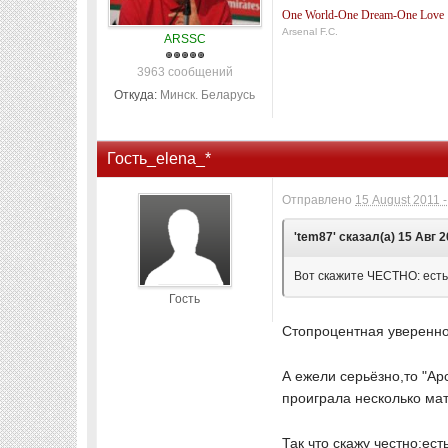
One World-One Dream-One Love
Arsenal F.C.
ARSSC
3963 сообщений
Откуда:
Минск. Беларусь
Гость_elena_*
Отправлено
15 August 2011 -
'tem87' сказал(а) 15 Авг 2
Вот скажите ЧЕСТНО: есть
Гость
Стопроцентная уверенн
А ежели серьёзно,то "А
проиграла несколько мат
Так что скажу честно:ес