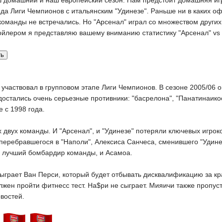
 домашний и наш европейский сезон. Нам предстоит домашняя иг
да Лиги Чемпионов с итальянским "Удинезе". Раньше ни в каких о
оманды не встречались. Но "Арсенал" играл со множеством других
ойлером я представляю вашему вниманию статистику "Арсенал" vs
 участвовал в групповом этапе Лиги Чемпионов. В сезоне 2005/06 
 достались очень серьезные противники: "басрелона", "Панатинаико
е с 1998 года.
х двух команды. И "Арсенал", и "Удинезе" потеряли ключевых игрок
перебравшегося в "Наполи", Алексиса Санчеса, сменившего "Удине
, лучший бомбардир команды, и Асамоа.
сыграет Ван Перси, который будет отбывать дисквалификацию за кр
лжен пройти фитнесс тест. На$ри не сыграет. Мияичи также пропуст
востей.