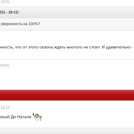
 18:02
011 - 16:12:
 уверенность на 100%?
ность, что от этого сезона ждать многого не стоит. И удивительно 
oking...
 18:24
розный Ди Натале