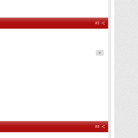
#3
0
#4