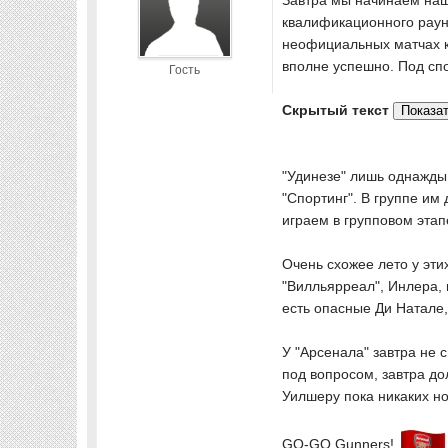
Завтра мы начинаем наш
квалификационного раун
неофициальных матчах к
вполне успешно. Под сп
Гость
Скрытый текст
"Удинезе" лишь однажды
"Спортинг". В группе им
играем в групповом этап
Очень схожее лето у эти
"Вилльярреал", Инлера, 
есть опасные Ди Натале
У "Арсенала" завтра не 
под вопросом, завтра до
Уилшеру пока никаких но
GO-GO Gunners!