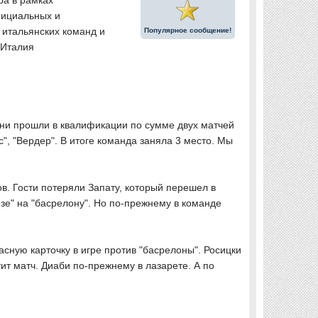
ра в рамках
фициальных и
 итальянских команд и
Популярное сообщение!
 Италия
они прошли в квалификации по сумме двух матчей
с", "Вердер". В итоге команда заняла 3 место. Мы
ов. Гости потеряли Запату, который перешел в
зе" на "басрелону". Но по-прежнему в команде
асную карточку в игре против "басрелоны". Росицки
ит матч. Диаби по-прежнему в лазарете. А по