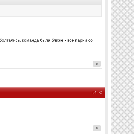
 болтались, команда была ближе - все парни со
0
#6
0