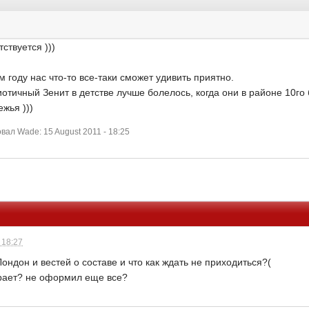
ствуется )))
м году нас что-то все-таки сможет удивить приятно.
иотичный Зенит в детстве лучше болелось, когда они в районе 10го
ежья )))
ал Wade: 15 August 2011 - 18:25
 18:27
 Лондон и вестей о составе и что как ждать не приходиться?(
грает? не оформил еще все?