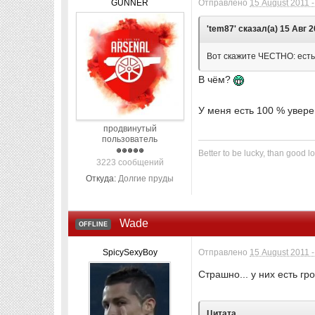
GUNNER
Отправлено
15 August 2011 -
'tem87' сказал(а) 15 Авг 2
Вот скажите ЧЕСТНО: есть
В чём?
У меня есть 100 % уверен
продвинутый
пользователь
Better to be lucky, than good lo
3223 сообщений
Откуда:
Долгие пруды
Wade
OFFLINE
SpicySexyBoy
Отправлено
15 August 2011 -
Страшно... у них есть г
Цитата