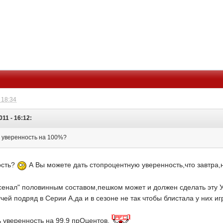
 18:34
011 - 16:12:
 уверенность на 100%?
ость?
А Вы можете дать стопроцентную уверенность,что завтра,н
рсенал" половинным составом,пешком может и должен сделать эту 
чей подряд в Серии А,да и в сезоне не так чтобы блистала у них иг
ть уверенность на 99,9 прОцентов.