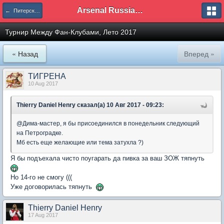
Arsenal Russian Speaking Supporters Club
← Питерское отделение
Турнир Между Фан-Клубами, Лето 2017
« Назад
Вперед »
ТИГРЕНА
10 Aug 2017
Thierry Daniel Henry сказал(а) 10 Авг 2017 - 09:23:
@Дима-мастер, я бы присоединился в понедельник следующий
на Петроградке.
Мб есть еще желающие или тема затухла ?)
Я бы подъехала чисто поугарать да пивка за ваш ЗОЖ тяпнуть
Но 14-го не смогу (((
Уже договорилась тяпнуть
Thierry Daniel Henry
17 Aug 2017