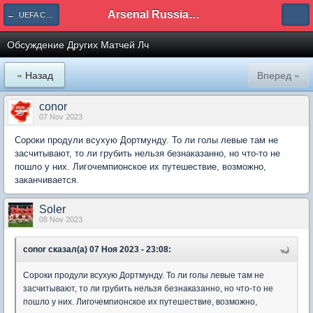
Arsenal Russian Speaking Supporters Club
← UEFA Champions League
Обсуждение Других Матчей Лч
« Назад
Вперед »
conor
07 Nov 2023
Сороки продули всухую Дортмунду. То ли голы левые там не
засчитывают, то ли грубить нельзя безнаказанно, но что-то не
пошло у них. Лигочемпионское их путешествие, возможно,
заканчивается.
Soler
08 Nov 2023
conor сказал(а) 07 Ноя 2023 - 23:08:
Сороки продули всухую Дортмунду. То ли голы левые там не
засчитывают, то ли грубить нельзя безнаказанно, но что-то не
пошло у них. Лигочемпионское их путешествие, возможно,