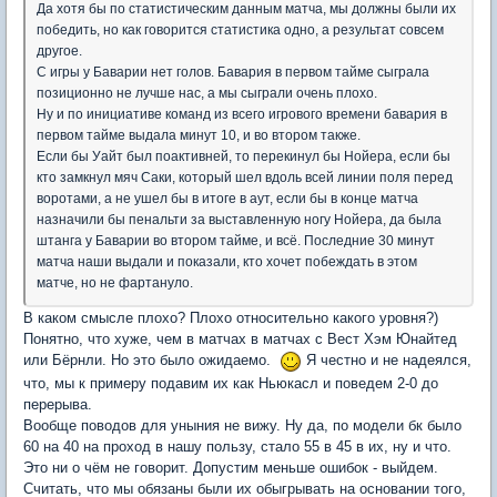
Да хотя бы по статистическим данным матча, мы должны были их
победить, но как говорится статистика одно, а результат совсем
другое.
С игры у Баварии нет голов. Бавария в первом тайме сыграла
позиционно не лучше нас, а мы сыграли очень плохо.
Ну и по инициативе команд из всего игрового времени бавария в
первом тайме выдала минут 10, и во втором также.
Если бы Уайт был поактивней, то перекинул бы Нойера, если бы
кто замкнул мяч Саки, который шел вдоль всей линии поля перед
воротами, а не ушел бы в итоге в аут, если бы в конце матча
назначили бы пенальти за выставленную ногу Нойера, да была
штанга у Баварии во втором тайме, и всё. Последние 30 минут
матча наши выдали и показали, кто хочет побеждать в этом
матче, но не фартануло.
В каком смысле плохо? Плохо относительно какого уровня?)
Понятно, что хуже, чем в матчах в матчах с Вест Хэм Юнайтед
или Бёрнли. Но это было ожидаемо.
Я честно и не надеялся,
что, мы к примеру подавим их как Ньюкасл и поведем 2-0 до
перерыва.
Вообще поводов для уныния не вижу. Ну да, по модели бк было
60 на 40 на проход в нашу пользу, стало 55 в 45 в их, ну и что.
Это ни о чём не говорит. Допустим меньше ошибок - выйдем.
Считать, что мы обязаны были их обыгрывать на основании того,