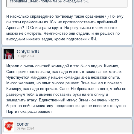
середины 10-ых - получили бы очередные 5-1
И насколько справедливо по-твоему такое сравнение? ) Почему
бы этим праймовым из 10-х не противопоставить праймовый
Арсенал? :D Они играли круто. На результаты в чемпионате
можно не смотреть. Чемпионство они отдали, и не решают по
выходным никаких задач, кроме подготовки к ЛЧ.
OnlyIandU
09 Apr 2024
Играли с очень опытной командой и это было видно. Киммих,
Сане прямо показывали, как надо играть в таких наших матчах.
Чувствуется мандраж у нашей команды из-за нехватки опыта.
Много желания, но опыт многое решает. Зина вышел и показал
Кивиору, как надо встречать Сане. Не бросаться в него, чтобы он
развернул тебя,а именно поставить руки на его спину и
замедлить атаку. Единственный минус Зины - он очень часто
берет на себя инициативу продвижения где не совсем это нужно.
Парти пока расстраивает
conor
09 Apr 2024