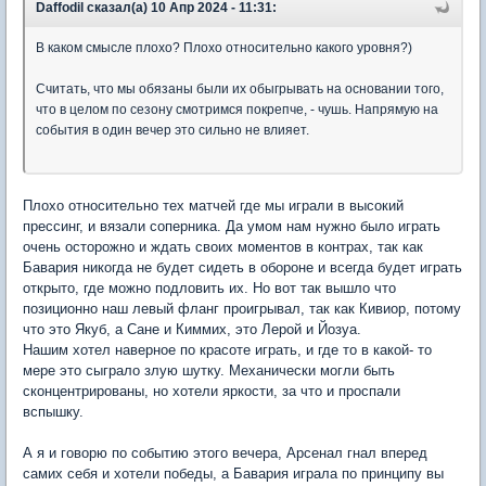
Daffodil сказал(а) 10 Апр 2024 - 11:31:
В каком смысле плохо? Плохо относительно какого уровня?)
Считать, что мы обязаны были их обыгрывать на основании того,
что в целом по сезону смотримся покрепче, - чушь. Напрямую на
события в один вечер это сильно не влияет.
Плохо относительно тех матчей где мы играли в высокий
прессинг, и вязали соперника. Да умом нам нужно было играть
очень осторожно и ждать своих моментов в контрах, так как
Бавария никогда не будет сидеть в обороне и всегда будет играть
открыто, где можно подловить их. Но вот так вышло что
позиционно наш левый фланг проигрывал, так как Кивиор, потому
что это Якуб, а Сане и Киммих, это Лерой и Йозуа.
Нашим хотел наверное по красоте играть, и где то в какой- то
мере это сыграло злую шутку. Механически могли быть
сконцентрированы, но хотели яркости, за что и проспали
вспышку.
А я и говорю по событию этого вечера, Арсенал гнал вперед
самих себя и хотели победы, а Бавария играла по принципу вы