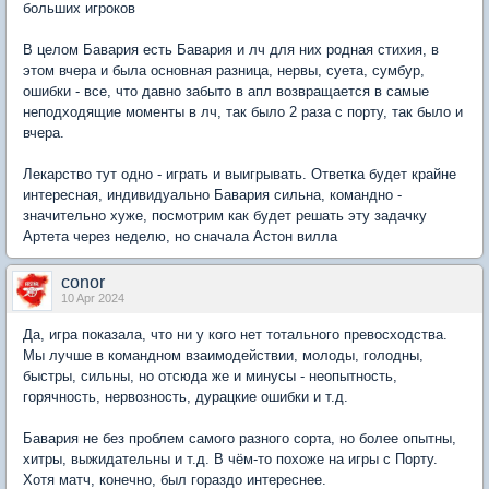
больших игроков
В целом Бавария есть Бавария и лч для них родная стихия, в
этом вчера и была основная разница, нервы, суета, сумбур,
ошибки - все, что давно забыто в апл возвращается в самые
неподходящие моменты в лч, так было 2 раза с порту, так было и
вчера.
Лекарство тут одно - играть и выигрывать. Ответка будет крайне
интересная, индивидуально Бавария сильна, командно -
значительно хуже, посмотрим как будет решать эту задачку
Артета через неделю, но сначала Астон вилла
conor
10 Apr 2024
Да, игра показала, что ни у кого нет тотального превосходства.
Мы лучше в командном взаимодействии, молоды, голодны,
быстры, сильны, но отсюда же и минусы - неопытность,
горячность, нервозность, дурацкие ошибки и т.д.
Бавария не без проблем самого разного сорта, но более опытны,
хитры, выжидательны и т.д. В чём-то похоже на игры с Порту.
Хотя матч, конечно, был гораздо интереснее.