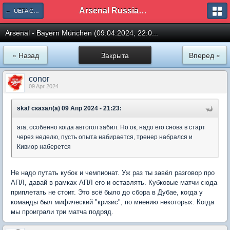
Arsenal Russian Speaking Supporters Club
← UEFA Champions League
Arsenal - Bayern München (09.04.2024, 22:0...
« Назад
Закрыта
Вперед »
conor
09 Apr 2024
skaf сказал(а) 09 Апр 2024 - 21:23:
ага, особенно когда автогол забил. Но ок, надо его снова в старт
через неделю, пусть опыта набирается, тренер набрался и
Кивиор наберется
Не надо путать кубок и чемпионат. Уж раз ты завёл разговор про
АПЛ, давай в рамках АПЛ его и оставлять. Кубковые матчи сюда
приплетать не стоит. Это всё было до сбора в Дубае, когда у
команды был мифический "кризис", по мнению некоторых. Когда
мы проиграли три матча подряд.