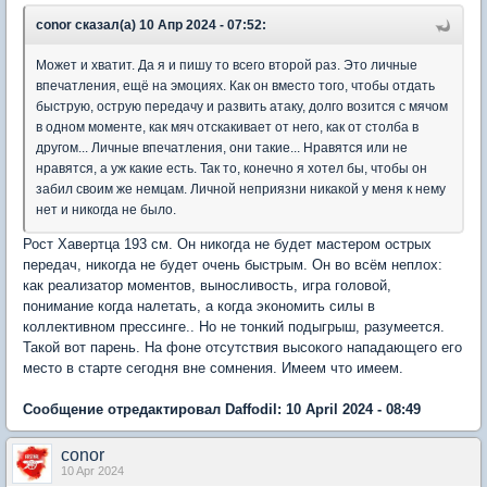
conor сказал(а) 10 Апр 2024 - 07:52:
Может и хватит. Да я и пишу то всего второй раз. Это личные
впечатления, ещё на эмоциях. Как он вместо того, чтобы отдать
быструю, острую передачу и развить атаку, долго возится с мячом
в одном моменте, как мяч отскакивает от него, как от столба в
другом... Личные впечатления, они такие... Нравятся или не
нравятся, а уж какие есть. Так то, конечно я хотел бы, чтобы он
забил своим же немцам. Личной неприязни никакой у меня к нему
нет и никогда не было.
Рост Хавертца 193 см. Он никогда не будет мастером острых
передач, никогда не будет очень быстрым. Он во всём неплох:
как реализатор моментов, выносливость, игра головой,
понимание когда налетать, а когда экономить силы в
коллективном прессинге.. Но не тонкий подыгрыш, разумеется.
Такой вот парень. На фоне отсутствия высокого нападающего его
место в старте сегодня вне сомнения. Имеем что имеем.
Сообщение отредактировал Daffodil: 10 April 2024 - 08:49
conor
10 Apr 2024