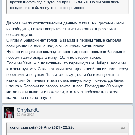
против Шеффилда с Лутоном при 0-0 или 5-0. Но мы ошиблись
сегодня, и это было жутко несвоевременно.
Да хотя бы по статистическим данным матча, мы должны были
их победить, но как говорится статистика одно, а результат
совсем другое.
С игры у Баварии нет голов. Бавария в первом тайме сыграла
позиционно не лучше нас, а мы сыграли очень плохо.
Ну и по инициативе команд из всего игрового времени бавария в
первом тайме выдала минут 10, и во втором также.
Если бы Уайт был поактивней, то перекинул бы Нойера, если бы
кто замкнул мяч Саки, который шел вдоль всей линии поля перед
воротами, а не ушел бы в итоге в аут, если бы в конце матча
назначили бы пенальти за выставленную ногу Нойера, да была
штанга у Баварии во втором тайме, и всё. Последние 30 минут
матча наши выдали и показали, кто хочет побеждать в этом
матче, но не фартануло.
OnlyIandU
10 Apr 2024
conor сказал(а) 09 Апр 2024 - 22:29: