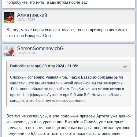
попробуйте что нить, а мы потом после вас
Алматинский
10 Apr 2024
В след матче парни сыграют лучше, теперь примерно понимают
что такое Бавария. Опыт.
SemenSemenovichG
10 Apr 2024
Daffodil сказал(а) 09 Апр 2024 - 21:35:
Сложный соперник. Равная игра. "Такую Баварию обязаны были
уделать" - это вы как поняли и какой линейкой вы так замерили?
:D Немного обидно за первый гол. Ошибиться так можно всегда и
против Шеффилда с Лутоном при 0-0 или 5-0. Но мы ошиблись
сегодня, и это было жутко несвоевременно.
Вот тут не соглашусь, в апл подобные привозы Артета уже давно
искоренил, да и на уровне апл Биггаби и Салиба уже матерые
волчары, а вот в лч все еще зеленые пацаны, вполне заслуженно
получили по 6,0 за этот матч, но это тоже часть становления