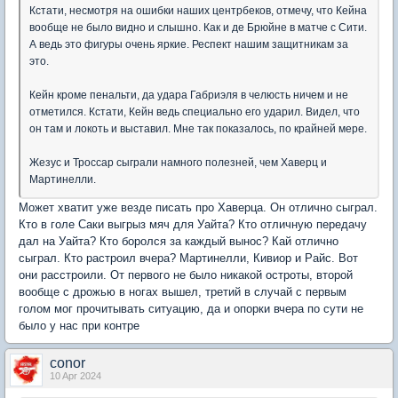
Кстати, несмотря на ошибки наших центрбеков, отмечу, что Кейна
вообще не было видно и слышно. Как и де Брюйне в матче с Сити.
А ведь это фигуры очень яркие. Респект нашим защитникам за
это.
Кейн кроме пенальти, да удара Габриэля в челюсть ничем и не
отметился. Кстати, Кейн ведь специально его ударил. Видел, что
он там и локоть и выставил. Мне так показалось, по крайней мере.
Жезус и Троссар сыграли намного полезней, чем Хаверц и
Мартинелли.
Может хватит уже везде писать про Хаверца. Он отлично сыграл.
Кто в голе Саки выгрыз мяч для Уайта? Кто отличную передачу
дал на Уайта? Кто боролся за каждый вынос? Кай отлично
сыграл. Кто растроил вчера? Мартинелли, Кивиор и Райс. Вот
они расстроили. От первого не было никакой остроты, второй
вообще с дрожью в ногах вышел, третий в случай с первым
голом мог прочитывать ситуацию, да и опорки вчера по сути не
было у нас при контре
conor
10 Apr 2024