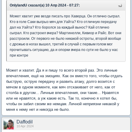
OnlyIandU сказал(а) 10 Апр 2024 - 07:27:
Может хватит уже везде писать про Хаверца. Он отлично сыграл.
Кто в голе Саки выгрыз мяч для Уайта? Кто отличную передачу
дал на Уайта? Кто боролся за каждый вынос? Кай отлично
сыграл. Кто растроил вчера? Мартинелли, Кивиор и Райс. Вот они
расстроили. От первого не было никакой остроты, второй вообще
с дрожью в ногах вышел, третий в случай с первым голом мог
прочитывать ситуацию, да и опорки вчера по сути не было у нас
при контре
Может и хватит. Да я и пишу то всего второй раз. Это личные
впечатления, ещё на эмоциях. Как он вместо того, чтобы отдать
быструю, острую передачу и развить атаку, долго возится с
мячом в одном моменте, как мяч отскакивает от него, как от
столба в другом... Личные впечатления, они такие... Нравятся
или не нравятся, а уж какие есть. Так то, конечно я хотел бы,
чтобы он забил своим же немцам. Личной неприязни никакой у
меня к нему нет и никогда не было.
Daffodil
10 Apr 2024