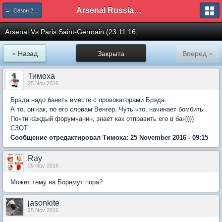
Arsenal Russian Speaking Supporters Club
← Сезон 2016/17
Arsenal Vs Paris Saint-Germain (23.11.16,...
« Назад
Закрыта
Вперед »
Тимоха
25 Nov 2016
Брэда надо банить вместе с провокаторами Брэда.
А то, он как, по его словам Венгер. Чуть что, начинает бомбить.
Почти каждый форумчанин, знает как отправить его в бан))))
СЗОТ
Сообщение отредактировал Тимоха: 25 November 2016 - 09:15
Ray
25 Nov 2016
Может тему на Борнмут пора?
jasonkite
25 Nov 2016