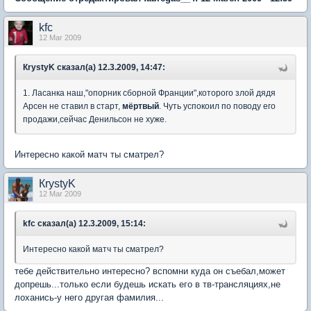
kfc
12 Mar 2009
КrystyK сказал(а) 12.3.2009, 14:47:
1. Ласанка наш,"опорник сборной Франции",которого злой дядя
Арсен не ставил в старт,
мёртвый
. Чуть успокоил по поводу его
продажи,сейчас Денильсон не хуже.
Интересно какой матч ты сматрел?
КrystyK
12 Mar 2009
kfc сказал(а) 12.3.2009, 15:14:
Интересно какой матч ты сматрел?
тебе действительно интересно? вспомни куда он съебал,может
допрешь...только если будешь искать его в тв-трансляциях,не
лоханись-у него другая фамилия...