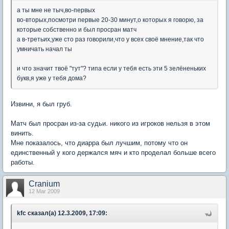
а ты мне не тыч,во-первых
во-вторых,посмотри первые 20-30 минут,о которых я говорю, за
которые собственно и был просран матч
а в-третьих,уже сто раз говорили,что у всех своё мнение,так что
умничать начал ты
и что значит твоё "тут"? типа если у тебя есть эти 5 зелёненьких
букв,я уже у тебя дома?
Извини, я был груб.
Матч был просран из-за судьи. никого из игроков нельзя в этом
винить.
Мне показалось, что диарра был лучшим, потому что он
единственный у кого держался мяч и кто проделал больше всего
работы.
Cranium
12 Mar 2009
kfc сказал(а) 12.3.2009, 17:09: