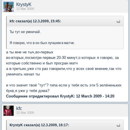
КrystyK
12 Mar 2009
kfc сказал(а) 12.3.2009, 15:45:
Ты тут не умничай.
Я говорю, что в он был лучшим в матче.
а ты мне не тыч,во-первых
во-вторых,посмотри первые 20-30 минут,о которых я говорю, за
которые собственно и был просран матч
а в-третьих,уже сто раз говорили,что у всех своё мнение,так что
умничать начал ты
и что значит твоё "тут"? типа если у тебя есть эти 5 зелёненьких
букв,я уже у тебя дома?
Сообщение отредактировал КrystyK: 12 March 2009 - 14:20
kfc
12 Mar 2009
КrystyK сказал(а) 12.3.2009, 16:17: