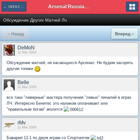
Arsenal Russian Speaking Supporters Club
← UEFA Champions League
Обсуждение Других Матчей Лч
« Назад
Вперед »
DeMoN
11 Mar 2009
Обсуждение матчей, не касающихся Арсенал. Не будем засорять
другие топики
Belle
11 Mar 2009
все таки "ливерные" мастера получения "левых" пеналей в играх
ЛЧ. Интересно Бенитес это наликом оплачивает или
"правильным богам" молится
rMv
11 Mar 2009
Бавария 12-1 по двум играм со Спортингом