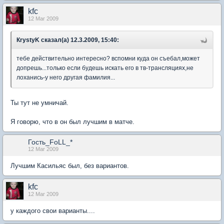
kfc
12 Mar 2009
КrystyK сказал(а) 12.3.2009, 15:40:
тебе действительно интересно? вспомни куда он съебал,может
допрешь...только если будешь искать его в тв-трансляциях,не
лоханись-у него другая фамилия...
Ты тут не умничай.
Я говорю, что в он был лучшим в матче.
Гость_FoLL_*
12 Mar 2009
Лучшим Касильяс был, без вариантов.
kfc
12 Mar 2009
у каждого свои варианты....