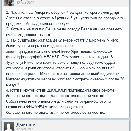
12 Mar 2009
1. Ласанка наш,"опорник сборной Франции",которого злой дядя
Арсен не ставил в старт,
мёртвый
. Чуть успокоил по поводу его
продажи,сейчас Денильсон не хуже.
2. Хоть я и не люблю САФа,он по поводу Реала он был прав-это
очень медленная телега.
3. Так судить,как бригада де блекере,кстати лайнсмены у него
были хуенс и херманс и одного из них
звали...угадайте...правильно-Петер (брат наших финкофф-
фройндфельдофф), НЕЛЬЗЯ! Тем более на этой стадии. В
Турине (и Риме,но в коем то веке-в нашу пользу) тоже судьи
отжигали: и руки свистели,которых не было и мяч за линией
ворот не видели... Мишеля это не тревожит по всей видимости.
Интересно,сколько человек бросило смотреть ливерных после 30
минут?
4.Тотти и крутой стиви ДЖЖЖЖИ подтвердили своё реноме.
больше ничего не видел,да и не хотелось,если честно...
Собственно ничего нового я для себя не открыл-болото по
названием ФИФАУЕФА живёт и процветает...
больше ничего не видел,да и не хотелось,если честно...
Дмитрий
12 Mar 2009