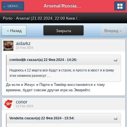
Arsenal Russian Speaking Supporters Club
← UEFA Champions League
Porto - Arsenal (21.02.2024, 22:00 Киев /...
« Назад
Закрыта
Вперед »
aidarkz
22 Feb 2024
combodjik сказал(а) 22 Фев 2024 - 14:26:
Надеюсь к 12 марта все будут в строю, и просто в хвост и в гриву
этих нежинок разнесут….
Да если и Жезус и Парти и Тимбер восстановятся к тому
времени, будет совсем другая игра на Эмирейтс
conor
22 Feb 2024
Vendetta сказал(а) 22 Фев 2024 - 15:54: